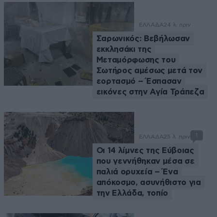
ΕΛΛΑΔΑ
24 λ. πριν
Σαρωνικός: Βεβήλωσαν
εκκλησάκι της
Μεταμόρφωσης του
Σωτήρος αμέσως μετά τον
εορτασμό – Έσπασαν
εικόνες στην Αγία Τράπεζα
1
ΕΛΛΑΔΑ
25 λ. πριν
Οι 14 λίμνες της Εύβοιας
που γεννήθηκαν μέσα σε
παλιά ορυχεία – Ένα
απόκοσμο, ασυνήθιστο για
την Ελλάδα, τοπίο