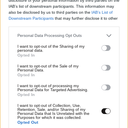
disclosure of your personal information by third parties on the
Έτσι πού 'μπλεξες
23·11·2023 20:37
IAB’s list of downstream participants. This information may
also be disclosed by us to third parties on the
IAB’s List of
να δω πώς θα ξεμπλέξεις, είσαι ίδια η Krystal και η
Downstream Participants
that may further disclose it to other
Alexis (Χάρυ Κλυνν)
third parties.
Απαντήστε
0
0
Please note that this website/app uses one or more Google
Personal Data Processing Opt Outs
services and may gather and store information including but
not limited to your visit or usage behaviour. You may click to
I want to opt-out of the Sharing of my
personal data.
grant or deny consent to Google and its third-party tags to
Opted In
use your data for below specified purposes in below Google
consent section.
I want to opt-out of the Sale of my
Personal Data.
Opted In
I want to opt-out of processing my
Personal Data for Targeted Advertising.
Opted In
I want to opt-out of Collection, Use,
Retention, Sale, and/or Sharing of my
Personal Data that Is Unrelated with the
Purposes for which it was collected.
Opted Out