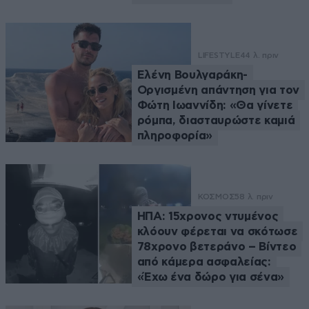
LIFESTYLE
44 λ. πριν
Ελένη Βουλγαράκη-
Οργισμένη απάντηση για τον
Φώτη Ιωαννίδη: «Θα γίνετε
ρόμπα, διασταυρώστε καμιά
πληροφορία»
ΚΟΣΜΟΣ
58 λ. πριν
ΗΠΑ: 15χρονος ντυμένος
κλόουν φέρεται να σκότωσε
78χρονο βετεράνο – Βίντεο
από κάμερα ασφαλείας:
«Έχω ένα δώρο για σένα»