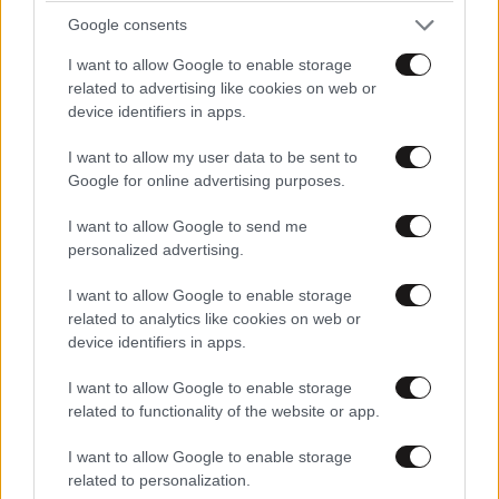
Google consents
I want to allow Google to enable storage
Alexis.
ΠΕΡΙΣΣΟΤΕΡΑ ΣΧΟΛΙΑ
23·11·2023 20:14
related to advertising like cookies on web or
device identifiers in apps.
Κάτι μου θυμίζει.....
I want to allow my user data to be sent to
Απαντήστε
0
0
TRENDING
Google for online advertising purposes.
I want to allow Google to send me
personalized advertising.
Iliostalskti
23·11·2023 20:06
I want to allow Google to enable storage
Se merikes oreines perioches tis Germanias chionisse
related to analytics like cookies on web or
device identifiers in apps.
ligo.Ostosso to chioni den epesse akomi oli stin
Germania alla anamenetai kai oi Germanoi chaironte gia
I want to allow Google to enable storage
aspra Christougenna!
related to functionality of the website or app.
Απαντήστε
0
0
I want to allow Google to enable storage
related to personalization.