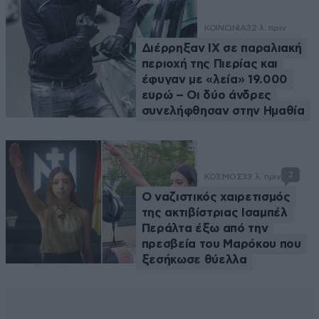
ΚΟΙΝΩΝΙΑ
32 λ. πριν
Διέρρηξαν ΙΧ σε παραλιακή
περιοχή της Πιερίας και
έφυγαν με «λεία» 19.000
ευρώ – Οι δύο άνδρες
συνελήφθησαν στην Ημαθία
2
ΚΟΣΜΟΣ
33 λ. πριν
Ο ναζιστικός χαιρετισμός
της ακτιβίστριας Ισαμπέλ
Περάλτα έξω από την
πρεσβεία του Μαρόκου που
ξεσήκωσε θύελλα