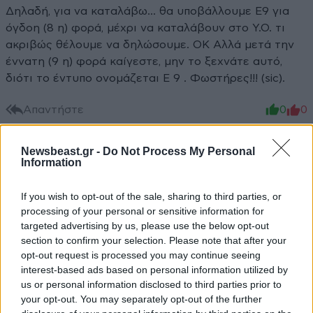
Δηλαδή, για να καταλάβω... θα υποβάλλουμε Ε9 για
όγδοη (8 η) φορά, μέχρι να καταλάβουν στο Υ.Ο. τι
ακριβώς θέλουμε να δηλώσουμε. ΟΚ Αλλά μετά την
έννατη (9 η) φορά καίγεστε, μην το ξεχνάτε αυτό,
διότι το έντυπο ονομάζεται Ε 9 . Φωστήρες!!! (sic).
Απαντήστε
0
0
Newsbeast.gr -
Do Not Process My Personal
Information
Ομηρος ομηρόπουλος
02·01·2013 08:55
If you wish to opt-out of the sale, sharing to third parties, or
....ΤΑ ΣΠΙΤΙΑ ΣΑΣ ΚΑΙ ΤΑ ΧΩΡΑΦΙΑ ΣΑΣ !!! ΑΥΤΗ Η
processing of your personal or sensitive information for
ΧΩΡΑ ΕΙΝΑΙ Ο ΜΕΓΑΛΥΤΕΡΟΣ ΕΧΘΡΟΣ ΤΟΥ ΙΔΙΟΥ
targeted advertising by us, please use the below opt-out
ΤΟΥ ΠΟΛΙΤΗ ΤΗΣ !
section to confirm your selection. Please note that after your
opt-out request is processed you may continue seeing
Απαντήστε
8
1
interest-based ads based on personal information utilized by
us or personal information disclosed to third parties prior to
your opt-out. You may separately opt-out of the further