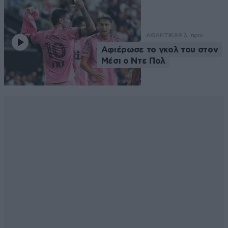
ΑΘΛΗΤΙΚΑ
9 λ. πριν
Αφιέρωσε το γκολ του στον
Μέσι ο Ντε Πολ