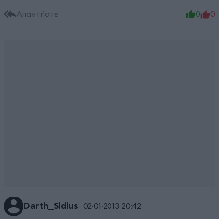
Απαντήστε
0
0
Darth_Sidius
02·01·2013 20:42