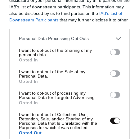
disclosure of your personal information by third parties on the
IAB’s list of downstream participants. This information may
TRENDING
also be disclosed by us to third parties on the
IAB’s List of
Downstream Participants
that may further disclose it to other
third parties.
Please note that this website/app uses one or more Google
Personal Data Processing Opt Outs
services and may gather and store information including but
not limited to your visit or usage behaviour. You may click to
I want to opt-out of the Sharing of my
personal data.
grant or deny consent to Google and its third-party tags to
Opted In
use your data for below specified purposes in below Google
consent section.
I want to opt-out of the Sale of my
Personal Data.
Opted In
I want to opt-out of processing my
Personal Data for Targeted Advertising.
Opted In
LIFESTYLE
08·08·2026 19:12
I want to opt-out of Collection, Use,
Retention, Sale, and/or Sharing of my
Εριέττα Κούρκουλου – Τα 33α γενέθλια και τα
Personal Data that Is Unrelated with the
Purposes for which it was collected.
φιλιά με τον Βύρωνα Βασιλειάδη: «Καμία στιγμή
Opted Out
ευτυχίας δεδομένη»