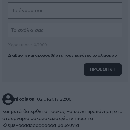
Xαρακτήρες: 0/1000
Διαβάστε και ακολουθήστε τους κανόνες σχολιασμού
ΠΡΟΣΘΗΚΗ
nikolaos
02·01·2013 22:06
και μετά θα έρθει ο τσάκας να κάνει προπόνηση στα
στουρνάρια χαχαχαχαχα,φέρτε πίσω τα
κλεμενααααααααααααα μαμούνια