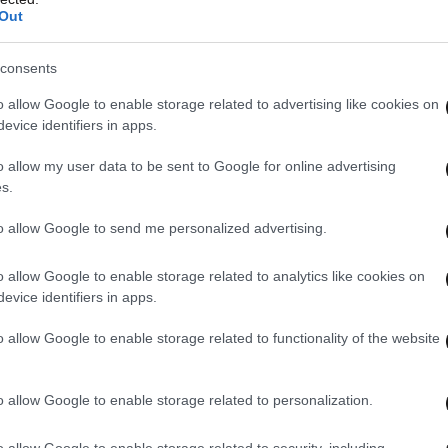
Out
ησης συνέβαλαν και ορισμένοι ημερολογιακοί
Fraport Greece, ήταν:
consents
o allow Google to enable storage related to advertising like cookies on
άμβανε πέντε πλήρη Σαββατοκύριακα και
evice identifiers in apps.
υ Αγίου Πνεύματος, ενώ ο Μάιος του 2025 είχε
o allow my user data to be sent to Google for online advertising
α και μια αργία που έπεσε αργότερα. Αυτές οι
s.
 πιθανώς συνέβαλαν θετικά στην απόδοση της
to allow Google to send me personalized advertising.
o allow Google to enable storage related to analytics like cookies on
ου 2026
χαρακτηρίστηκαν από μειωμένες
evice identifiers in apps.
ις σε σύγκριση με την ίδια περίοδο του 2025.
o allow Google to enable storage related to functionality of the website
οδηλώνει μια καθυστερημένη έναρξη της θερινής
ομαλοποίηση της κίνησης μετά το πασχαλινό
o allow Google to enable storage related to personalization.
χρι τα μέσα Μαΐου, τόσο ο όγκος των αφίξεων
 είχε επιστρέψει σε επίπεδα συγκρίσιμα με αυτά
o allow Google to enable storage related to security, including