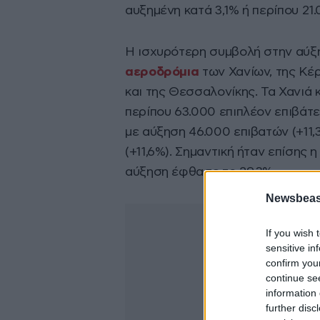
αυξημένη κατά 3,1% ή περίπου 21.
Η ισχυρότερη συμβολή στην αύξη
αεροδρόμια
των Χανίων, της Κέ
και της Θεσσαλονίκης. Τα Χανιά
περίπου 63.000 επιπλέον επιβάτ
με αύξηση 46.000 επιβατών (+11,
(+11,6%). Σημαντική ήταν επίσης 
αύξηση έφθασε το 29,3%.
Newsbeast
If you wish 
sensitive in
confirm you
continue se
information 
further disc