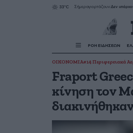
Δεν υπάρχο
Σήμερα
γιορτάζουν:
ΡΟΗ ΕΙΔΗΣΕΩΝ
ΕΛ
ΟΙΚΟΝΟΜΙΑ
#14 Περιφερειακά Α
Fraport Greec
κίνηση τον Μά
διακινήθηκαν