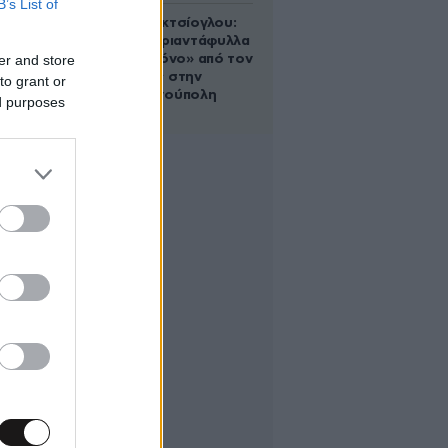
B’s List of
Μαρία Εκμεκτσίογλου:
«17 λευκά τριαντάφυλλα
er and store
για έναν χρόνο» από τον
σύζυγό της στην
to grant or
Κωνσταντινούπολη
ed purposes