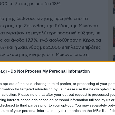
000 επιβάτες, με μερίδιο 18%.
ση της διεθνούς κίνησης προήλθε από τα
ρκυρας, της Ζακύνθου, της Ρόδου, της Μυκόνου
 κατέγραψαν τη μεγαλύτερη ποσοτική αύξηση, με
ες και άνοδο
17,7%
, ενώ ακολούθησαν η Κέρκυρα
3%) και η Ζάκυνθος με 25.000 επιπλέον επιβάτες
η ενίσχυση της κίνησης στη Μύκονο, όπου η
.gr -
Do Not Process My Personal Information
to opt-out of the sale, sharing to third parties, or processing of your per
formation for targeted advertising by us, please use the below opt-out s
r selection. Please note that after your opt-out request is processed y
eing interest-based ads based on personal information utilized by us or
disclosed to third parties prior to your opt-out. You may separately opt-
losure of your personal information by third parties on the IAB’s list of