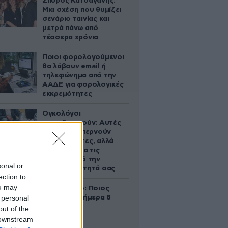
Σπύρος Κατσαγάνης:
Μια σχέση που θυμίζει
σενάριο ταινίας και
μετρά πάνω από
τέσσερα χρόνια
Ποιοι φορολογούμενοι
θα λάβουν email ή
τηλεφώνημα από την
ΑΑΔΕ για φορολογικές
εκκρεμότητες
Ογκολόγοι
προειδοποιούν: Αυτές
οι τροφές, περνούν
απαρατήρητες, αλλά
καλό είναι να τις
βγάλετε από την
sonal or
καθημερινότητά σας
ection to
ou may
Εορτολόγιο: Ποιος
 personal
γιορτάζει σήμερα 8
Αυγούστου
out of the
 downstream