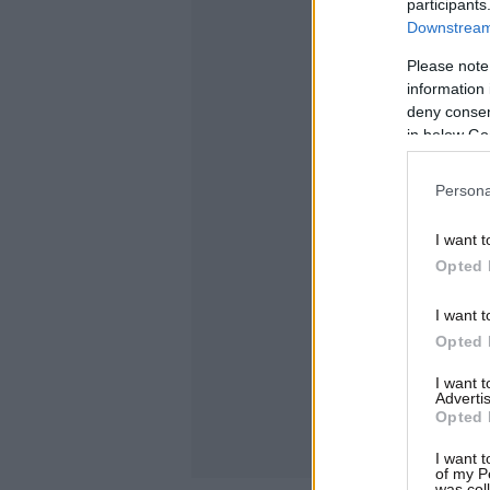
participants
Downstream 
Please note
information 
deny consent
in below Go
Persona
I want t
Opted 
I want t
Opted 
I want 
Advertis
Opted 
I want t
of my P
was col