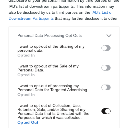
disclosure of your personal information by third parties on the
IAB’s list of downstream participants. This information may
also be disclosed by us to third parties on the
IAB’s List of
Downstream Participants
that may further disclose it to other
third parties.
Please note that this website/app uses one or more Google
Personal Data Processing Opt Outs
services and may gather and store information including but
not limited to your visit or usage behaviour. You may click to
I want to opt-out of the Sharing of my
personal data.
grant or deny consent to Google and its third-party tags to
Opted In
use your data for below specified purposes in below Google
consent section.
I want to opt-out of the Sale of my
Personal Data.
Opted In
I want to opt-out of processing my
Personal Data for Targeted Advertising.
Opted In
I want to opt-out of Collection, Use,
Retention, Sale, and/or Sharing of my
Personal Data that Is Unrelated with the
Purposes for which it was collected.
Opted Out