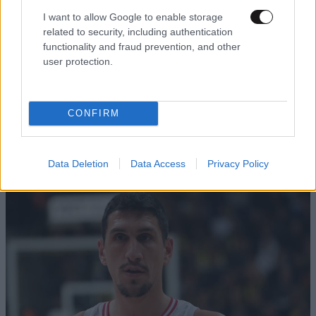
I want to allow Google to enable storage
related to security, including authentication
functionality and fraud prevention, and other
user protection.
ΚΟΣΜΟΣ
07·08·2026 23:03
CONFIRM
Το φαραωνικών διαστάσεων κτίριο που χτίζει ο
Έλον Μασκ λέγεται Terafab και θα κοστίσει 16,8
δισ. δολάρια
Data Deletion
Data Access
Privacy Policy