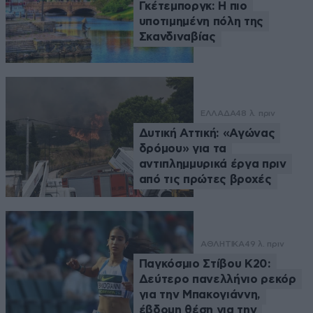
Γκέτεμποργκ: Η πιο
υποτιμημένη πόλη της
Σκανδιναβίας
ΕΛΛΑΔΑ
48 λ. πριν
Δυτική Αττική: «Αγώνας
δρόμου» για τα
αντιπλημμυρικά έργα πριν
από τις πρώτες βροχές
ΑΘΛΗΤΙΚΑ
49 λ. πριν
Παγκόσμιο Στίβου Κ20:
Δεύτερο πανελλήνιο ρεκόρ
για την Μπακογιάννη,
έβδομη θέση για την