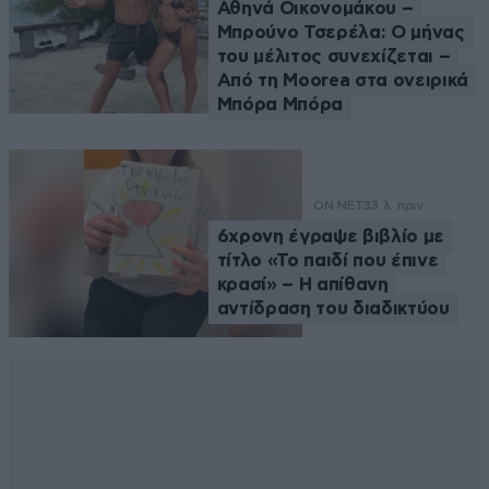
Αθηνά Οικονομάκου –
Μπρούνο Τσερέλα: Ο μήνας
του μέλιτος συνεχίζεται –
Από τη Moorea στα ονειρικά
Μπόρα Μπόρα
ON NET
33 λ. πριν
6χρονη έγραψε βιβλίο με
τίτλο «Το παιδί που έπινε
κρασί» – Η απίθανη
αντίδραση του διαδικτύου