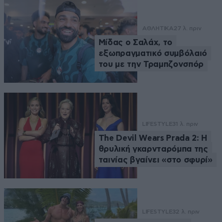
ΑΘΛΗΤΙΚΑ
27 λ. πριν
Μίδας ο Σαλάχ, το
εξωπραγματικό συμβόλαιό
του με την Τραμπζονσπόρ
LIFESTYLE
31 λ. πριν
The Devil Wears Prada 2: Η
θρυλική γκαρνταρόμπα της
ταινίας βγαίνει «στο σφυρί»
LIFESTYLE
32 λ. πριν