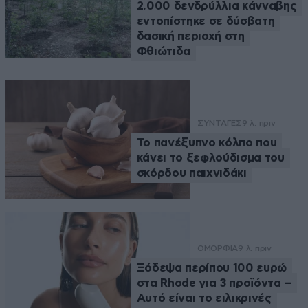
2.000 δενδρύλλια κάνναβης
εντοπίστηκε σε δύσβατη
δασική περιοχή στη
Φθιώτιδα
ΣΥΝΤΑΓΕΣ
9 λ. πριν
Το πανέξυπνο κόλπο που
κάνει το ξεφλούδισμα του
σκόρδου παιχνιδάκι
ΟΜΟΡΦΙΑ
9 λ. πριν
Ξόδεψα περίπου 100 ευρώ
στα Rhode για 3 προϊόντα –
Αυτό είναι το ειλικρινές