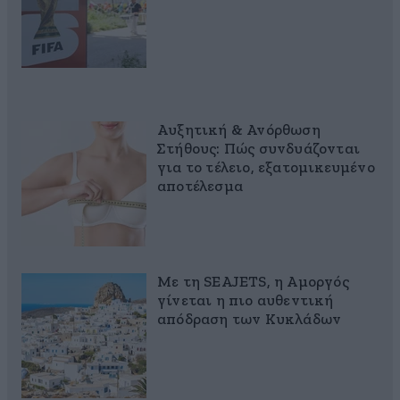
Αυξητική & Ανόρθωση
Στήθους: Πώς συνδυάζονται
για το τέλειο, εξατομικευμένο
αποτέλεσμα
Με τη SEAJETS, η Αμοργός
γίνεται η πιο αυθεντική
απόδραση των Κυκλάδων