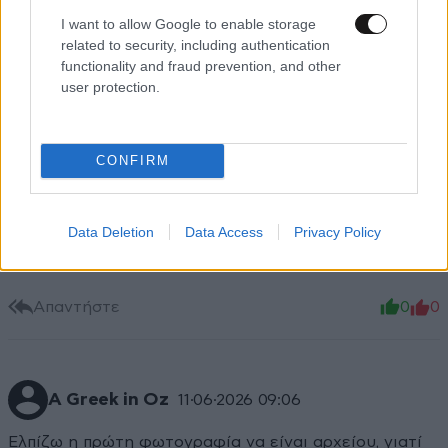
I want to allow Google to enable storage
related to security, including authentication
functionality and fraud prevention, and other
user protection.
CONFIRM
Μια χαρά
11·06·2026 09:10
Data Deletion
Data Access
Privacy Policy
Πώς τον λένε να δείτε; Αααα με Μητσοτακη και αυτό.
Απαντήστε
0
0
A Greek in Oz
11·06·2026 09:06
Ελπίζω η πρώτη φωτογραφία να είναι αρχείου, γιατί