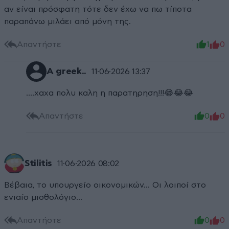
αν είναι πρόσφατη τότε δεν έχω να πω τίποτα
παραπάνω μιλάει από μόνη της.
Απαντήστε
1
0
Α greek..
11·06·2026 13:37
....χαχα πολυ καλη η παρατηρηση!!!😂😂😂
Απαντήστε
0
0
Stilitis
11·06·2026 08:02
Βέβαια, το υπουργείο οικονομικών... Οι λοιποί στο
ενιαίο μισθολόγιο...
Απαντήστε
0
0