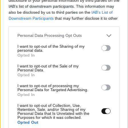
disclosure of your personal information by third parties on the
IAB’s list of downstream participants. This information may
also be disclosed by us to third parties on the
IAB’s List of
ΣΧΌΛΙΑ ΑΝΑΓΝΩΣΤΏΝ
6
Downstream Participants
that may further disclose it to other
third parties.
Please note that this website/app uses one or more Google
Personal Data Processing Opt Outs
services and may gather and store information including but
not limited to your visit or usage behaviour. You may click to
I want to opt-out of the Sharing of my
personal data.
grant or deny consent to Google and its third-party tags to
Opted In
use your data for below specified purposes in below Google
ΠΡΟΣΘΕΣΤΕ ΤΟ ΣΧΟΛΙΟ ΣΑΣ
consent section.
I want to opt-out of the Sale of my
Personal Data.
Opted In
I want to opt-out of processing my
Personal Data for Targeted Advertising.
Opted In
I want to opt-out of Collection, Use,
Retention, Sale, and/or Sharing of my
Personal Data that Is Unrelated with the
Purposes for which it was collected.
Opted Out