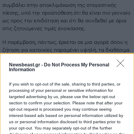
συμβάλει στην αποκλιμάκωση της στεγαστικής
πίεσης, υπό την προϋπόθεση ότι θα είναι πιο γενναίο
ως προς την επιδότηση και ότι θα συνδεθεί με όρια
στις ζητούμενες τιμές ενοικίασης.
Η παρέμβαση, πάντως, έρχεται σε μια αγορά όπου η
ζήτηση για κατοικίες παραμένει υψηλή, τα διαθέσιμα
ακίνητα είναι περιορισμένα και το κόστος
Newsbeast.gr -
Do Not Process My Personal
ανακαίνισης εξακολουθεί να επηρεάζεται από τις
Information
ανατιμήσεις στα οικοδομικά υλικά.
If you wish to opt-out of the sale, sharing to third parties, or
processing of your personal or sensitive information for
targeted advertising by us, please use the below opt-out
section to confirm your selection. Please note that after your
Ακολουθήστε
το
Newsbeast
στο Viber και
μάθετε
πρώτοι
τα
σημαντικότερα νέα
opt-out request is processed you may continue seeing
interest-based ads based on personal information utilized by
us or personal information disclosed to third parties prior to
your opt-out. You may separately opt-out of the further