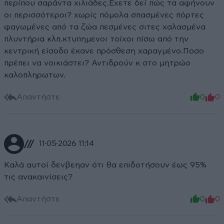
περίπου σαράντα χιλιάδες.Εχετε δεί πώς τα αφήνουν
οι περισσότεροι? χωρίς πόμολα σπασμένες πόρτες
φαγωμένες από τα ζώα πεσμένες σιτες χαλασμένα
πλυντήρια κλπ.κτυπημενοι τοίχοι πίσω από την
κεντρική είσοδο έκανε πρόσθεση χαραγμένο.Ποσο
πρέπει να νοικιάστει? Αντιδρούν κ στο μητρώο
καλοπληρωτων.
Απαντήστε
0
0
///
11·05·2026 11:14
Καλά αυτοί δενβεηαν ότι θα επιδοτήσουν έως 95%
τις ανακαινίσεις?
Απαντήστε
0
0