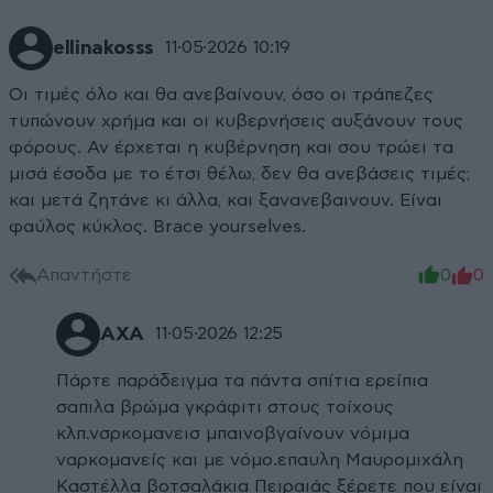
ellinakosss
11·05·2026 10:19
Οι τιμές όλο και θα ανεβαίνουν, όσο οι τράπεζες
τυπώνουν χρήμα και οι κυβερνήσεις αυξάνουν τους
φόρους. Αν έρχεται η κυβέρνηση και σου τρώει τα
μισά έσοδα με το έτσι θέλω, δεν θα ανεβάσεις τιμές;
και μετά ζητάνε κι άλλα, και ξανανεβαινουν. Είναι
φαύλος κύκλος. Brace yourselves.
Απαντήστε
0
0
ΑΧΑ
11·05·2026 12:25
Πάρτε παράδειγμα τα πάντα σπίτια ερείπια
σαπιλα βρώμα γκράφιτι στους τοίχους
κλπ.νσρκομανεισ μπαινοβγαίνουν νόμιμα
ναρκομανείς και με νόμο.επαυλη Μαυρομιχάλη
Καστέλλα βοτσαλάκια Πειραιάς ξέρετε που είναι