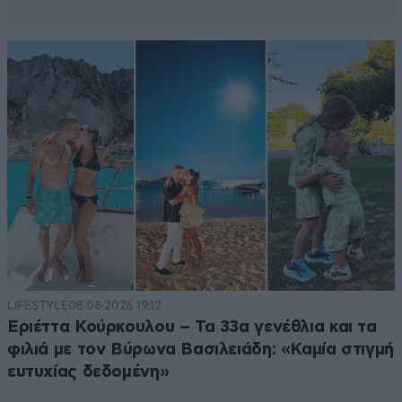
LIFESTYLE
08·08·2026 19:12
Εριέττα Κούρκουλου – Τα 33α γενέθλια και τα
φιλιά με τον Βύρωνα Βασιλειάδη: «Καμία στιγμή
ευτυχίας δεδομένη»