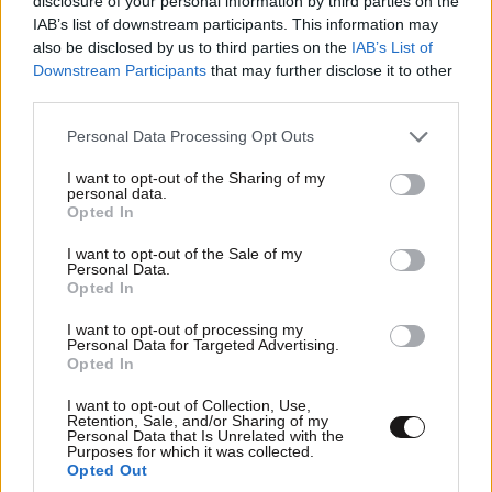
disclosure of your personal information by third parties on the
IAB’s list of downstream participants. This information may
ΠΕΡΙΣΣΟΤΕΡΑ ΑΠΟ ΤΗΝ
also be disclosed by us to third parties on the
IAB’s List of
ΟΙΚΟΝΟΜΙΑ
Downstream Participants
that may further disclose it to other
third parties.
Please note that this website/app uses one or more Google
Personal Data Processing Opt Outs
services and may gather and store information including but
not limited to your visit or usage behaviour. You may click to
I want to opt-out of the Sharing of my
personal data.
grant or deny consent to Google and its third-party tags to
Opted In
use your data for below specified purposes in below Google
consent section.
I want to opt-out of the Sale of my
Personal Data.
Opted In
I want to opt-out of processing my
Personal Data for Targeted Advertising.
Opted In
I want to opt-out of Collection, Use,
Retention, Sale, and/or Sharing of my
Personal Data that Is Unrelated with the
Purposes for which it was collected.
Opted Out
Με ποιον τρόπο θα παρακολουθεί η κυβέρνηση