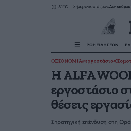
Δεν υπάρχο
Σήμερα
γιορτάζουν:
ΡΟΗ ΕΙΔΗΣΕΩΝ
ΕΛ
ΟΙΚΟΝΟΜΙΑ
#εργοστάσιο
#Κομο
Η ALFA WOOD
εργοστάσιο σ
θέσεις εργασί
Στρατηγική επένδυση στη Θρά