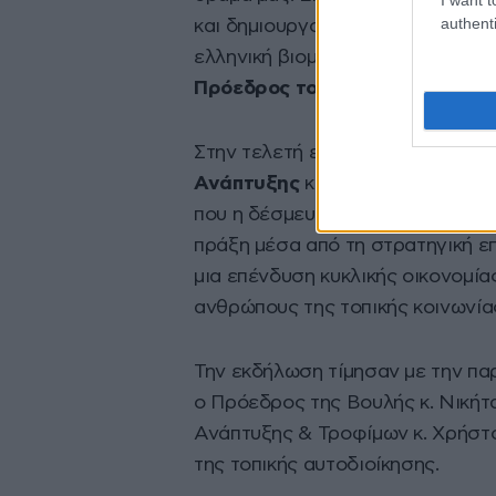
authenti
και δημιουργούμε προοπτική για τ
ελληνική βιομηχανία μπορεί να 
Πρόεδρος του Ομίλου, κ. Βασί
Στην τελετή εγκαινίων παρέστη 
Ανάπτυξης
κ. Άδωνις Γεωργιάδη
που η δέσμευση για την επαναλε
πράξη μέσα από τη στρατηγική 
μια επένδυση κυκλικής οικονομία
ανθρώπους της τοπικής κοινωνίας
Την εκδήλωση τίμησαν με την πα
ο Πρόεδρος της Βουλής κ. Νικήτ
Ανάπτυξης & Τροφίμων κ. Χρήστ
της τοπικής αυτοδιοίκησης.