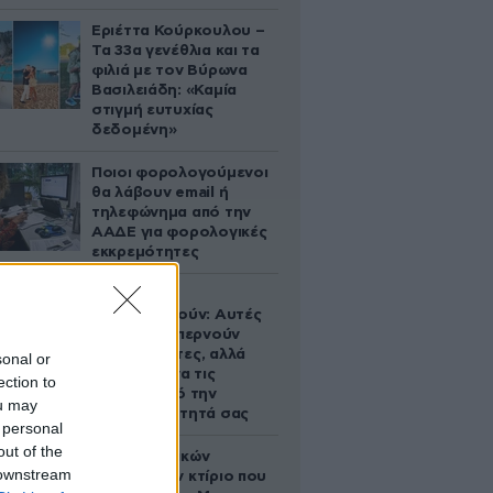
Εριέττα Κούρκουλου –
Τα 33α γενέθλια και τα
φιλιά με τον Βύρωνα
Βασιλειάδη: «Καμία
στιγμή ευτυχίας
δεδομένη»
Ποιοι φορολογούμενοι
θα λάβουν email ή
τηλεφώνημα από την
ΑΑΔΕ για φορολογικές
εκκρεμότητες
Ογκολόγοι
προειδοποιούν: Αυτές
οι τροφές, περνούν
απαρατήρητες, αλλά
sonal or
καλό είναι να τις
ection to
βγάλετε από την
ou may
καθημερινότητά σας
 personal
out of the
Το φαραωνικών
 downstream
διαστάσεων κτίριο που