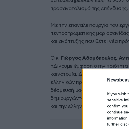
θα ολοκληρωθούν έως το 2027 κ
προσανατολισμό της επένδυσης.
Με την επαναλειτουργία του εργ
πενταστρωματικής μοριοσανίδα
και ανάπτυξης που θέτει νέα πρό
Ο κ.
Γιώργος Αδαμόπουλος, Αντ
«Δίνουμε έμφαση στην ποιότητα 
καινοτομία. Δεσμευόμαστε να σ
Newsbeast
ελληνικών προϊόντων που ανταγω
δέσμευσή μας για βιώσιμη ανάπτυ
If you wish 
δημιουργώντας αξία που μοιράζε
sensitive in
confirm you
και την ελληνική οικονομία».
continue se
information 
further disc