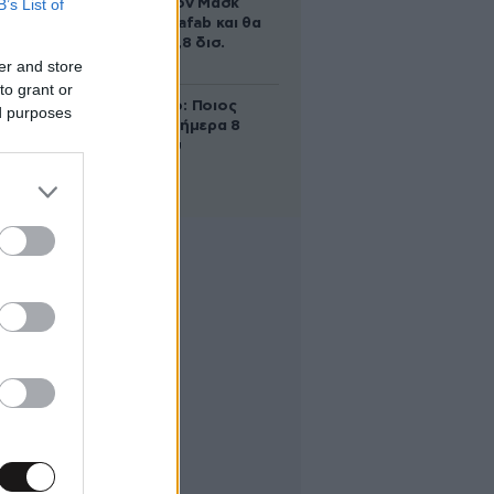
B’s List of
χτίζει ο Έλον Μασκ
λέγεται Terafab και θα
κοστίσει 16,8 δισ.
δολάρια
er and store
to grant or
Εορτολόγιο: Ποιος
ed purposes
γιορτάζει σήμερα 8
Αυγούστου