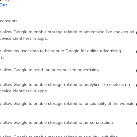
Out
consents
o allow Google to enable storage related to advertising like cookies on
evice identifiers in apps.
ς Αντιπρόεδρος & Διευθύνων Σύμβουλος
,
o allow my user data to be sent to Google for online advertising
s.
εγαλώνει με σταθερά βήματα, συνδυάζοντας
βασμό στο περιβάλλον. Το νέο μας εργοστάσιο
to allow Google to send me personalized advertising.
ό στην Ευρώπη που παράγει την καινοτόμο
LFAPAN 5+, θέτοντας νέα ποιοτικά και
o allow Google to enable storage related to analytics like cookies on
evice identifiers in apps.
».
o allow Google to enable storage related to functionality of the website
ρόσημο για την ιστορία της ALFA WOOD GROUP
υργία του εργοστασίου στην Κομοτηνή στηρίχθηκε
o allow Google to enable storage related to personalization.
 με πίστη και αφοσίωση κράτησαν ζωντανό το
κή κοινωνία, στηρίζουμε την εθνική οικονομία
o allow Google to enable storage related to security, including