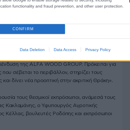
cation functionality and fraud prevention, and other user protection.
ις επόμενες γενιές, αποδεικνύοντας ότι η
πρωταγωνιστεί στην Ευρώπη», επισήμανε ο
λης Αδαμόπουλος
.
CONFIRM
ο
Υπουργός Υγείας και πρώην Υπουργός
ς, ο οποίος ανέφερε: «Σήμερα είμαι υπερήφανος
Data Deletion
Data Access
Privacy Policy
ιτουργία του εργοστασίου στην Κομοτηνή έγινε
επένδυση της ALFA WOOD GROUP. Πρόκειται για
ς που σέβεται το περιβάλλον, στηρίζει τους
 και δίνει νέα προοπτική στην ακριτική Θράκη».
ρουσία τους θεσμικοί εκπρόσωποι, ανάμεσά τους
ας Κακλαμάνης, ο Υφυπουργός Αγροτικής
ος Κέλλας, βουλευτές Ροδόπης και εκπρόσωποι