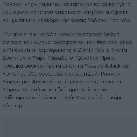
Παλαιστίνης», παραπέμποντας στον ιστορικό ηγέτη
του αγώνα κατά του απαρτχάιντ στη Νότια Αφρική
και μετέπειτα πρόεδρο της χώρας Νέλσον Μαντέλα.
Την ανοικτή επιστολή προσυπογράφουν ακόμη
αστέρια του κινηματογράφου και του θεάτρου όπως
ο Μπένεντικτ Κάμπερμπατς, η Ζιστίν Τριέ, η Τίλντα
Σουίντον, ο Μαρκ Ράφαλο, ο Τζόναθαν Πράις,
μουσικά συγκροτήματα όπως τα Massive Attack και
Fontaines D.C., συγγραφείς όπως η Σάλι Ρούνι, η
Μάργκαρετ Άτγουντ κ.ά., ο μεγιστάνας Ρίτσαρντ
Μπράνσον, καθώς και διάσημοι παλαίμαχοι
ποδοσφαιριστές όπως ο Ερίκ Καντονά ή ο Γκάρι
Λίνεκερ.