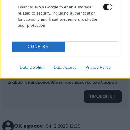
ΠΡΟΣΘΕΣΤΕ ΤΟ ΣΧΟΛΙΟ ΣΑΣ
I want to allow Google to enable storage
related to security, including authentication
functionality and fraud prevention, and other
user protection.
CONFIRM
Data Deletion
Data Access
Privacy Policy
Xαρακτήρες: 0/1000
Διαβάστε και ακολουθήστε τους κανόνες σχολιασμού
ΠΡΟΣΘΗΚΗ
ΟΚ εφοσον
04·12·2025 12:00