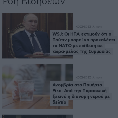
Ροή Ειδήσεων
ΚΟΣΜΟΣ
3 λ. πριν
WSJ: Οι ΗΠΑ εκτιμούν ότι ο
Πούτιν μπορεί να προκαλέσει
το ΝΑΤΟ με επίθεση σε
χώρα-μέλος της Συμμαχίας
ΚΟΣΜΟΣ
5 λ. πριν
Ανομβρία στο Πουέρτο
Ρίκο: Από την Παρασκευή
ξεκινά η διανομή νερού με
δελτίο