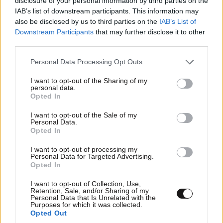
disclosure of your personal information by third parties on the
IAB’s list of downstream participants. This information may
also be disclosed by us to third parties on the
IAB’s List of
Downstream Participants
that may further disclose it to other
third parties.
Please note that this website/app uses one or more Google
Personal Data Processing Opt Outs
services and may gather and store information including but
not limited to your visit or usage behaviour. You may click to
I want to opt-out of the Sharing of my
Σαουδική Αραβία, Τουρκία και Πακιστάν
personal data.
grant or deny consent to Google and its third-party tags to
Opted In
ενώνουν τις δυνάμεις τους με νέα αμυντική
use your data for below specified purposes in below Google
consent section.
συμφωνία
I want to opt-out of the Sale of my
Personal Data.
Opted In
I want to opt-out of processing my
Personal Data for Targeted Advertising.
Opted In
Ακολουθήστε το
NEWSBEAST
στο
Google News
I want to opt-out of Collection, Use,
και μάθετε πρώτοι όλες τις ειδήσεις
Retention, Sale, and/or Sharing of my
Personal Data that Is Unrelated with the
Purposes for which it was collected.
Opted Out