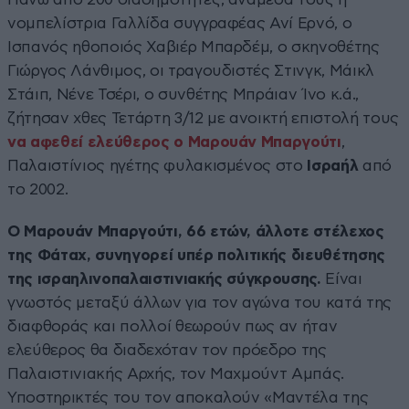
νομπελίστρια Γαλλίδα συγγραφέας Ανί Ερνό, ο
Ισπανός ηθοποιός Χαβιέρ Μπαρδέμ, ο σκηνοθέτης
Γιώργος Λάνθιμος, οι τραγουδιστές Στινγκ, Μάικλ
Στάιπ, Νένε Τσέρι, ο συνθέτης Μπράιαν Ίνο κ.ά.,
ζήτησαν χθες Τετάρτη 3/12 με ανοικτή επιστολή τους
να αφεθεί ελεύθερος ο Μαρουάν Μπαργούτι
,
Παλαιστίνιος ηγέτης φυλακισμένος στο
Ισραήλ
από
το 2002.
Ο Μαρουάν Μπαργούτι, 66 ετών, άλλοτε στέλεχος
της Φάταχ, συνηγορεί υπέρ πολιτικής διευθέτησης
της ισραηλινοπαλαιστινιακής σύγκρουσης.
Είναι
γνωστός μεταξύ άλλων για τον αγώνα του κατά της
διαφθοράς και πολλοί θεωρούν πως αν ήταν
ελεύθερος θα διαδεχόταν τον πρόεδρο της
Παλαιστινιακής Αρχής, τον Μαχμούντ Αμπάς.
Υποστηρικτές του τον αποκαλούν «Μαντέλα της