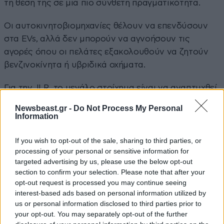
τη θέση της σε μια πιο σύνθετη πραγματικότητα.
Οι αυτοκινητοβιομηχανίες θέλουν να επενδύσουν
στα EVs, αλλά δεν μπορούν να αγνοήσουν τις
αγορές όπου οι πελάτες εξακολουθούν να ζητούν
βενζινοκίνητα ή υβριδικά οχήματα.
Για την JLR, το μεγάλο στοίχημα είναι να αναπτυχθεί
στις ΗΠΑ, να αξιοποιήσει τη δύναμη των πολυτελών
Newsbeast.gr -
Do Not Process My Personal
SUV της και να περάσει στην ηλεκτροκίνηση χωρίς
Information
να θυσιάσει τις σημερινές της πωλήσεις.
If you wish to opt-out of the sale, sharing to third parties, or
Το μήνυμα του Balaji είναι σαφές: η Jaguar Land
processing of your personal or sensitive information for
targeted advertising by us, please use the below opt-out
Rover θα γίνει πιο ηλεκτρική, αλλά όχι μονοδιάστατη.
section to confirm your selection. Please note that after your
Και όσο οι ΗΠΑ και η Μέση Ανατολή ζητούν βενζίνη,
opt-out request is processed you may continue seeing
η εταιρεία δεν σκοπεύει να την εγκαταλείψει.
interest-based ads based on personal information utilized by
us or personal information disclosed to third parties prior to
your opt-out. You may separately opt-out of the further