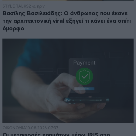
STYLE TALKS
2 ω. πριν
Βασίλης Βασιλειάδης: Ο άνθρωπος που έκανε
την αρχιτεκτονική viral εξηγεί τι κάνει ένα σπίτι
όμορφο
ΟΙΚΟΝΟΜΙΑ
10·08·2026 07:37
Οι μεταφορές χρημάτων μέσω IRIS στο