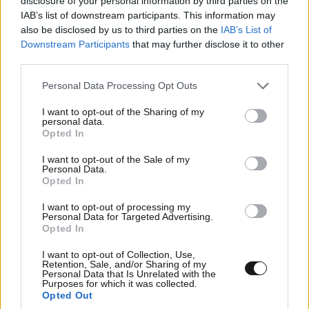
disclosure of your personal information by third parties on the
IAB’s list of downstream participants. This information may
Ακολουθήστε
το
Newsbeast
στο Viber και
also be disclosed by us to third parties on the
IAB’s List of
μάθετε
πρώτοι
τα
σημαντικότερα νέα
Downstream Participants
that may further disclose it to other
third parties.
Please note that this website/app uses one or more Google
Personal Data Processing Opt Outs
services and may gather and store information including but
not limited to your visit or usage behaviour. You may click to
I want to opt-out of the Sharing of my
ΠΕΡΙΣΣΟΤΕΡΑ ΑΠΟ ΤΟ AUTO
personal data.
grant or deny consent to Google and its third-party tags to
Opted In
use your data for below specified purposes in below Google
consent section.
I want to opt-out of the Sale of my
Personal Data.
Opted In
I want to opt-out of processing my
Personal Data for Targeted Advertising.
Opted In
I want to opt-out of Collection, Use,
Retention, Sale, and/or Sharing of my
Personal Data that Is Unrelated with the
Purposes for which it was collected.
Opted Out