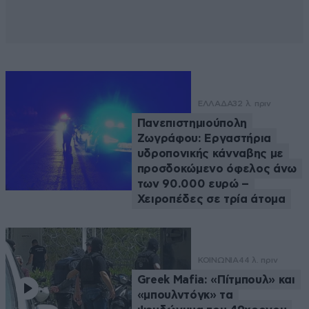
ΕΛΛΑΔΑ
32 λ. πριν
Πανεπιστημιούπολη
Ζωγράφου: Εργαστήρια
υδροπονικής κάνναβης με
προσδοκώμενο όφελος άνω
των 90.000 ευρώ –
Χειροπέδες σε τρία άτομα
ΚΟΙΝΩΝΙΑ
44 λ. πριν
Greek Μafia: «Πίτμπουλ» και
«μπουλντόγκ» τα