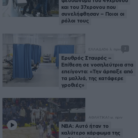
ψευδώνυμα του 49χρονου
και του 37χρονου που
συνελήφθησαν – Ποιοι οι
ρόλοι τους
2
ΕΛΛΑΔΑ
56 λ. πριν
Ερυθρός Σταυρός –
Επίθεση σε νοσηλεύτρια στα
επείγοντα: «Την άρπαξε από
τα μαλλιά, της κατάφερε
γροθιές»
ΑΘΛΗΤΙΚΑ
1 ω. πριν
NBA: Αυτό ήταν το
καλύτερο κάρφωμα της