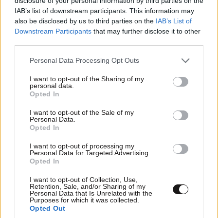
disclosure of your personal information by third parties on the
IAB’s list of downstream participants. This information may
also be disclosed by us to third parties on the
IAB’s List of
Downstream Participants
that may further disclose it to other
third parties.
Please note that this website/app uses one or more Google
Personal Data Processing Opt Outs
services and may gather and store information including but
not limited to your visit or usage behaviour. You may click to
I want to opt-out of the Sharing of my
personal data.
grant or deny consent to Google and its third-party tags to
Opted In
use your data for below specified purposes in below Google
consent section.
I want to opt-out of the Sale of my
Personal Data.
Opted In
I want to opt-out of processing my
Personal Data for Targeted Advertising.
Opted In
I want to opt-out of Collection, Use,
Retention, Sale, and/or Sharing of my
Personal Data that Is Unrelated with the
Purposes for which it was collected.
Opted Out