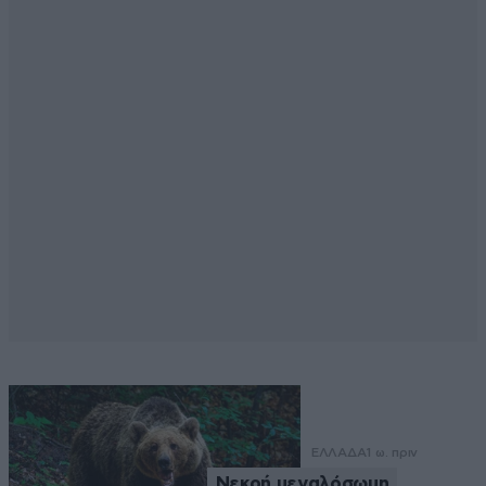
ΕΛΛΑΔΑ
1 ω. πριν
Νεκρή μεγαλόσωμη