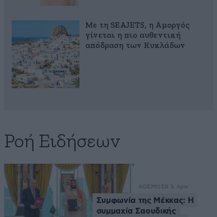
Με τη SEAJETS, η Αμοργός
γίνεται η πιο αυθεντική
απόδραση των Κυκλάδων
Ροή Ειδήσεων
ΚΟΣΜΟΣ
8 λ. πριν
Συμφωνία της Μέκκας: Η
συμμαχία Σαουδικής