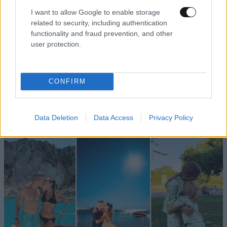
I want to allow Google to enable storage
related to security, including authentication
functionality and fraud prevention, and other
user protection.
LIFESTYLE
08·08·2026 09:01
CONFIRM
Νία Βαρντάλος – Σπύρος Κατσαγάνης: Μια
σχέση που θυμίζει σενάριο ταινίας και μετρά
πάνω από τέσσερα χρόνια
Data Deletion
Data Access
Privacy Policy