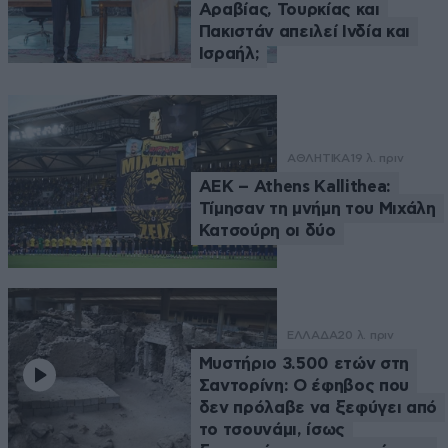
Αραβίας, Τουρκίας και
Πακιστάν απειλεί Ινδία και
Ισραήλ;
ΑΘΛΗΤΙΚΑ
19 λ. πριν
ΑΕΚ – Athens Kallithea:
Τίμησαν τη μνήμη του Μιχάλη
Κατσούρη οι δύο
ΕΛΛΑΔΑ
20 λ. πριν
Μυστήριο 3.500 ετών στη
Σαντορίνη: Ο έφηβος που
δεν πρόλαβε να ξεφύγει από
το τσουνάμι, ίσως