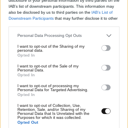
disclosure of your personal information by third parties on the
IAB’s list of downstream participants. This information may
also be disclosed by us to third parties on the
IAB’s List of
Downstream Participants
that may further disclose it to other
third parties.
Please note that this website/app uses one or more Google
Personal Data Processing Opt Outs
services and may gather and store information including but
not limited to your visit or usage behaviour. You may click to
I want to opt-out of the Sharing of my
personal data.
grant or deny consent to Google and its third-party tags to
Opted In
use your data for below specified purposes in below Google
consent section.
I want to opt-out of the Sale of my
Personal Data.
Opted In
I want to opt-out of processing my
Personal Data for Targeted Advertising.
Opted In
I want to opt-out of Collection, Use,
Retention, Sale, and/or Sharing of my
Personal Data that Is Unrelated with the
Purposes for which it was collected.
Opted Out