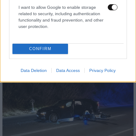
I want to allow Google to enable storage
related to security, including authentication
functionality and fraud prevention, and other
user protection.
ΚΟΣΜΟΣ
2 ω. πριν
Η αυτοκρατορία του «Έντικ» και ο «μεγάλος»
που φέρεται να βρίσκεται πίσω του – Τι ορίζει ο
CONFIRM
όρος Greek Mafia
Data Deletion
Data Access
Privacy Policy