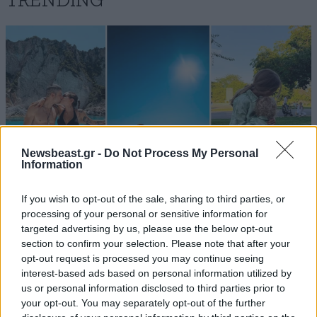
TRENDING
Newsbeast.gr -
Do Not Process My Personal
Information
If you wish to opt-out of the sale, sharing to third parties, or
processing of your personal or sensitive information for
targeted advertising by us, please use the below opt-out
LIFESTYLE
08·08·2026 19:12
section to confirm your selection. Please note that after your
Εριέττα Κούρκουλου – Τα 33α γενέθλια και τα
opt-out request is processed you may continue seeing
φιλιά με τον Βύρωνα Βασιλειάδη: «Καμία στιγμή
interest-based ads based on personal information utilized by
ευτυχίας δεδομένη»
us or personal information disclosed to third parties prior to
your opt-out. You may separately opt-out of the further