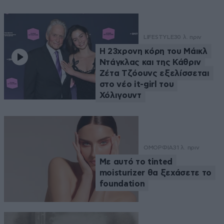
LIFESTYLE
30 λ. πριν
Η 23χρονη κόρη τoυ Μάικλ
Ντάγκλας και της Κάθριν
Ζέτα Τζόουνς εξελίσσεται
στο νέο it-girl του
Χόλιγουντ
ΟΜΟΡΦΙΑ
31 λ. πριν
Με αυτό το tinted
moisturizer θα ξεχάσετε το
foundation