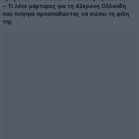
δέχεται αύριο μπορεί να είναι αυταπόδεικτα.Οταν
– Τι λένε μάρτυρες για τη 42χρονη Ολλανδή
φτιάχτηκαν οι πρωτες ατμομηχανές οι γιατροί έλεγαν
που πνίγηκε προσπαθώντας να σώσει τη φίλη
ότι ο άνθρωπος δεν αντέχει να είναι σέ όχημα πού
της
τρέχει με 60 χλμ ανα ώρα!!!
Απαντήστε
2
0
ugin
09·06·2026 14:06
Τι έχει να πει η Άση Μπήλιου για όλα αυτά??
Απαντήστε
1
0
Οταν χανεις
09·06·2026 13:40
τους δικούς σου, ιδιαίτερα όταν είναι νέοι, δε μιλάμε