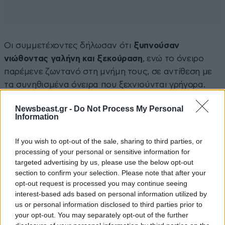
Οι συμμετέχοντες δήλωσαν ότι
ξυπνούσαν
νιώθοντας γαλήνη και ξεκούραση
, ενώ το όνειρο
παρέμενε ζωντανό στη μνήμη τους, σε αντίθεση με
τα συνηθισμένα όνειρα που ξεχνιούνται γρήγορα.
«
Αυτά τα όνειρα είναι πολύ πιο ζωντανά, έντονα,
Newsbeast.gr -
Do Not Process My Personal
Information
πολύχρωμα και αληθινά από τα συνηθισμένα όνειρα.
Είναι εξαιρετικά συνηθισμένα. Ονομάζονται επίσης
If you wish to opt-out of the sale, sharing to third parties, or
“όνειρα επίσκεψης
“», εξήγησαν οι ερευνητές.
processing of your personal or sensitive information for
targeted advertising by us, please use the below opt-out
Ένα ακόμα συχνό φαινόμενο αφορά την
παράξενη
section to confirm your selection. Please note that after your
συμπεριφορά ηλεκτρονικών συσκευών
μετά τον
opt-out request is processed you may continue seeing
interest-based ads based on personal information utilized by
θάνατο κάποιου ανθρώπου.
Φώτα, τηλεοράσεις,
us or personal information disclosed to third parties prior to
ραδιόφωνα ή τηλέφωνα φέρεται να παρουσιάζουν
your opt-out. You may separately opt-out of the further
ανεξήγητες δυσλειτουργίες
, τη στιγμή που κάποιος