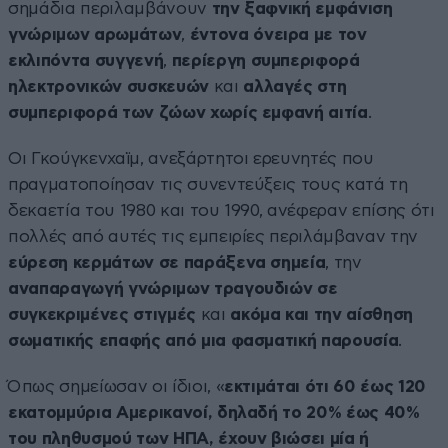
σημάδια περιλαμβάνουν
την ξαφνική εμφάνιση
γνώριμων αρωμάτων
,
έντονα όνειρα με τον
εκλιπόντα συγγενή
,
περίεργη συμπεριφορά
ηλεκτρονικών συσκευών
και
αλλαγές στη
συμπεριφορά των ζώων χωρίς εμφανή αιτία
.
Οι Γκούγκενχαϊμ, ανεξάρτητοι ερευνητές που
πραγματοποίησαν τις συνεντεύξεις τους κατά τη
δεκαετία του 1980 και του 1990, ανέφεραν επίσης ότι
πολλές από αυτές τις εμπειρίες περιλάμβαναν την
εύρεση κερμάτων σε παράξενα σημεία
, την
αναπαραγωγή γνώριμων τραγουδιών σε
συγκεκριμένες στιγμές
και
ακόμα και την αίσθηση
σωματικής επαφής από μια φασματική παρουσία
.
Όπως σημείωσαν οι ίδιοι, «
εκτιμάται ότι 60 έως 120
εκατομμύρια Αμερικανοί, δηλαδή το 20% έως 40%
του πληθυσμού των ΗΠΑ, έχουν βιώσει μία ή