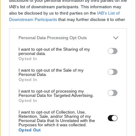
disclosure of your personal information by third parties on the
σκέφτεται το συγκεκριμένο αγαπημένο πρόσωπο.
IAB’s list of downstream participants. This information may
also be disclosed by us to third parties on the
IAB’s List of
Downstream Participants
that may further disclose it to other
Μεταξύ των πιο συνηθισμένων παραδειγμάτων είναι
third parties.
οι λάμπες που τρεμοπαίζουν, ένα ραδιόφωνο που
ξαφνικά παίζει ένα τραγούδι με ιδιαίτερη σημασία ή
Please note that this website/app uses one or more Google
Personal Data Processing Opt Outs
services and may gather and store information including but
μια τηλεόραση που ανοίγει μόνη της σε μια στιγμή
not limited to your visit or usage behaviour. You may click to
I want to opt-out of the Sharing of my
που φαίνεται υπερβολικά ταιριαστή για να θεωρηθεί
personal data.
grant or deny consent to Google and its third-party tags to
Opted In
τυχαία
.
use your data for below specified purposes in below Google
consent section.
I want to opt-out of the Sale of my
Οι Γκούγκενχαϊμ κατέληξαν επίσης στο συμπέρασμα
Personal Data.
Opted In
ότι τα πνεύματα αγαπημένων προσώπων
επηρεάζουν φυσικά τον κόσμο των ζωντανών,
I want to opt-out of processing my
Personal Data for Targeted Advertising.
προκαλώντας
αντιδράσεις στα ζώα
, τα οποία
Opted In
θεωρείται ότι είναι πιο ευαίσθητα σε αυτό που
I want to opt-out of Collection, Use,
περιγράφεται ως συχνότητα του πνευματικού
Retention, Sale, and/or Sharing of my
Personal Data that Is Unrelated with the
κόσμου.
Purposes for which it was collected.
Opted Out
Ορισμένες μαρτυρίες περιλαμβάνουν
σκύλους που