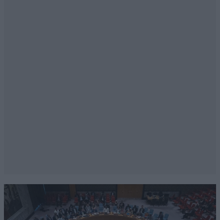
για 95 χρονών εδώ, δεν μπορείς να το αποδεχτείς. Το
μυαλό σου παραγκωνίζει τη λογική, καταφεύγεις στα
ζώδια, στις χαρτορίχτρες, μέντιουμ, σεανσ, στις
φήμες για νεκρομαντεία, αστρικά ταξίδια κπλ.
Βεβαίως αποκυήματα του νου και της καρδιάς μας
που νοσούν. Πάντα βρίσκονται επιτήδειοι που
προσπαθούν να εκμεταλλευτούν τον πόνο. Θέλει
προσοχή μη καταλήξεις στην ψάθα με τέτοιους
Απαντήστε
2
0