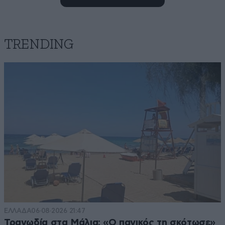
TRENDING
Μπίνγκο!!
09·06·2026 16:57
Οι επιστήμονες βρήκαν τι προκάλεσε την δυσοσμία
στα νότια προάστια. Μας μίλησαν οι υμών πρόγονοι
και εμφανίστηκε η μυρωδιά ξαφνικά χωρίς να υπάρχει
κάποια εμφανής πηγή στον χώρο
Απαντήστε
0
1
Επιστήμη
09·06·2026 15:48
ΕΛΛΑΔΑ
06·08·2026 21:47
Πράγματα πού ένας επιστήμονας σήμερα δέν τά
Τραγωδία στα Μάλια: «Ο πανικός τη σκότωσε»