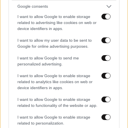
κοιτούν επίμονα ένα άδειο σημείο ή κουνάνε την
Google consents
ουρά τους χωρίς να υπάρχει κάποιος ορατός λόγος
.
I want to allow Google to enable storage
related to advertising like cookies on web or
Μια ακόμη μορφή εκδήλωσης της παρουσίας ενός
device identifiers in apps.
πνεύματος είναι
η εμφάνιση κερμάτων σε σημεία
I want to allow my user data to be sent to
όπου δεν θα έπρεπε να βρίσκονται
, ιδιαίτερα
μικρών
Google for online advertising purposes.
νομισμάτων που εμφανίζονται ξαφνικά χωρίς
εξήγηση, ακόμη και σε χώρους που έχουν καθαριστεί
I want to allow Google to send me
personalized advertising.
πρόσφατα
.
I want to allow Google to enable storage
Άλλα δύο σημάδια που αναφέρονται συχνά είναι
η
related to analytics like cookies on web or
αναπαραγωγή τραγουδιών που συνδέονται με τη
device identifiers in apps.
μνήμη του αποθανόντος
ακριβώς την κατάλληλη
I want to allow Google to enable storage
στιγμή και
η αίσθηση αγγίγματος ή φυσικής
related to functionality of the website or app.
παρουσίας μέσα στον χώρο
, παρότι δεν βρίσκεται
κανείς εκεί.
I want to allow Google to enable storage
related to personalization.
Άνθρωποι που βίωσαν τέτοιες εμπειρίες