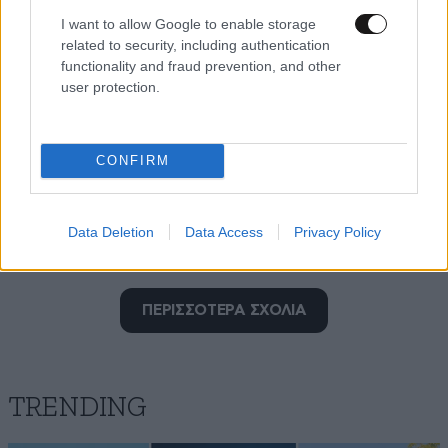
I want to allow Google to enable storage
related to security, including authentication
functionality and fraud prevention, and other
user protection.
CONFIRM
Data Deletion
Data Access
Privacy Policy
Τέλος
10·05·2026 22:56
ΠΕΡΙΣΣΟΤΕΡΑ ΣΧΟΛΙΑ
Δεν μπορεί να εφαρμοστεί καραντίνα τόσες ημέρες
μαζικά . Αν συνεχιστεί θα παραλύσει το σύμπαν . Στο
τέλος θα αφήσουν τον ιό να βελτιώσει το ανθρώπινο
είδος.
TRENDING
Απαντήστε
0
0