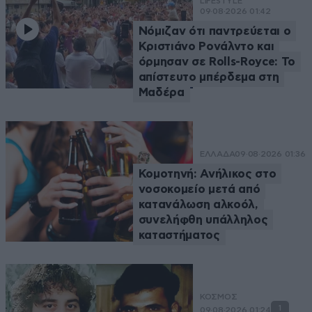
LIFESTYLE
09·08·2026 01:42
Νόμιζαν ότι παντρεύεται ο
Κριστιάνο Ρονάλντο και
όρμησαν σε Rolls-Royce: Το
απίστευτο μπέρδεμα στη
Μαδέρα
ΕΛΛΑΔΑ
09·08·2026 01:36
Κομοτηνή: Ανήλικος στο
νοσοκομείο μετά από
κατανάλωση αλκοόλ,
συνελήφθη υπάλληλος
καταστήματος
ΚΟΣΜΟΣ
1
09·08·2026 01:24