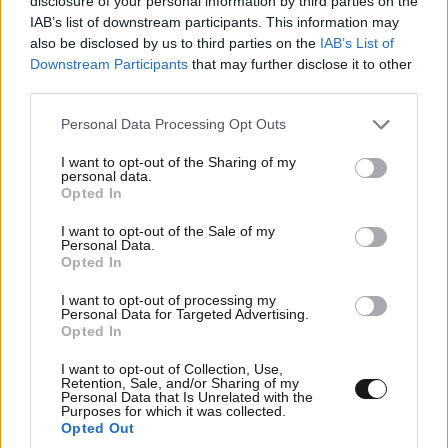
disclosure of your personal information by third parties on the
IAB’s list of downstream participants. This information may
also be disclosed by us to third parties on the
IAB’s List of
Downstream Participants
that may further disclose it to other
third parties.
ΣΧΌΛΙΑ ΑΝΑΓΝΩΣΤΏΝ
11
Please note that this website/app uses one or more Google
Personal Data Processing Opt Outs
services and may gather and store information including but
not limited to your visit or usage behaviour. You may click to
I want to opt-out of the Sharing of my
personal data.
grant or deny consent to Google and its third-party tags to
Opted In
use your data for below specified purposes in below Google
consent section.
I want to opt-out of the Sale of my
Personal Data.
Opted In
ΠΡΟΣΘΕΣΤΕ ΤΟ ΣΧΟΛΙΟ ΣΑΣ
I want to opt-out of processing my
Personal Data for Targeted Advertising.
Opted In
I want to opt-out of Collection, Use,
Retention, Sale, and/or Sharing of my
Personal Data that Is Unrelated with the
Purposes for which it was collected.
Opted Out