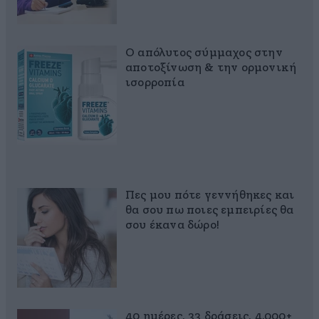
Ο απόλυτος σύμμαχος στην
αποτοξίνωση & την ορμονική
ισορροπία
Πες μου πότε γεννήθηκες και
θα σου πω ποιες εμπειρίες θα
σου έκανα δώρο!
40 ημέρες, 33 δράσεις, 4.000+