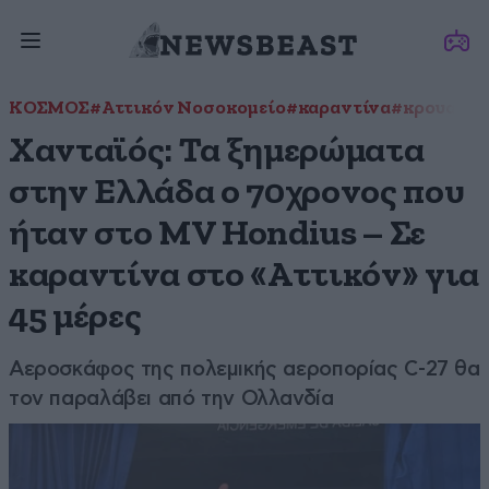
ΚΟΣΜΟΣ
#Αττικόν Νοσοκομείο
#καραντίνα
#κρουαζιε
Χανταϊός: Τα ξημερώματα
στην Ελλάδα ο 70χρονος που
ήταν στο MV Hondius – Σε
καραντίνα στο «Αττικόν» για
45 μέρες
Αεροσκάφος της πολεμικής αεροπορίας C-27 θα
τον παραλάβει από την Ολλανδία