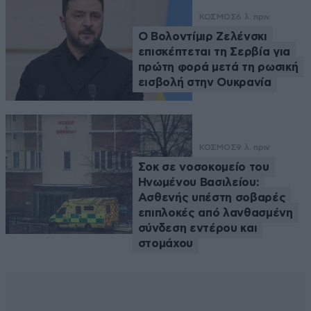
ΚΟΣΜΟΣ
6 λ. πριν
Ο Βολοντίμιρ Ζελένσκι
επισκέπτεται τη Σερβία για
πρώτη φορά μετά τη ρωσική
εισβολή στην Ουκρανία
ΚΟΣΜΟΣ
9 λ. πριν
Σοκ σε νοσοκομείο του
Ηνωμένου Βασιλείου:
Ασθενής υπέστη σοβαρές
επιπλοκές από λανθασμένη
σύνδεση εντέρου και
στομάχου