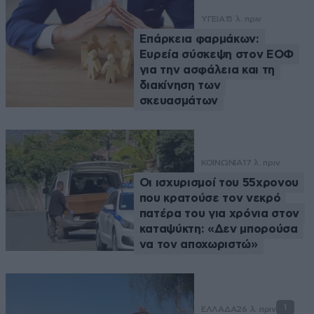
ΥΓΕΙΑ
15 λ. πριν
Επάρκεια φαρμάκων:
Ευρεία σύσκεψη στον ΕΟΦ
για την ασφάλεια και τη
διακίνηση των
σκευασμάτων
ΚΟΙΝΩΝΙΑ
17 λ. πριν
Οι ισχυρισμοί του 55χρονου
που κρατούσε τον νεκρό
πατέρα του για χρόνια στον
καταψύκτη: «Δεν μπορούσα
να τον αποχωριστώ»
1
ΕΛΛΑΔΑ
26 λ. πριν