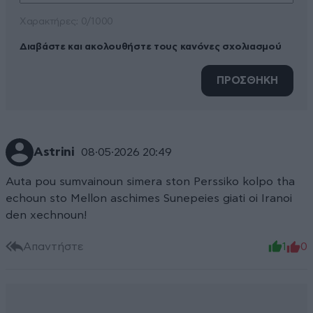
Xαρακτήρες: 0/1000
Διαβάστε και ακολουθήστε τους κανόνες σχολιασμού
ΠΡΟΣΘΗΚΗ
Astrini
08·05·2026 20:49
Auta pou sumvainoun simera ston Perssiko kolpo tha
echoun sto Mellon aschimes Sunepeies giati oi Iranoi
den xechnoun!
Απαντήστε
1
0