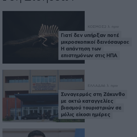
ΚΟΣΜΟΣ
2 λ. πριν
Γιατί δεν υπήρξαν ποτέ
μικροσκοπικοί δεινόσαυροι:
Η απάντηση των
επιστημόνων στις ΗΠΑ
ΕΛΛΑΔΑ
6 λ. πριν
Συναγερμός στη Ζάκυνθο
με οκτώ καταγγελίες
βιασμού τουριστριών σε
μόλις είκοσι ημέρες