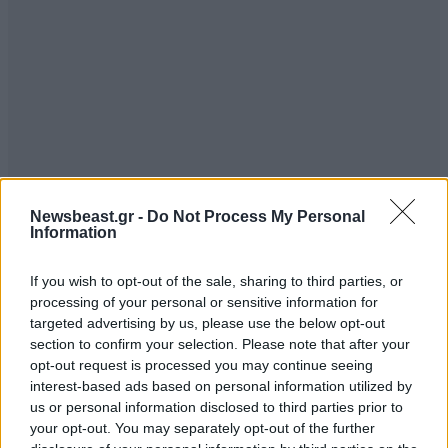
Newsbeast.gr -
Do Not Process My Personal
Information
If you wish to opt-out of the sale, sharing to third parties, or
Stratonoki
08·05·2026 20:02
processing of your personal or sensitive information for
targeted advertising by us, please use the below opt-out
Tossa chrimata edossan gia na vgaloun ton D.Trump!
section to confirm your selection. Please note that after your
opt-out request is processed you may continue seeing
Απαντήστε
0
0
interest-based ads based on personal information utilized by
us or personal information disclosed to third parties prior to
your opt-out. You may separately opt-out of the further