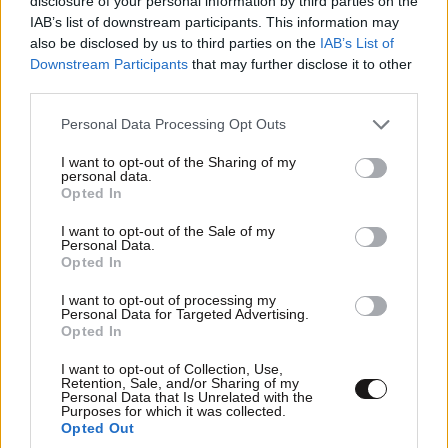
disclosure of your personal information by third parties on the
IAB’s list of downstream participants. This information may
Leandra
08·05·2026 20:00
also be disclosed by us to third parties on the
IAB’s List of
Downstream Participants
that may further disclose it to other
Ma afou vriskonte pisso oi Israilinoi ti Ekexeiria
third parties.
perimenan oi Iranoi?
Please note that this website/app uses one or more Google
Personal Data Processing Opt Outs
services and may gather and store information including but
Απαντήστε
0
0
not limited to your visit or usage behaviour. You may click to
I want to opt-out of the Sharing of my
personal data.
grant or deny consent to Google and its third-party tags to
Opted In
use your data for below specified purposes in below Google
consent section.
I want to opt-out of the Sale of my
TRENDING
Personal Data.
Opted In
I want to opt-out of processing my
Personal Data for Targeted Advertising.
Opted In
I want to opt-out of Collection, Use,
Retention, Sale, and/or Sharing of my
Personal Data that Is Unrelated with the
Purposes for which it was collected.
Opted Out