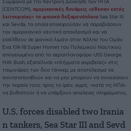
Σύμφωνα με την Κεντρική Διοίκηση των ΗΠΑ
(CENTCOM),
αμερικανικές δυνάμεις «έθεσαν εκτός
λειτουργίας» τα ιρανικά δεξαμενόπλοια
Sea Star III
και Sevda, τα οποία επιχειρούσαν να παραβιάσουν
τον αμερικανικό ναυτικό αποκλεισμό και να
εισέλθουν σε ιρανικό λιμάνι στον Κόλπο του Ομάν.
Ένα F/A-18 Super Hornet του Πολεμικού Ναυτικού,
απογειωμένο από το αεροπλανοφόρο USS George
H.W. Bush, εξαπέλυσε «πλήγματα ακριβείας» στις
τσιμινιέρες των δύο τάνκερ, με αποτέλεσμα να
ακινητοποιηθούν και να μην μπορούν να συνεχίσουν
την πορεία τους προς το Ιράν, χωρίς –κατά τις ΗΠΑ–
να βυθιστούν ή να υπάρξουν απώλειες πληρώματος.
U.S. forces disabled two Irania
n tankers, Sea Star III and Sevd