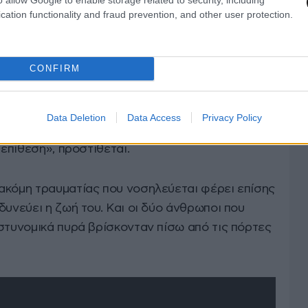
cation functionality and fraud prevention, and other user protection.
CONFIRM
ύλαξη περαιτέρω ιατροδικαστικής εξέτασης, ο
υστυχώς, να προκλήθηκε ως μια τραγική και
Data Deletion
Data Access
Privacy Policy
 δράσης που έπρεπε να λάβουν οι αστυνομικοί
 επίθεση», προστίθεται.
ακόμη τραυματίας που νοσηλεύεται φέρει επίσης
δυνεύει η ζωή του. Και οι δύο άνθρωποι που
στυνομικά πυρά βρίσκονταν πίσω από τις πόρτες