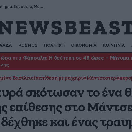
Σωτήρης, Σωτηρία, Ευμορφία, Μορφούλα
ΛΑΔΑ
ΚΟΣΜΟΣ
ΠΟΛΙΤΙΚΗ
ΟΙΚΟΝΟΜΙΑ
ΚΟΙΝΩΝΙΑ
ώρα στα Φάρσαλα: Η δεύτερη σε 48 ώρες – Μήνυμα το
ήνης
μένο Βασίλειο)
#επίθεση με μαχαίρι
#Μάντσεστερ
#πυρο
υρά σκότωσαν το ένα θ
ς επίθεσης στο Μάντσε
δέχθηκε και ένας τραυ