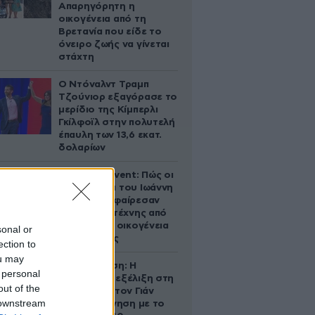
Απαρηγόρητη η
οικογένεια από τη
Βρετανία που είδε το
όνειρο ζωής να γίνεται
στάχτη
Ο Ντόναλντ Τραμπ
Τζούνιορ εξαγόρασε το
μερίδιο της Κίμπερλι
Γκίλφοϊλ στην πολυτελή
έπαυλη των 13,6 εκατ.
δολαρίων
Παλάτι Marivent: Πώς οι
κληρονόμοι του Ιωάννη
Σαριδάκη αφαίρεσαν
1.300 έργα τέχνης από
τη βασιλική οικογένεια
sonal or
της Ισπανίας
ection to
ou may
Αθηνά Ωνάση: Η
 personal
απρόσμενη εξέλιξη στη
out of the
διαμάχη με τον Γιάν
 downstream
Τοπς – Η κίνηση με το