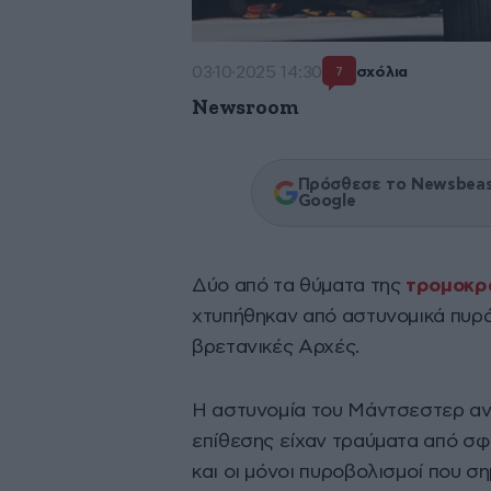
03·10·2025 14:30
σχόλια
7
Newsroom
Πρόσθεσε το Newsbeast
Google
Δύο από τα θύματα της
τρομοκρα
χτυπήθηκαν από αστυνομικά πυρά
βρετανικές Αρχές.
Η αστυνομία του Μάντσεστερ ανα
επίθεσης είχαν τραύματα από σφ
και οι μόνοι πυροβολισμοί που σ