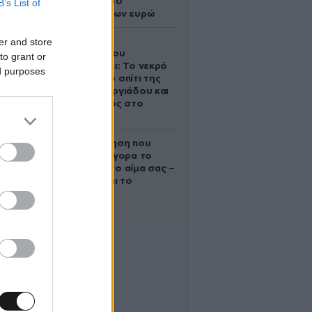
άλογο των 10
B’s List of
εκατομμυρίων ευρώ
er and store
Ο Στράτος
Τζώρτζογλου
to grant or
αποκαλύπτει: Το νεκρό
ed purposes
έμβρυο στο σπίτι της
Μαρίας Γεωργιάδου και
ο εγκλεισμός στο
ψυχιατρείο
Η απλή άσκηση που
μειώνει γρήγορα το
σάκχαρο στο αίμα σας –
Και δεν είναι το
περπάτημα