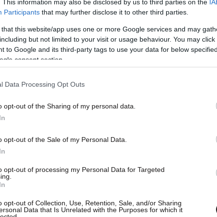
. This information may also be disclosed by us to third parties on the
IA
Participants
that may further disclose it to other third parties.
 that this website/app uses one or more Google services and may gath
including but not limited to your visit or usage behaviour. You may click 
 to Google and its third-party tags to use your data for below specifi
ogle consent section.
l Data Processing Opt Outs
στης, με σφαίρες της
o opt-out of the Sharing of my personal data.
καν δύο από τα θύματα
In
άντ Αλ Σάμι, δεν είχε στην κατοχή του πυροβόλο
o opt-out of the Sale of my Personal Data.
In
μοί που σημειώθηκαν ήταν από τον οπλισμένο
ωση.
to opt-out of processing my Personal Data for Targeted
ing.
In
o opt-out of Collection, Use, Retention, Sale, and/or Sharing
ersonal Data that Is Unrelated with the Purposes for which it
lected.