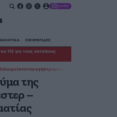
GAMES
ΑΘΛΗΤΙΚΑ
ΕΦΗΜΕΡΙΔΕΣ
υ 112 για τους κατοίκους
βολισμοί
#συναγωγή
#τρομοκρατία
#τρομοκρατική επίθ
ύμα της
στερ –
ματίας