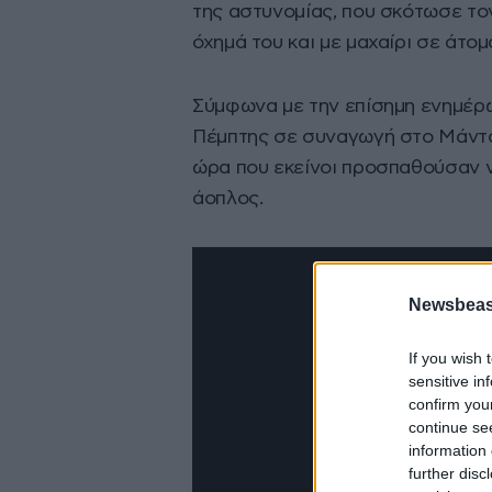
της αστυνομίας, που σκότωσε τ
όχημά του και με μαχαίρι σε άτο
Σύμφωνα με την επίσημη ενημέρω
Πέμπτης σε συναγωγή στο Μάντ
ώρα που εκείνοι προσπαθούσαν ν
άοπλος.
Newsbeast
If you wish 
sensitive in
confirm you
continue se
information 
further disc