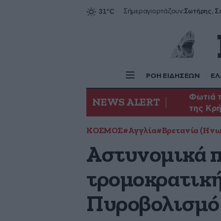
Σήμερα
γιορτάζουν:
ΡΟΗ ΕΙΔΗΣΕΩΝ
ΕΛ
Φωτιά τ
NEWS ALERT
της Κρ
ΚΟΣΜΟΣ
#Αγγλία
#Βρετανία (Ηνω
Αστυνομικά π
τρομοκρατική
Πυροβολισμό 