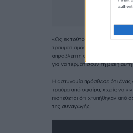
authenti
«Ως εκ τούτου, και υπό την επιφ
τραυματισμός αυτός ενδέχεται, δ
απρόβλεπτη συνέπεια της άμεσης
για να τερματίσουν τη βίαιη αυτή
Η αστυνομία πρόσθεσε ότι ένας 
τραύμα από σφαίρα, χωρίς να κιν
πιστεύεται ότι χτυπήθηκαν από α
της συναγωγής.