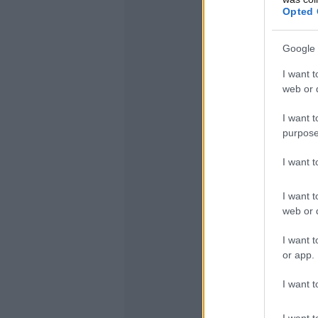
Opted 
Google 
I want t
web or d
I want t
purpose
I want 
I want t
web or d
I want t
or app.
I want t
I want t