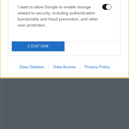
I want to allow Google to enable storage
ΑΘΛΗΤΙΚΑ
07·08·2026 15:45
related to security, including authentication
Η οργή για Γουόκαπ, το μέλλον του Ιωαννίδη
functionality and fraud prevention, and other
και τα χαμόγελα στην ΑΕΚ βλέποντας τους
user protection.
ανταγωνιστές
CONFIRM
Data Deletion
Data Access
Privacy Policy