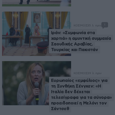
1
ΚΟΣΜΟΣ
35 λ. πριν
Ιράν: «Συμφωνία στα
χαρτιά» η αμυντική συμμαχία
Σαουδικής Αραβίας,
Τουρκίας και Πακιστάν
ΚΟΣΜΟΣ
39 λ. πριν
Ευρωπαίος «εμφύλιος» για
τη Συνθήκη Σένγκεν: «Η
Ιταλία δεν δέχεται
τελεσίγραφα για τα σύνορα»
προειδοποιεί η Μελόνι τον
Σάντσεθ