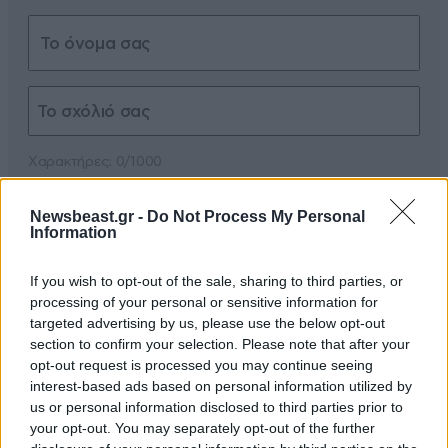
Xαρακτήρες: 0/1000
Διαβάστε και ακολουθήστε τους κανόνες σχολιασμού
Newsbeast.gr -
Do Not Process My Personal
Information
ΠΡΟΣΘΗΚΗ
If you wish to opt-out of the sale, sharing to third parties, or
processing of your personal or sensitive information for
targeted advertising by us, please use the below opt-out
section to confirm your selection. Please note that after your
Αυτό ακριβώς
24·04·2025 22:42
opt-out request is processed you may continue seeing
interest-based ads based on personal information utilized by
Μαχαιρώθηκε ο νοσταλγός της χούντας από νοσταλγό
us or personal information disclosed to third parties prior to
της δημοκρατίας; Περίεργα πραματα.
your opt-out. You may separately opt-out of the further