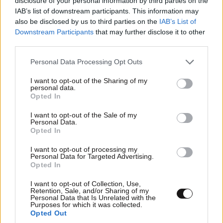
disclosure of your personal information by third parties on the
Απαντήστε
0
0
IAB’s list of downstream participants. This information may
also be disclosed by us to third parties on the
IAB’s List of
Downstream Participants
that may further disclose it to other
third parties.
Please note that this website/app uses one or more Google
Personal Data Processing Opt Outs
services and may gather and store information including but
not limited to your visit or usage behaviour. You may click to
I want to opt-out of the Sharing of my
personal data.
grant or deny consent to Google and its third-party tags to
Opted In
use your data for below specified purposes in below Google
consent section.
I want to opt-out of the Sale of my
Personal Data.
Opted In
I want to opt-out of processing my
Personal Data for Targeted Advertising.
Opted In
I want to opt-out of Collection, Use,
Retention, Sale, and/or Sharing of my
Personal Data that Is Unrelated with the
Truth is out there
24·04·2025 22:39
Purposes for which it was collected.
Opted Out
Σχεδόν τα βάψαμε μαύρα.