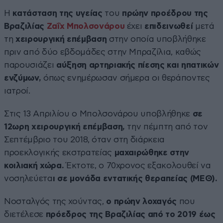
Η
κατάσταση της υγείας
του
πρώην προέδρου της
Βραζιλίας
Ζαΐχ Μπολσονάρου
έχει
επιδεινωθεί
μετά
τη
χειρουργική επέμβαση
στην οποία υποβλήθηκε
πριν από δύο εβδομάδες στην Μπραζίλια, καθώς
παρουσιάζει
αύξηση αρτηριακής πίεσης και ηπατικών
ενζύμων,
όπως ενημέρωσαν σήμερα οι θεράποντες
ιατροί.
Στις 13 Απριλίου ο Μπολσονάρου υποβλήθηκε
σε
12ωρη χειρουργική επέμβαση,
την πέμπτη από τον
Σεπτέμβριο του 2018, όταν στη διάρκεια
προεκλογικής εκστρατείας
μαχαιρώθηκε στην
κοιλιακή χώρα.
Έκτοτε, ο 70χρονος εξακολουθεί να
νοσηλεύετα
ι σε μονάδα εντατικής θεραπείας (ΜΕΘ).
Νοσταλγός της χούντας,
ο πρώην λοχαγός
που
διετέλεσε
πρόεδρος της Βραζιλίας από το 2019 έως