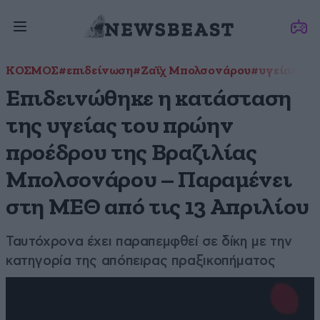
ΚΟΣΜΟΣ
#επιδείνωση
#Ζαΐχ Μπολσονάρου
#υγεία
#χει
Επιδεινώθηκε η κατάσταση
της υγείας του πρώην
προέδρου της Βραζιλίας
Μπολσονάρου – Παραμένει
στη ΜΕΘ από τις 13 Απριλίου
Ταυτόχρονα έχει παραπεμφθεί σε δίκη με την
κατηγορία της απόπειρας πραξικοπήματος