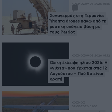
ΚΟΣΜΟΣ
09·08·2026 01:16
1
Συναγερμός στη Γερμανία:
Ύποπτα drones πάνω από τη
μυστική υπόγεια βάση με
τους Patriot
ΚΟΣΜΟΣ
09·08·2026 01:12
Ολική έκλειψη ηλίου 2026: Η
«νύχτα» που έρχεται στις 12
Αυγούστου – Πού θα είναι
ορατή
ΚΟΣΜΟΣ
09·08·2026 01:00