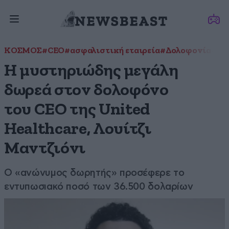
ΚΟΣΜΟΣ
#CEO
#ασφαλιστική εταιρεία
#Δολοφονία
#Λο
Η μυστηριώδης μεγάλη
δωρεά στον δολοφόνο
του CEO της United
Healthcare, Λουίτζι
Μαντζιόνι
Ο «ανώνυμος δωρητής» προσέφερε το
εντυπωσιακό ποσό των 36.500 δολαρίων