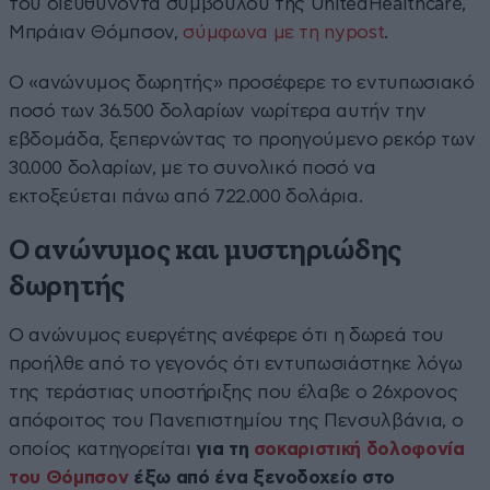
του διευθύνοντα συμβούλου της UnitedHealthcare,
Μπράιαν Θόμπσον,
σύμφωνα με τη nypost
.
Ο «ανώνυμος δωρητής» προσέφερε το εντυπωσιακό
ποσό των 36.500 δολαρίων νωρίτερα αυτήν την
εβδομάδα, ξεπερνώντας το προηγούμενο ρεκόρ των
30.000 δολαρίων, με το συνολικό ποσό να
εκτοξεύεται πάνω από 722.000 δολάρια.
Ο ανώνυμος και μυστηριώδης
δωρητής
Ο ανώνυμος ευεργέτης ανέφερε ότι η δωρεά του
προήλθε από το γεγονός ότι εντυπωσιάστηκε λόγω
της τεράστιας υποστήριξης που έλαβε ο 26χρονος
απόφοιτος του Πανεπιστημίου της Πενσυλβάνια, ο
οποίος κατηγορείται
για τη
σοκαριστική δολοφονία
του Θόμπσον
έξω από ένα ξενοδοχείο στο