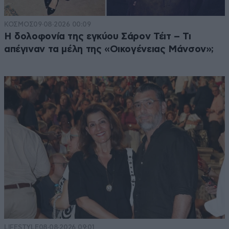
ΚΟΣΜΟΣ
09·08·2026 00:09
Η δολοφονία της εγκύου Σάρον Τέιτ – Τι
απέγιναν τα μέλη της «Οικογένειας Μάνσον»;
LIFESTYLE
08·08·2026 09:01