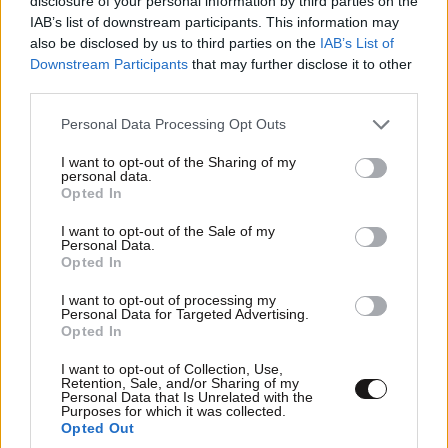
disclosure of your personal information by third parties on the
IAB’s list of downstream participants. This information may
Xαρακτήρες: 0/1000
also be disclosed by us to third parties on the
IAB’s List of
Διαβάστε και ακολουθήστε τους κανόνες σχολιασμού
Downstream Participants
that may further disclose it to other
third parties.
ΠΡΟΣΘΗΚΗ
Please note that this website/app uses one or more Google
Personal Data Processing Opt Outs
services and may gather and store information including but
not limited to your visit or usage behaviour. You may click to
I want to opt-out of the Sharing of my
personal data.
grant or deny consent to Google and its third-party tags to
Opted In
use your data for below specified purposes in below Google
Ο πιο γλυκος
15·03·2025 15:20
consent section.
I want to opt-out of the Sale of my
Personal Data.
Δολοφόνος.. μακάρι να τον αφήσουν ελεύθερο και να
Opted In
φτιαξουν τα απάνθρωπα συστήματά τους.. απο οπου
I want to opt-out of processing my
και να το πιασεις, ολες οι αμερικανικες υπηρεσίες
Personal Data for Targeted Advertising.
κρατικες και μη.. βρωμαει σαπιλα απο χιλιόμετρα..
Opted In
απληστια δολιοφθορά χειραγώγηση.. αντε και στα
I want to opt-out of Collection, Use,
δικα μας 🤣
Retention, Sale, and/or Sharing of my
Personal Data that Is Unrelated with the
Purposes for which it was collected.
Απαντήστε
0
0
Opted Out