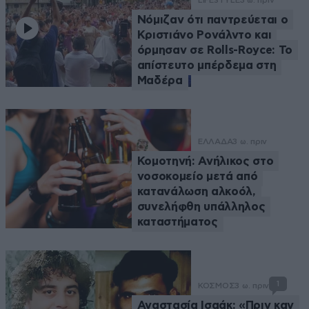
LIFESTYLE
3 ω. πριν
Νόμιζαν ότι παντρεύεται ο
Κριστιάνο Ρονάλντο και
όρμησαν σε Rolls-Royce: Το
απίστευτο μπέρδεμα στη
Μαδέρα
ΕΛΛΑΔΑ
3 ω. πριν
Κομοτηνή: Ανήλικος στο
νοσοκομείο μετά από
κατανάλωση αλκοόλ,
συνελήφθη υπάλληλος
καταστήματος
1
ΚΟΣΜΟΣ
3 ω. πριν
Αναστασία Ισαάκ: «Πριν καν