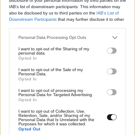
disclosure of your personal information by third parties on the
IAB’s list of downstream participants. This information may
also be disclosed by us to third parties on the
IAB’s List of
Ο απόλυτος σύμμαχος στην
Downstream Participants
that may further disclose it to other
αποτοξίνωση & την ορμονική
third parties.
ισορροπία
Please note that this website/app uses one or more Google
Personal Data Processing Opt Outs
services and may gather and store information including but
not limited to your visit or usage behaviour. You may click to
I want to opt-out of the Sharing of my
personal data.
grant or deny consent to Google and its third-party tags to
Opted In
use your data for below specified purposes in below Google
consent section.
I want to opt-out of the Sale of my
Πες μου πότε γεννήθηκες και
Personal Data.
Opted In
θα σου πω ποιες εμπειρίες θα
σου έκανα δώρο!
I want to opt-out of processing my
Personal Data for Targeted Advertising.
Opted In
I want to opt-out of Collection, Use,
Retention, Sale, and/or Sharing of my
Personal Data that Is Unrelated with the
Purposes for which it was collected.
40 ημέρες, 33 δράσεις, 4.000+
Opted Out
συμμετοχές