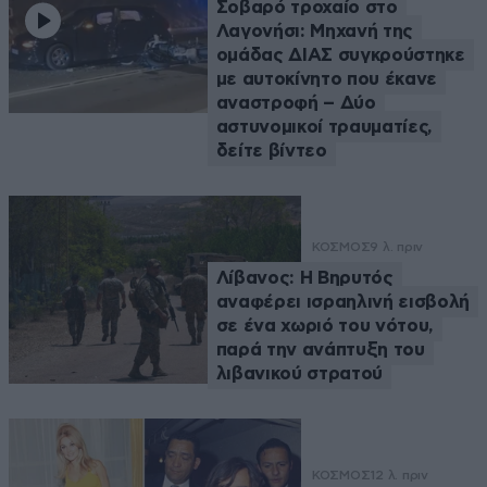
Σοβαρό τροχαίο στο
Λαγονήσι: Μηχανή της
ομάδας ΔΙΑΣ συγκρούστηκε
με αυτοκίνητο που έκανε
αναστροφή – Δύο
αστυνομικοί τραυματίες,
δείτε βίντεο
ΚΟΣΜΟΣ
9 λ. πριν
Λίβανος: Η Βηρυτός
αναφέρει ισραηλινή εισβολή
σε ένα χωριό του νότου,
παρά την ανάπτυξη του
λιβανικού στρατού
ΚΟΣΜΟΣ
12 λ. πριν