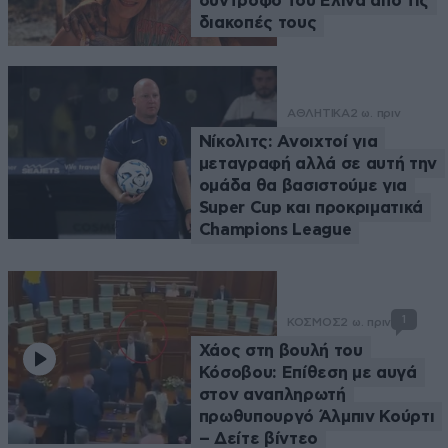
σύντροφό του Ελίνα από τις
διακοπές τους
ΑΘΛΗΤΙΚΑ
2 ω. πριν
Νίκολιτς: Ανοιχτοί για
μεταγραφή αλλά σε αυτή την
ομάδα θα βασιστούμε για
Super Cup και προκριματικά
Champions League
1
ΚΟΣΜΟΣ
2 ω. πριν
Χάος στη βουλή του
Κόσοβου: Επίθεση με αυγά
στον αναπληρωτή
πρωθυπουργό Άλμπιν Κούρτι
– Δείτε βίντεο