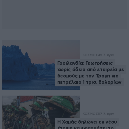
ΚΟΣΜΟΣ
45 λ. πριν
Γροιλανδία: Γεωτρήσεις
χωρίς άδεια από εταιρεία με
δεσμούς με τον Τραμπ για
πετρέλαιο 1 τρισ. δολαρίων
ΚΟΣΜΟΣ
57 λ. πριν
Η Χαμάς δηλώνει εκ νέου
έτοιμη να εφαρμόσει το