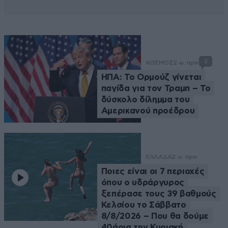
2
ΚΟΣΜΟΣ
2 ω. πριν
ΗΠΑ: Το Ορμούζ γίνεται
παγίδα για τον Τραμπ – Το
δύσκολο δίλημμα του
Αμερικανού προέδρου
ΕΛΛΑΔΑ
2 ω. πριν
Ποιες είναι οι 7 περιοχές
όπου ο υδράργυρος
ξεπέρασε τους 39 βαθμούς
Κελσίου το Σάββατο
8/8/2026 – Που θα δούμε
40άρια την Κυριακή