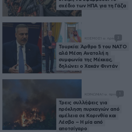
σχέδιο των ΗΠΑ για τη Γάζα
2
ΚΟΣΜΟΣ
1 ω. πριν
Τουρκία: Άρθρο 5 του ΝΑΤΟ
αλά Μέση Ανατολή η
συμφωνία της Μέκκας,
δηλώνει ο Χακάν Φιντάν
1
ΚΟΙΝΩΝΙΑ
1 ω. πριν
Τρεις συλλήψεις για
πρόκληση πυρκαγιών από
αμέλεια σε Κορινθία και
Λέσβο – Η μία από
αποτσίγαρο