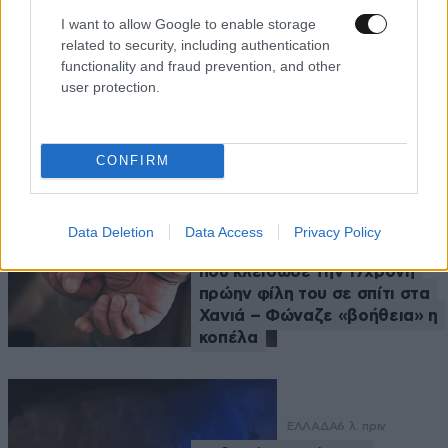
I want to allow Google to enable storage
related to security, including authentication
functionality and fraud prevention, and other
user protection.
Ροή Ειδήσεων
CONFIRM
ΚΟΙΝΩΝΙΑ
3 λ. πριν
Data Deletion
Data Access
Privacy Policy
Χειροπέδες σε 24χρονο
που κλείδωσε την 17χρονη
πρώην φίλη του σε σπίτι στα
Χανιά – Φώναζε «βοήθεια» η
κοπέλα
ΕΛΛΑΔΑ
6 λ. πριν