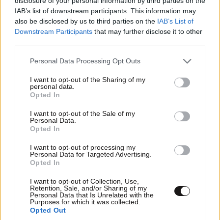
disclosure of your personal information by third parties on the
IAB’s list of downstream participants. This information may
also be disclosed by us to third parties on the
IAB’s List of
Downstream Participants
that may further disclose it to other
third parties.
Please note that this website/app uses one or more Google
Personal Data Processing Opt Outs
services and may gather and store information including but
not limited to your visit or usage behaviour. You may click to
I want to opt-out of the Sharing of my
personal data.
grant or deny consent to Google and its third-party tags to
Opted In
use your data for below specified purposes in below Google
ΣΧΌΛΙΑ ΑΝΑΓΝΩΣΤΏΝ
14
consent section.
I want to opt-out of the Sale of my
Personal Data.
Opted In
I want to opt-out of processing my
Personal Data for Targeted Advertising.
Opted In
I want to opt-out of Collection, Use,
ΠΡΟΣΘΕΣΤΕ ΤΟ ΣΧΟΛΙΟ ΣΑΣ
Retention, Sale, and/or Sharing of my
Personal Data that Is Unrelated with the
Purposes for which it was collected.
Opted Out