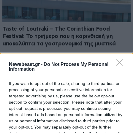
Taste of Loutraki – The Corinthian Food
Festival: Το τριήμερο που η κορινθιακή γη
αποκαλύπτει τα γαστρονομικά της μυστικά
Newsbeast.gr -
Do Not Process My Personal
Information
Ακολουθήστε το
NEWSBEAST
στο
Google News
If you wish to opt-out of the sale, sharing to third parties, or
και μάθετε πρώτοι όλες τις ειδήσεις
processing of your personal or sensitive information for
targeted advertising by us, please use the below opt-out
section to confirm your selection. Please note that after your
opt-out request is processed you may continue seeing
interest-based ads based on personal information utilized by
us or personal information disclosed to third parties prior to
your opt-out. You may separately opt-out of the further