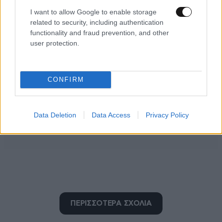
Απαντήστε
0
0
I want to allow Google to enable storage
related to security, including authentication
functionality and fraud prevention, and other
user protection.
CONFIRM
Data Deletion
Data Access
Privacy Policy
Εεεεεετσι
ΠΕΡΙΣΣΟΤΕΡΑ ΣΧΟΛΙΑ
02·08·2020 03:06