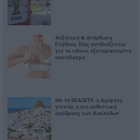
Αυξητική & Ανόρθωση
Στήθους: Πώς συνδυάζονται
για το τέλειο, εξατομικευμένο
αποτέλεσμα
Με τη SEAJETS, η Αμοργός
γίνεται η πιο αυθεντική
απόδραση των Κυκλάδων