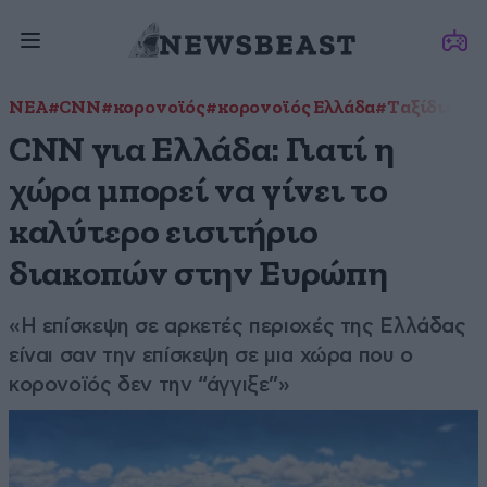
ΝΕΑ
#CNN
#κορονοϊός
#κορονοϊός Ελλάδα
#Ταξίδι
#του
CNN για Ελλάδα: Γιατί η
χώρα μπορεί να γίνει το
καλύτερο εισιτήριο
διακοπών στην Ευρώπη
«Η επίσκεψη σε αρκετές περιοχές της Ελλάδας
είναι σαν την επίσκεψη σε μια χώρα που ο
κορονοϊός δεν την “άγγιξε”»