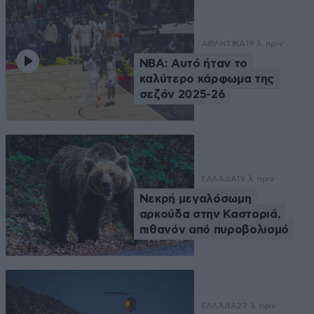
ΑΘΛΗΤΙΚΑ
19 λ. πριν
NBA: Αυτό ήταν το
καλύτερο κάρφωμα της
σεζόν 2025-26
ΕΛΛΑΔΑ
19 λ. πριν
Νεκρή μεγαλόσωμη
αρκούδα στην Καστοριά,
πιθανόν από πυροβολισμό
ΕΛΛΑΔΑ
27 λ. πριν