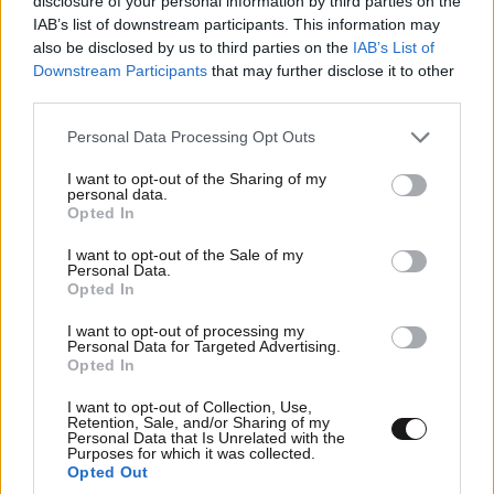
disclosure of your personal information by third parties on the
TRENDING
IAB’s list of downstream participants. This information may
also be disclosed by us to third parties on the
IAB’s List of
Downstream Participants
that may further disclose it to other
third parties.
Please note that this website/app uses one or more Google
Personal Data Processing Opt Outs
services and may gather and store information including but
not limited to your visit or usage behaviour. You may click to
I want to opt-out of the Sharing of my
personal data.
grant or deny consent to Google and its third-party tags to
Opted In
use your data for below specified purposes in below Google
consent section.
I want to opt-out of the Sale of my
Personal Data.
Opted In
I want to opt-out of processing my
Personal Data for Targeted Advertising.
Opted In
ΟΙΚΟΝΟΜΙΑ
08·08·2026 13:03
I want to opt-out of Collection, Use,
Ποιοι φορολογούμενοι θα λάβουν email ή
Retention, Sale, and/or Sharing of my
Personal Data that Is Unrelated with the
τηλεφώνημα από την ΑΑΔΕ για φορολογικές
Purposes for which it was collected.
εκκρεμότητες
Opted Out