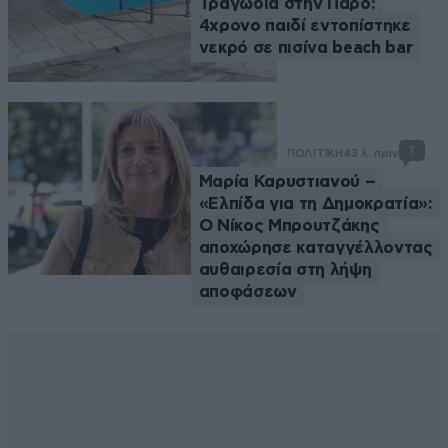
Τραγωδία στην Πάρο:
4χρονο παιδί εντοπίστηκε
νεκρό σε πισίνα beach bar
7
ΠΟΛΙΤΙΚΗ
43 λ. πριν
Μαρία Καρυστιανού –
«Ελπίδα για τη Δημοκρατία»:
Ο Νίκος Μπρουτζάκης
αποχώρησε καταγγέλλοντας
αυθαιρεσία στη λήψη
αποφάσεων