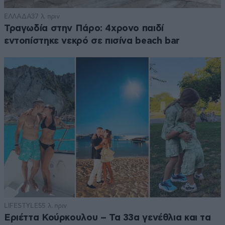
ΕΛΛΑΔΑ
37 λ. πριν
Τραγωδία στην Πάρο: 4χρονο παιδί
εντοπίστηκε νεκρό σε πισίνα beach bar
LIFESTYLE
55 λ. πριν
Εριέττα Κούρκουλου – Τα 33α γενέθλια και τα