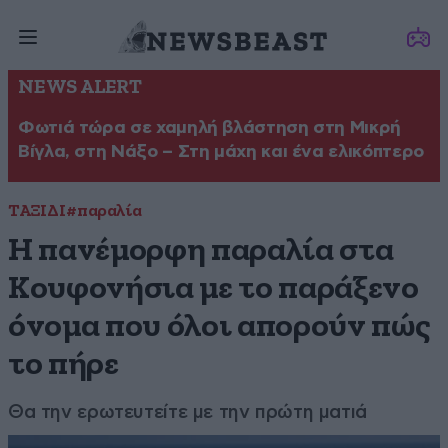
NEWS ALERT
Φωτιά τώρα σε χαμηλή βλάστηση στη Μικρή
Βίγλα, στη Νάξο – Στη μάχη και ένα ελικόπτερο
ΤΑΞΙΔΙ
#παραλία
Η πανέμορφη παραλία στα
Κουφονήσια με το παράξενο
όνομα που όλοι απορούν πώς
το πήρε
Θα την ερωτευτείτε με την πρώτη ματιά