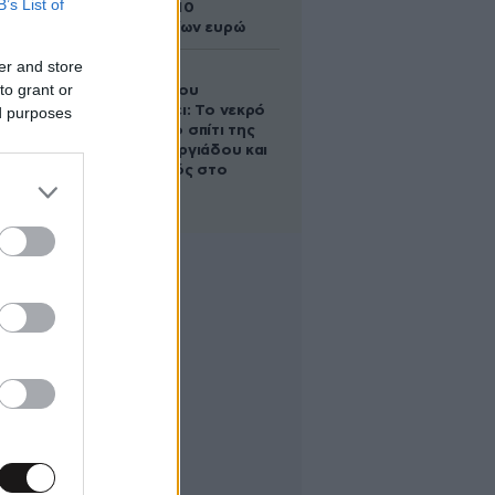
B’s List of
άλογο των 10
εκατομμυρίων ευρώ
er and store
Ο Στράτος
to grant or
Τζώρτζογλου
αποκαλύπτει: Το νεκρό
ed purposes
έμβρυο στο σπίτι της
Μαρίας Γεωργιάδου και
ο εγκλεισμός στο
ψυχιατρείο