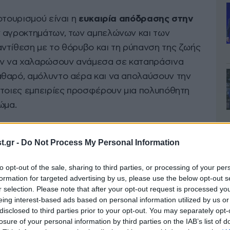
οτουρισμού είναι η
ευκαιρία απόδρασης στην
ν αγροκτημάτων, των αμπελώνων και των
ντίθεση με το θόρυβο και τη ρύπανση της ζωής
ούν να χαλαρώσουν ανάμεσα σε καταπράσινα
θαρό, αμόλυντο αέρα και να απολαύσουν την
έτοιες εμπειρίες προσφέρουν μια πολυπόθητη
ώμα.
.gr -
Do Not Process My Personal Information
to opt-out of the sale, sharing to third parties, or processing of your per
formation for targeted advertising by us, please use the below opt-out s
r selection. Please note that after your opt-out request is processed y
eing interest-based ads based on personal information utilized by us or
disclosed to third parties prior to your opt-out. You may separately opt-
losure of your personal information by third parties on the IAB’s list of