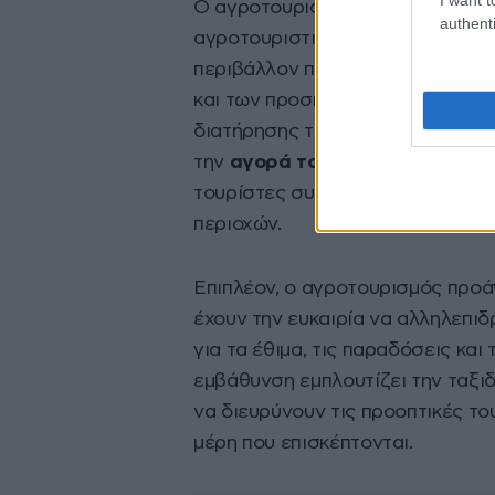
Ο αγροτουρισμός προωθεί επίση
authenti
αγροτουριστικοί προορισμοί δίνο
περιβάλλον πρακτικές, συμπερι
και των προσπαθειών διατήρησης
διατήρησης του περιβάλλοντος κ
την
αγορά τοπικών προϊόντων κ
τουρίστες συμβάλλουν άμεσα στ
περιοχών.
Επιπλέον, ο αγροτουρισμός προά
έχουν την ευκαιρία να αλληλεπι
για τα έθιμα, τις παραδόσεις και
εμβάθυνση εμπλουτίζει την ταξιδ
να διευρύνουν τις προοπτικές το
μέρη που επισκέπτονται.