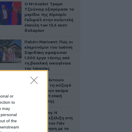
Ο Ντόναλντ Τραμπ
Τζούνιορ εξαγόρασε το
μερίδιο της Κίμπερλι
Γκίλφοϊλ στην πολυτελή
έπαυλη των 13,6 εκατ.
δολαρίων
Παλάτι Marivent: Πώς οι
κληρονόμοι του Ιωάννη
Σαριδάκη αφαίρεσαν
1.300 έργα τέχνης από
τη βασιλική οικογένεια
της Ισπανίας
Ο Άλεκ Μπάλντουιν
ζήτησε από τη σύζυγό
του να κάνουν ακόμα
sonal or
ένα παιδί – Η επική
αντίδρασή της
ection to
ou may
Αθηνά Ωνάση: Η
 personal
απρόσμενη εξέλιξη στη
out of the
διαμάχη με τον Γιάν
 downstream
Τοπς – Η κίνηση με το