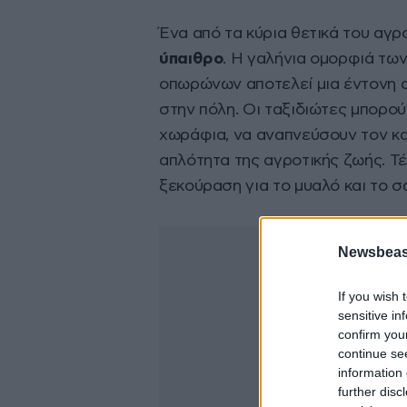
Ένα από τα κύρια θετικά του αγρ
ύπαιθρο
. Η γαλήνια ομορφιά τω
οπωρώνων αποτελεί μια έντονη α
στην πόλη. Οι ταξιδιώτες μπορ
χωράφια, να αναπνεύσουν τον κα
απλότητα της αγροτικής ζωής. Τ
ξεκούραση για το μυαλό και το σ
Newsbeast
If you wish 
sensitive in
confirm you
continue se
information 
further disc