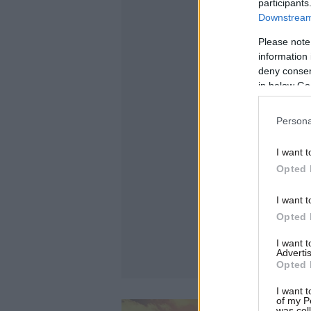
participants
Downstream 
Please note
information 
deny consent
in below Go
Persona
I want t
Opted 
I want t
Opted 
I want 
Advertis
Opted 
I want t
of my P
was col