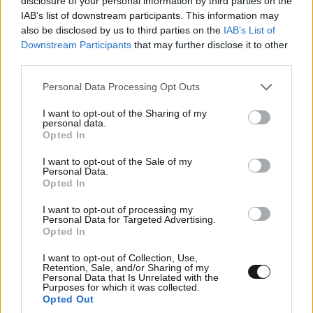
disclosure of your personal information by third parties on the
IAB’s list of downstream participants. This information may
also be disclosed by us to third parties on the
IAB’s List of
Downstream Participants
that may further disclose it to other
third parties.
TRENDING
Please note that this website/app uses one or more Google
Personal Data Processing Opt Outs
services and may gather and store information including but
not limited to your visit or usage behaviour. You may click to
I want to opt-out of the Sharing of my
personal data.
grant or deny consent to Google and its third-party tags to
Opted In
use your data for below specified purposes in below Google
consent section.
I want to opt-out of the Sale of my
Personal Data.
Opted In
I want to opt-out of processing my
Personal Data for Targeted Advertising.
Opted In
I want to opt-out of Collection, Use,
Retention, Sale, and/or Sharing of my
Personal Data that Is Unrelated with the
Purposes for which it was collected.
Opted Out
LIFESTYLE
06·08·2026 12:46