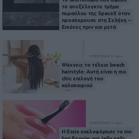
το ανεξέλεγκτο τμήμα
πυραύλου της SpaceX όταν
προσέκρουσε στη Σελήνη –
Εικόνες πριν και μετά
ΟΜΟΡΦΙΑ
8 λ. πριν
Ψάχνεις το τέλειο beach
hairstyle; Αυτή είναι η πιο
chic επιλογή του
καλοκαιριού
ΟΜΟΡΦΙΑ
8 λ. πριν
Η Essie κυκλοφόρησε το πιο
hot βερνίκι για Jelly nails