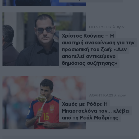
LIFESTYLE
17 λ. πριν
Χρίστος Κούγιας – Η
αυστηρή ανακοίνωση για την
προσωπική του ζωή: «Δεν
αποτελεί αντικείμενο
δημόσιας συζήτησης»
ΑΘΛΗΤΙΚΑ
23 λ. πριν
Χαμός με Ρόδρι: Η
Μπαρτσελόνα τον… κλέβει
από τη Ρεάλ Μαδρίτης