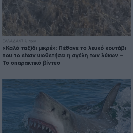
ΕΛΛΑΔΑ
47 λ. πριν
«Καλό ταξίδι μικρέ»: Πέθανε το λευκό κουτάβι
που το είχαν υιοθετήσει η αγέλη των λύκων –
Το σπαρακτικό βίντεο