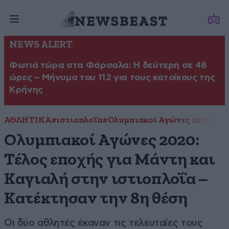
NEWS ALERT
Φωτιά τώρα στα Φάρσαλα: Η δεύτερη σε 48
ώρες – Μήνυμα του 112 για τους κατοίκους της
Κρήνης
ΑΘΛΗΤΙΚΑ
#ιστιοπλοΐα
#Ολυμπιακοί Αγώνες 2020
Ολυμπιακοί Αγώνες 2020:
Τέλος εποχής για Μάντη και
Καγιαλή στην ιστιοπλοΐα –
Κατέκτησαν την 8η θέση
Οι δύο αθλητές έκαναν τις τελευταίες τους