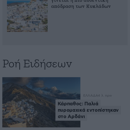
γίνεται η πιο αυθεντική
απόδραση των Κυκλάδων
Ροή Ειδήσεων
ΕΛΛΑΔΑ
4 λ. πριν
Κάρπαθος: Παλιά
πυρομαχικά εντοπίστηκαν
στο Αρδάνι