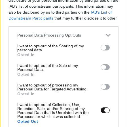
disclosure of your personal information by third parties on the
IAB’s list of downstream participants. This information may
also be disclosed by us to third parties on the
IAB’s List of
Downstream Participants
that may further disclose it to other
third parties.
Please note that this website/app uses one or more Google
Personal Data Processing Opt Outs
LIFESTYLE
08·08·2026 19:12
services and may gather and store information including but
Εριέττα Κούρκουλου – Τα 33α γενέθλια και τα
not limited to your visit or usage behaviour. You may click to
I want to opt-out of the Sharing of my
personal data.
φιλιά με τον Βύρωνα Βασιλειάδη: «Καμία στιγμή
grant or deny consent to Google and its third-party tags to
Opted In
ευτυχίας δεδομένη»
use your data for below specified purposes in below Google
consent section.
I want to opt-out of the Sale of my
Personal Data.
Opted In
I want to opt-out of processing my
Personal Data for Targeted Advertising.
Opted In
I want to opt-out of Collection, Use,
Retention, Sale, and/or Sharing of my
Personal Data that Is Unrelated with the
Purposes for which it was collected.
Opted Out