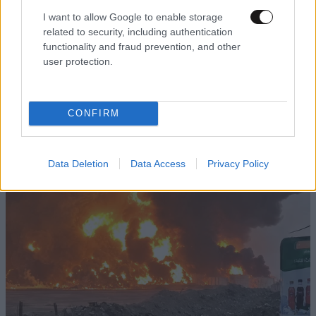
I want to allow Google to enable storage
related to security, including authentication
ΕΛΛΑΔΑ
23 λ. πριν
functionality and fraud prevention, and other
Προσωπικό πάρκινγκ στο Σαρακήνικο:
user protection.
Ελικόπτερο προσγειώθηκε στα διάσημα βράχια
της Μήλου – Ο ιδιοκτήτης κατέβηκε για μπάνιο
CONFIRM
Data Deletion
Data Access
Privacy Policy