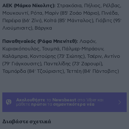
ΑΕΚ (Μάρκο Νίκολιτς):
Στρακόσια, Πήλιος, Ρέλβας,
Μουκουντί, Ρότα, Μαρίν (85′ Ζοάο Μάριο), Πινέδα,
Περέιρα (66′ Ζίνι), Κοϊτά (85′ Μάνταλος), Γιόβιτς (95′
Λιούμπισιτς), Βάργκα
Παναθηναϊκός (Ράφα Μπενίτεθ):
Λαφόν,
Κυριακόπουλος, Τουμπά, Πάλμερ-Μπράουν,
Καλάμπρια, Κοντούρης (73′ Σιώπης), Τσέριν, Αντίνο
(79′ Γιάγκουσιτς), Παντελίδης (73′ Ζαρουρί),
Ταμπόρδα (84′ Τζούρισιτς), Τεττέη (84′ Πάντοβιτς)
Ακολουθήστε
το
Newsbeast
στο Viber και
μάθετε
πρώτοι
τα
σημαντικότερα νέα
Διαβάστε σχετικά