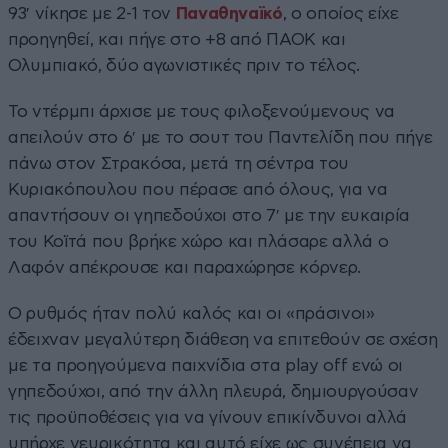
93′ νίκησε με 2-1 τον
Παναθηναϊκό
, ο οποίος είχε
προηγηθεί, και πήγε στο +8 από ΠΑΟΚ και
Ολυμπιακό, δύο αγωνιστικές πριν το τέλος.
Το ντέρμπι άρχισε με τους φιλοξενούμενους να
απειλούν στο 6′ με το σουτ του Παντελίδη που πήγε
πάνω στον Στρακόσα, μετά τη σέντρα του
Κυριακόπουλου που πέρασε από όλους, για να
απαντήσουν οι γηπεδούχοι στο 7′ με την ευκαιρία
του Κοϊτά που βρήκε χώρο και πλάσαρε αλλά ο
Λαφόν απέκρουσε και παραχώρησε κόρνερ.
Ο ρυθμός ήταν πολύ καλός και οι «πράσινοι»
έδειχναν μεγαλύτερη διάθεση να επιτεθούν σε σχέση
με τα προηγούμενα παιχνίδια στα play off ενώ οι
γηπεδούχοι, από την άλλη πλευρά, δημιουργούσαν
τις προϋποθέσεις για να γίνουν επικίνδυνοι αλλά
υπήρχε νευρικότητα και αυτό είχε ως συνέπεια να