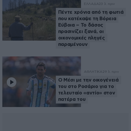
ΕΛΛΑΔΑ
23 λ. πριν
Πέντε χρόνια από τη φωτιά
που κατέκαψε τη Βόρεια
Εύβοια – Το δάσος
πρασινίζει ξανά, οι
οικονομικές πληγές
παραμένουν
ΑΘΛΗΤΙΚΑ
29 λ. πριν
Ο Μέσι με την οικογένειά
του στο Ροσάριο για το
τελευταίο «αντίο» στον
πατέρα του