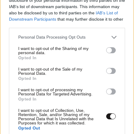
disclosure of your personal information by third parties on the
IAB’s list of downstream participants. This information may
also be disclosed by us to third parties on the
IAB’s List of
Downstream Participants
that may further disclose it to other
third parties.
Please note that this website/app uses one or more Google
Personal Data Processing Opt Outs
services and may gather and store information including but
not limited to your visit or usage behaviour. You may click to
I want to opt-out of the Sharing of my
personal data.
grant or deny consent to Google and its third-party tags to
Opted In
use your data for below specified purposes in below Google
consent section.
I want to opt-out of the Sale of my
Personal Data.
Opted In
Ρίβερ Πλέιτ: Ντεμπούτο για τον Ορτέγκα με
I want to opt-out of processing my
Personal Data for Targeted Advertising.
ήττα
Opted In
I want to opt-out of Collection, Use,
Retention, Sale, and/or Sharing of my
Personal Data that Is Unrelated with the
Purposes for which it was collected.
Opted Out
Ακολουθήστε το
NEWSBEAST
στο
Google News