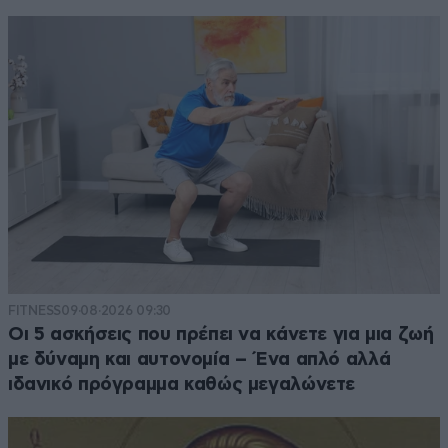
Συμμαχία Παο-Αεκ.
11·05·2026 17:23
Ποιον κοροϊδεύεις ρε υποκριτικό αεκάκι;
Απαντήστε
0
0
FITNESS
09·08·2026 09:30
Οι 5 ασκήσεις που πρέπει να κάνετε για μια ζωή
με δύναμη και αυτονομία – Ένα απλό αλλά
ιδανικό πρόγραμμα καθώς μεγαλώνετε