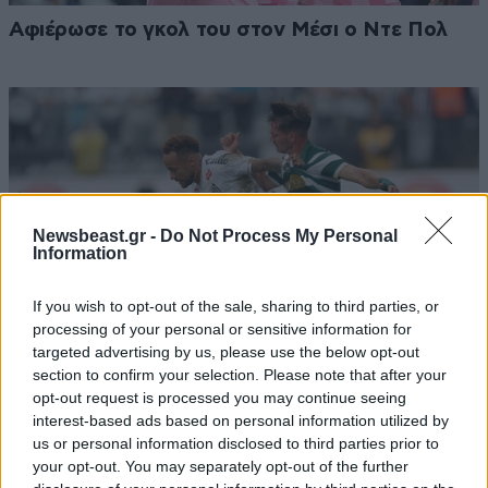
Αφιέρωσε το γκολ του στον Μέσι ο Ντε Πολ
Newsbeast.gr -
Do Not Process My Personal
Information
If you wish to opt-out of the sale, sharing to third parties, or
processing of your personal or sensitive information for
targeted advertising by us, please use the below opt-out
section to confirm your selection. Please note that after your
opt-out request is processed you may continue seeing
Βραζιλία: Σκόραρε, έπεσε στην καταπακτή
interest-based ads based on personal information utilized by
τραυματίστηκε και το γκολ…ακυρώθηκε
us or personal information disclosed to third parties prior to
your opt-out. You may separately opt-out of the further