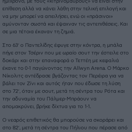
ημίχρονο, με τους «κιτρινόμαυρους» να είναι στην
επίθεση αλλά να κάνει λάθη στην τελική επιλογή και
να μην μπορεί να απειλήσει, ενώ οι «πράσινοι»
αμύνονταν σωστά και έψαχναν τις αντεπιθέσεις. Και
σε μια τέτοια έκαναν τη ζημιά.
Στο 63′ ο Παντελίδης έφυγε στην κόντρα, η μπάλα
πήγε στον Τσέριν που με ωραίο σουτ την έστειλε στο
δοκάρι και στην επαναφορά ο Τεττέη με κεφαλιά
έκανε το 0-1 παγώνοντας την Allwyn Arena. Ο Μάρκο
Νίκολιτς αντέδρασε βγάζοντας τον Περέιρα για να
βάλει τον Ζίνι και αυτός ήταν που έδωσε τη λύση
στο 72′, όταν με σουτ, μετά τη σέντρα του Ρότα και
την αδυναμία του Πάλμερ-Μπράουν να
απομακρύνει, βρήκε δίχτυα για το 1-1.
Ο νεαρός επιθετικός θα μπορούσε να σκοράρει και
στο 82′, μετά τη σέντρα του Πήλιου που πέρασε από