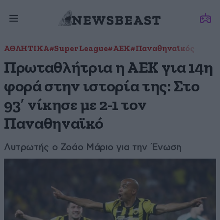
ΑΘΛΗΤΙΚΑ
#Super League
#ΑΕΚ
#Παναθηναϊκός
Πρωταθλήτρια η ΑΕΚ για 14η
φορά στην ιστορία της: Στο
93′ νίκησε με 2-1 τον
Παναθηναϊκό
Λυτρωτής ο Ζοάο Μάριο για την Ένωση