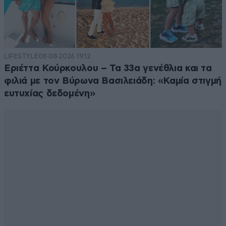
Αστέρας Τρίπολης
11·05·2026 14:27
Μπράβο ρε ΑΕΚ .
LIFESTYLE
08·08·2026 19:12
Απαντήστε
0
0
Εριέττα Κούρκουλου – Τα 33α γενέθλια και τα
φιλιά με τον Βύρωνα Βασιλειάδη: «Καμία στιγμή
ευτυχίας δεδομένη»
69 κίτρινες η ΑΕΚ
11·05·2026 09:04
39 ο ΠΑΟΚ ,36 ο γαύρος!!
Απαντήστε
0
0
ναι τι???
11·05·2026 15:24
αφου κλωτσανε στο ψαχνο
Απαντήστε
0
0