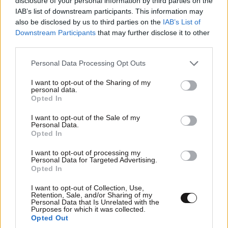
disclosure of your personal information by third parties on the
IAB’s list of downstream participants. This information may
also be disclosed by us to third parties on the
IAB’s List of
Downstream Participants
that may further disclose it to other
third parties.
Please note that this website/app uses one or more Google
Personal Data Processing Opt Outs
services and may gather and store information including but
not limited to your visit or usage behaviour. You may click to
I want to opt-out of the Sharing of my
personal data.
grant or deny consent to Google and its third-party tags to
Opted In
use your data for below specified purposes in below Google
consent section.
I want to opt-out of the Sale of my
Personal Data.
Opted In
I want to opt-out of processing my
Personal Data for Targeted Advertising.
Opted In
I want to opt-out of Collection, Use,
Retention, Sale, and/or Sharing of my
LIFESTYLE
10·08·2026 18:10
Personal Data that Is Unrelated with the
Το καλοκαιρινό ραντεβού του Nicholas Gage με
Purposes for which it was collected.
Opted Out
τον τόπο καταγωγής του, στην Ήπειρο