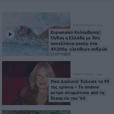
ΑΘΛΗΤΙΚΑ
25 λ. πριν
Ευρωπαϊκό Κολύμβησης:
Όγδοη η Ελλάδα με δύο
πανελλήνια ρεκόρ στα
4Χ200μ. ελεύθερο ανδρών
LIFESTYLE
28 λ. πριν
Ρίκα Διαλυνά: Έκλεισε τα 95
της χρόνια – Το σπάνιο
ρετρό στιγμιότυπο από τη
δεκαετία του ’60