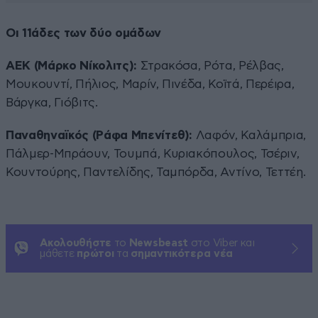
Οι 11άδες των δύο ομάδων
ΑΕΚ (Μάρκο Νίκολιτς):
Στρακόσα, Ρότα, Ρέλβας,
Μουκουντί, Πήλιος, Μαρίν, Πινέδα, Κοϊτά, Περέιρα,
Βάργκα, Γιόβιτς.
Παναθηναϊκός (Ράφα Μπενίτεθ):
Λαφόν, Καλάμπρια,
Πάλμερ-Μπράουν, Τουμπά, Κυριακόπουλος, Τσέριν,
Κουντούρης, Παντελίδης, Ταμπόρδα, Αντίνο, Τεττέη.
Ακολουθήστε
το
Newsbeast
στο Viber και
μάθετε
πρώτοι
τα
σημαντικότερα νέα