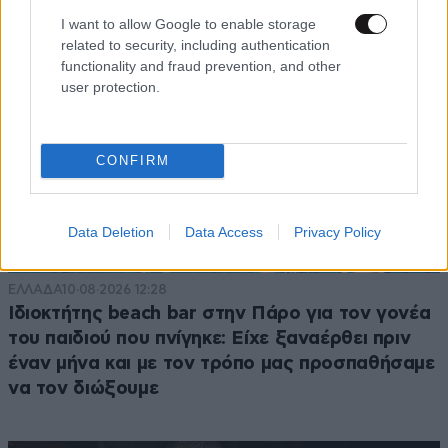
I want to allow Google to enable storage
related to security, including authentication
functionality and fraud prevention, and other
user protection.
CONFIRM
Data Deletion
Data Access
Privacy Policy
ΕΛΛΑΔΑ
10·08·2026 12:28
Ιδιοκτήτης beach bar στην Πάρο για τον γονέα
του παιδιού που πνίγηκε: Είχε ξαναέρθει πριν
έναν μήνα και με τον τρόπο μας προσπαθήσαμε
να τον διώξουμε