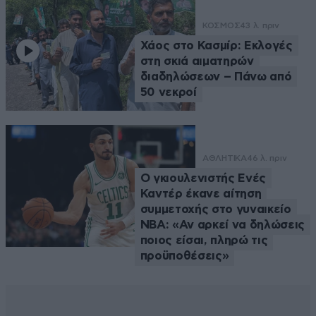
ΚΟΣΜΟΣ
43 λ. πριν
Χάος στο Κασμίρ: Εκλογές
στη σκιά αιματηρών
διαδηλώσεων – Πάνω από
50 νεκροί
ΑΘΛΗΤΙΚΑ
46 λ. πριν
Ο γκιουλενιστής Ενές
Καντέρ έκανε αίτηση
συμμετοχής στο γυναικείο
ΝΒΑ: «Αν αρκεί να δηλώσεις
ποιος είσαι, πληρώ τις
προϋποθέσεις»