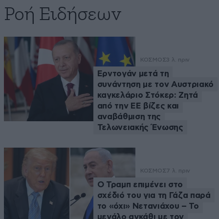
Ροή Ειδήσεων
ΚΟΣΜΟΣ
3 λ. πριν
Ερντογάν μετά τη
συνάντηση με τον Αυστριακό
καγκελάριο Στόκερ: Ζητά
από την ΕΕ βίζες και
αναβάθμιση της
Τελωνειακής Ένωσης
ΚΟΣΜΟΣ
7 λ. πριν
Ο Τραμπ επιμένει στο
σχέδιό του για τη Γάζα παρά
το «όχι» Νετανιάχου – Το
μεγάλο αγκάθι με τον