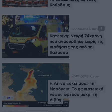
Κούρδους
1
ΕΛΛΑΔΑ
23 λ. πριν
Κατερίνη: Νεκρή 74χρονη
που ανασύρθηκε χωρίς τις
αισθήσεις της από τη
θάλασσα
ΚΟΣΜΟΣ
23 λ. πριν
Η Αίτνα «σκέπασε» τη
Μεσόγειο: Το ηφαιστειακό
νέφος έφτασε μέχρι τη
Λιβύη