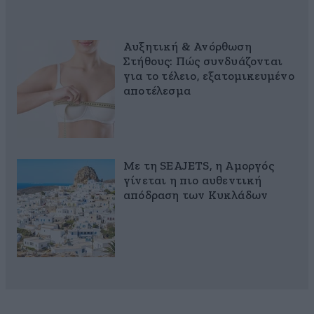
Αυξητική & Ανόρθωση
Στήθους: Πώς συνδυάζονται
για το τέλειο, εξατομικευμένο
αποτέλεσμα
Με τη SEAJETS, η Αμοργός
γίνεται η πιο αυθεντική
απόδραση των Κυκλάδων