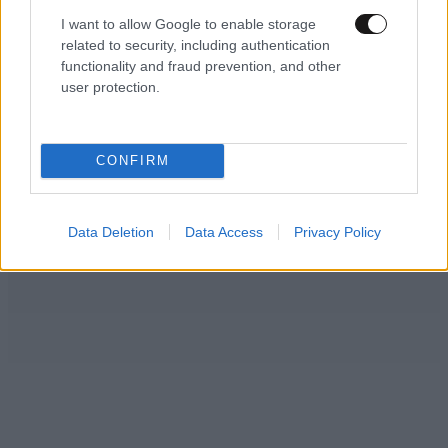
πολύ σπουδαίος όχι μόνο παίκτης αλλά και
I want to allow Google to enable storage
προσωπικότητα. Άσε τους εδώ τους άσχετους να
related to security, including authentication
σκούζουν.
functionality and fraud prevention, and other
user protection.
Απαντήστε
2
0
CONFIRM
Data Deletion
Data Access
Privacy Policy