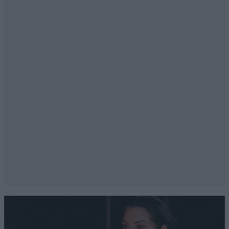
Απαντήστε
1
1
Ailouros
17·09·2025 07:28
ΓΕΙΑ. ΣΟΥ ΓΙΑΝΝΑΡΕ ΕΧΕΙΣ ΑΠΟΔΕΙΞΕΙ ΕΜΠΡΑΚΤΑ
ΕΚΤΟΣ ΑΠΟ ΜΕΓΑΛΟΣ ΑΘΛΗΤΗΣ ΟΤΙ ΕΙΣΑΙ ΚΑΙ ΕΝΑΣ
ΣΠΟΥΔΑΙΟΣ ΧΑΡΑΚΤΗΡΑΣ ΦΑΙΝΕΣΤΕ ΜΙΑ ΔΕΜΕΝΗ
ΟΙΚΟΓΕΝΕΙΑ ΚΑΙ ΕΜΕΝΑ ΑΥΤΟ ΜΟΥ ΑΡΕΣΕΙ ΤΩΡΑ ΓΙΑ
ΤΟΥΣ ΠΙΚΡΟΧΟΛΟΥΣ ΠΟΥ ΠΑΝΤΑ. ΘΑ. ΥΠΑΡΧΟΥΝ
ΞΥΔΙ ΚΑΝΕΙ ΚΑΛΟ ΠΑΝΤΟΥ
Απαντήστε
2
0