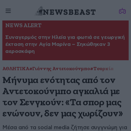
NEWS ALERT
Συναγερμός στην Ηλεία για φωτιά σε γεωργική
έκταση στην Αγία Μαρίνα – Σηκώθηκαν 3
αεροσκάφη
ΑΘΛΗΤΙΚΑ
#Γιάννης Αντετοκούνμπο
#Τουρκία
Μήνυμα ενότητας από τον
Αντετοκούνμπο αγκαλιά με
τον Σενγκούν: «Τα σπορ μας
ενώνουν, δεν μας χωρίζουν»
Μέσα από τα social media ζήτησε συγγνώμη για