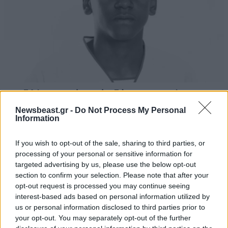
Βραζιλία: Νεκρός από αδέσποτη σφαίρα
15χρονος ποδοσφαιριστής
Newsbeast.gr -
Do Not Process My Personal
Information
If you wish to opt-out of the sale, sharing to third parties, or
processing of your personal or sensitive information for
targeted advertising by us, please use the below opt-out
Ακολουθήστε το
NEWSBEAST
στο
Google News
section to confirm your selection. Please note that after your
και μάθετε πρώτοι όλες τις ειδήσεις
opt-out request is processed you may continue seeing
interest-based ads based on personal information utilized by
us or personal information disclosed to third parties prior to
your opt-out. You may separately opt-out of the further