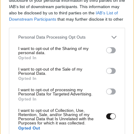
disclosure of your personal information by third parties on the
IAB’s list of downstream participants. This information may
also be disclosed by us to third parties on the
IAB’s List of
Downstream Participants
that may further disclose it to other
third parties.
Please note that this website/app uses one or more Google
Personal Data Processing Opt Outs
services and may gather and store information including but
not limited to your visit or usage behaviour. You may click to
I want to opt-out of the Sharing of my
personal data.
grant or deny consent to Google and its third-party tags to
Opted In
use your data for below specified purposes in below Google
consent section.
I want to opt-out of the Sale of my
Personal Data.
Opted In
ΣΧΌΛΙΑ ΑΝΑΓΝΩΣΤΏΝ
9
I want to opt-out of processing my
Personal Data for Targeted Advertising.
Opted In
I want to opt-out of Collection, Use,
Retention, Sale, and/or Sharing of my
Personal Data that Is Unrelated with the
Purposes for which it was collected.
Opted Out
ΠΡΟΣΘΕΣΤΕ ΤΟ ΣΧΟΛΙΟ ΣΑΣ