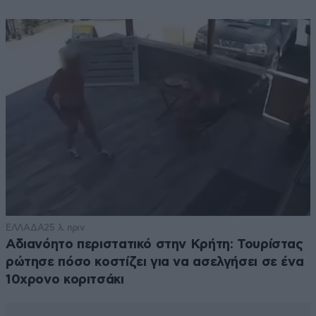
Ευχομαι καλη επιτυχια στην ομαδα και στη δικη σου
παραιτηση.
Απαντήστε
0
0
sPARTAnking7
13·09·2025 22:09
"πανέτοιμοι"έπρεπε..όχι έτοιμοι..κάντε μόνο τρίποντα
προπόνηση..και στον ύπνο σας..28/66 είχαν 2
αγώνες..,run& gun..εμείς ολόκληρο τουρνουά κι αν
βάλουμε τόσα..
ΕΛΛΑΔΑ
25 λ. πριν
Απαντήστε
1
0
Αδιανόητο περιστατικό στην Κρήτη: Τουρίστας
ρώτησε πόσο κοστίζει για να ασελγήσει σε ένα
10χρονο κοριτσάκι
Kao
13·09·2025 21:50