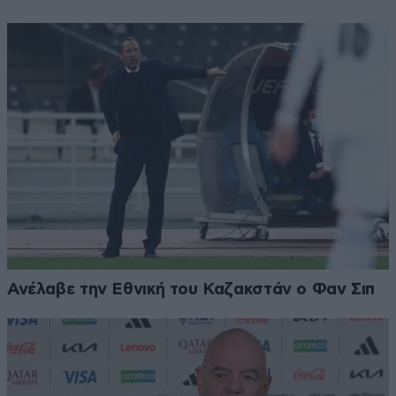
Ανέλαβε την Εθνική του Καζακστάν ο Φαν Σιπ