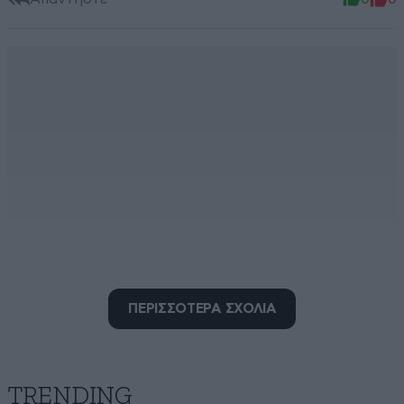
ΠΕΡΙΣΣΟΤΕΡΑ ΣΧΟΛΙΑ
Γεροτσολιάς.
14·09·2025 10:15
Αλλο πραγμα ο χρυσος και αλλο ο χαλκος και αμα!
TRENDING