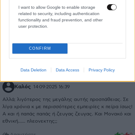
I want to allow Google to enable storage
related to security, including authentication
functionality and fraud prevention, and other
user protection.
Xαρακτήρες: 0/1000
Διαβάστε και ακολουθήστε τους κανόνες σχολιασμού
CONFIRM
ΠΡΟΣΘΗΚΗ
Data Deletion
Data Access
Privacy Policy
Καλός
14·09·2025 16:39
Αλλά; λιγότερος της μεγάλης αυτής προσπάθειας. Σε
λίγα χρόνια κ με περισσότερες εμπειρίες κ πείρα ίσως!
Α και ή παπάς παπάς ή ζευγας ζευγας. Και Μονακό και
εθνική...... πλεονεκτης;;;
Απαντήστε
0
0