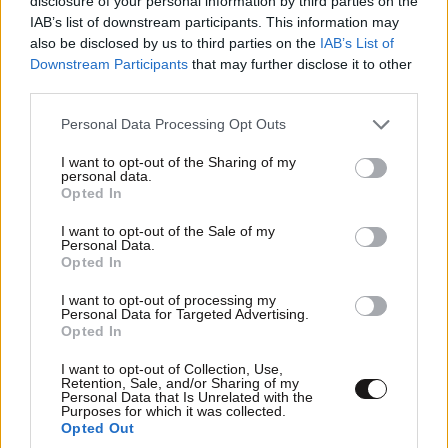
disclosure of your personal information by third parties on the
IAB’s list of downstream participants. This information may
also be disclosed by us to third parties on the
IAB’s List of
Παγκόσμιο Στίβου Κ20: Ασημένιο μετάλλιο η
Downstream Participants
that may further disclose it to other
Έβελυν Μητροπούλου στο μήκος
third parties.
Please note that this website/app uses one or more Google
Personal Data Processing Opt Outs
services and may gather and store information including but
not limited to your visit or usage behaviour. You may click to
I want to opt-out of the Sharing of my
personal data.
grant or deny consent to Google and its third-party tags to
Opted In
use your data for below specified purposes in below Google
Ακολουθήστε το
NEWSBEAST
στο
Google News
consent section.
και μάθετε πρώτοι όλες τις ειδήσεις
I want to opt-out of the Sale of my
Personal Data.
Opted In
I want to opt-out of processing my
Personal Data for Targeted Advertising.
Opted In
I want to opt-out of Collection, Use,
Retention, Sale, and/or Sharing of my
Personal Data that Is Unrelated with the
Purposes for which it was collected.
Opted Out