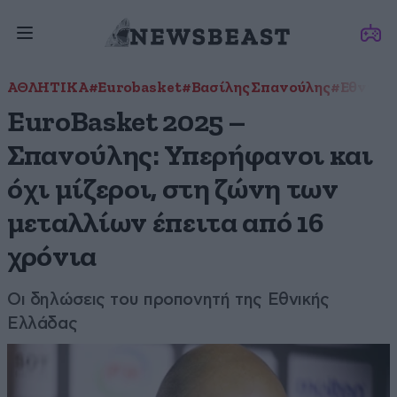
ΑΘΛΗΤΙΚΑ
#Eurobasket
#Βασίλης Σπανούλης
#Εθνική 
EuroBasket 2025 –
Σπανούλης: Υπερήφανοι και
όχι μίζεροι, στη ζώνη των
μεταλλίων έπειτα από 16
χρόνια
Οι δηλώσεις του προπονητή της Εθνικής
Ελλάδας