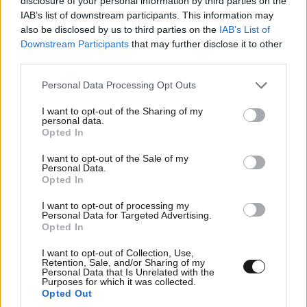
disclosure of your personal information by third parties on the
IAB’s list of downstream participants. This information may
also be disclosed by us to third parties on the
IAB’s List of
Downstream Participants
that may further disclose it to other
third parties.
ΕΛΛΑΔΑ
07·08·2026 19:24
Τροχαίο δυστύχημα στις Σέρρες:
Please note that this website/app uses one or more Google
Personal Data Processing Opt Outs
services and may gather and store information including but
Πραγματογνώμονας ρίχνει φως στα αίτια της
not limited to your visit or usage behaviour. You may click to
I want to opt-out of the Sharing of my
τραγωδίας – «Κάποια απόσπαση προσοχής,
personal data.
grant or deny consent to Google and its third-party tags to
Opted In
ίσως μίλησε στο κινητό»
use your data for below specified purposes in below Google
consent section.
I want to opt-out of the Sale of my
Personal Data.
Opted In
I want to opt-out of processing my
Personal Data for Targeted Advertising.
Opted In
I want to opt-out of Collection, Use,
Retention, Sale, and/or Sharing of my
Personal Data that Is Unrelated with the
Purposes for which it was collected.
Opted Out