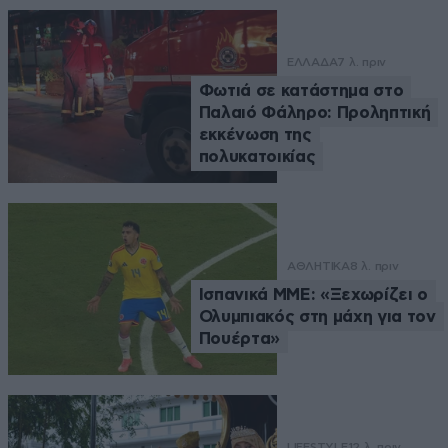
ΕΛΛΑΔΑ
7 λ. πριν
Φωτιά σε κατάστημα στο
Παλαιό Φάληρο: Προληπτική
εκκένωση της
πολυκατοικίας
ΑΘΛΗΤΙΚΑ
8 λ. πριν
Ισπανικά ΜΜΕ: «Ξεχωρίζει ο
Ολυμπιακός στη μάχη για τον
Πουέρτα»
LIFESTYLE
12 λ. πριν