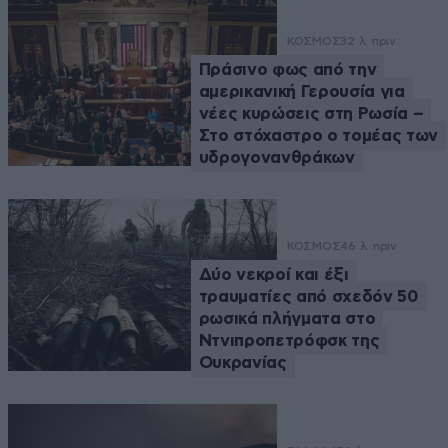
ΚΟΣΜΟΣ
32 λ. πριν
Πράσινο φως από την
αμερικανική Γερουσία για
νέες κυρώσεις στη Ρωσία –
Στο στόχαστρο ο τομέας των
υδρογονανθράκων
ΚΟΣΜΟΣ
46 λ. πριν
Δύο νεκροί και έξι
τραυματίες από σχεδόν 50
ρωσικά πλήγματα στο
Ντνιπροπετρόφσκ της
Ουκρανίας