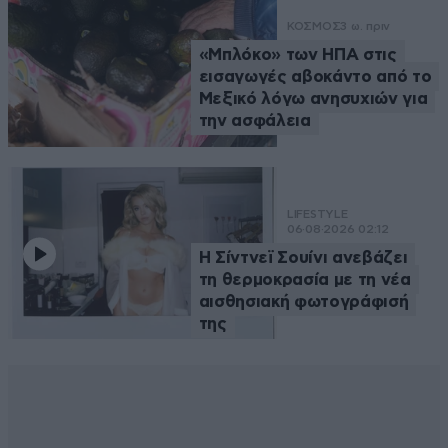
ΚΟΣΜΟΣ
3 ω. πριν
«Μπλόκο» των ΗΠΑ στις
εισαγωγές αβοκάντο από το
Μεξικό λόγω ανησυχιών για
την ασφάλεια
LIFESTYLE
06·08·2026 02:12
Η Σίντνεϊ Σουίνι ανεβάζει
τη θερμοκρασία με τη νέα
αισθησιακή φωτογράφισή
της