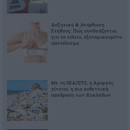
Αυξητική & Ανόρθωση
Στήθους: Πώς συνδυάζονται
για το τέλειο, εξατομικευμένο
αποτέλεσμα
Με τη SEAJETS, η Αμοργός
γίνεται η πιο αυθεντική
απόδραση των Κυκλάδων