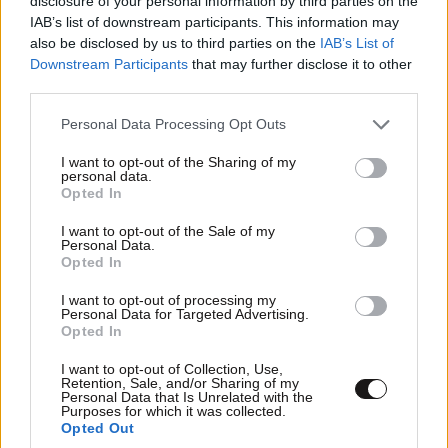
disclosure of your personal information by third parties on the
TRENDING
IAB’s list of downstream participants. This information may
also be disclosed by us to third parties on the
IAB’s List of
Downstream Participants
that may further disclose it to other
third parties.
Please note that this website/app uses one or more Google
Personal Data Processing Opt Outs
services and may gather and store information including but
not limited to your visit or usage behaviour. You may click to
I want to opt-out of the Sharing of my
personal data.
grant or deny consent to Google and its third-party tags to
Opted In
use your data for below specified purposes in below Google
consent section.
I want to opt-out of the Sale of my
Personal Data.
Opted In
I want to opt-out of processing my
Personal Data for Targeted Advertising.
Opted In
ΕΛΛΑΔΑ
05·08·2026 21:24
I want to opt-out of Collection, Use,
«Κάηκε το σπίτι μας στην Ελλάδα λίγο πριν
Retention, Sale, and/or Sharing of my
Personal Data that Is Unrelated with the
μετακομίσουμε»: Απαρηγόρητη η οικογένεια
Purposes for which it was collected.
Opted Out
από τη Βρετανία που είδε το όνειρο ζωής να