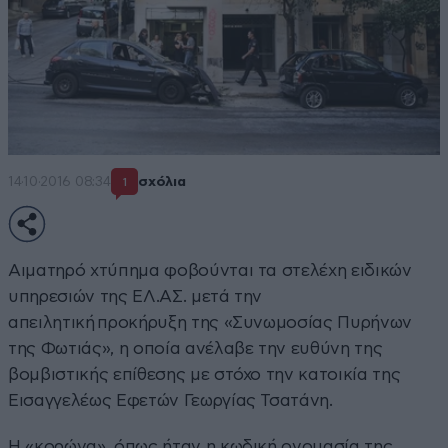
14·10·2016 08:34
σχόλια
1
Αιματηρό χτύπημα φοβούνται τα στελέχη ειδικών
υπηρεσιών της ΕΛ.ΑΣ. μετά την
απειλητική προκήρυξη της «Συνωμοσίας Πυρήνων
της Φωτιάς», η οποία ανέλαβε την ευθύνη της
βομβιστικής επίθεσης με στόχο την κατοικία της
Εισαγγελέως Εφετών Γεωργίας Τσατάνη.
Η «κορώνα», όπως ήταν η κωδική ονομασία της