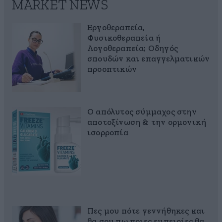
MARKET NEWS
Εργοθεραπεία,
Φυσικοθεραπεία ή
Λογοθεραπεία; Οδηγός
σπουδών και επαγγελματικών
προοπτικών
Ο απόλυτος σύμμαχος στην
αποτοξίνωση & την ορμονική
ισορροπία
Πες μου πότε γεννήθηκες και
θα σου πω ποιες εμπειρίες θα