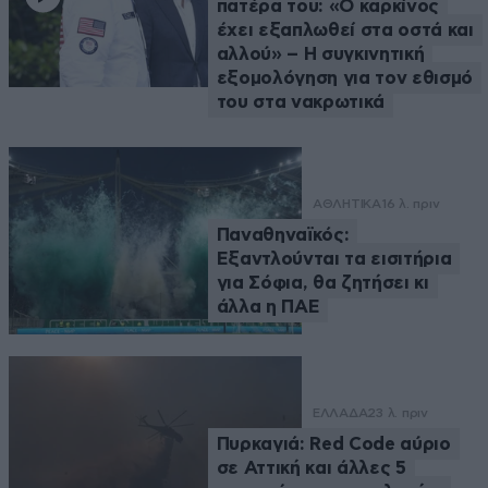
πατέρα του: «Ο καρκίνος
έχει εξαπλωθεί στα οστά και
αλλού» – Η συγκινητική
εξομολόγηση για τον εθισμό
του στα νακρωτικά
ΑΘΛΗΤΙΚΑ
16 λ. πριν
Παναθηναϊκός:
Εξαντλούνται τα εισιτήρια
για Σόφια, θα ζητήσει κι
άλλα η ΠΑΕ
ΕΛΛΑΔΑ
23 λ. πριν
Πυρκαγιά: Red Code αύριο
σε Αττική και άλλες 5