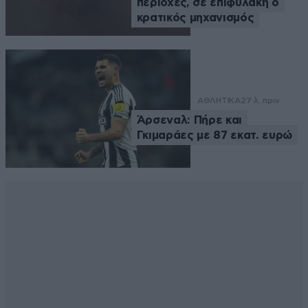
περιοχές, σε επιφυλακή ο
κρατικός μηχανισμός
ΑΘΛΗΤΙΚΑ
27 λ. πριν
Άρσεναλ: Πήρε και
Γκιμαράες με 87 εκατ. ευρώ