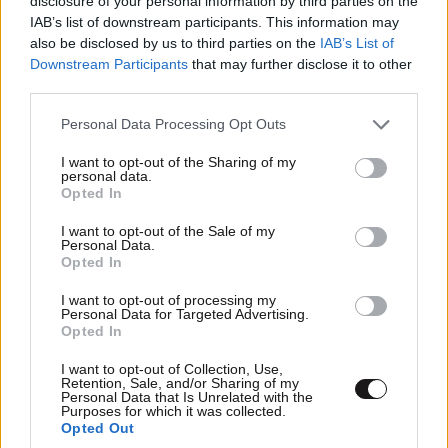
disclosure of your personal information by third parties on the
IAB’s list of downstream participants. This information may
also be disclosed by us to third parties on the
IAB’s List of
Downstream Participants
that may further disclose it to other
Θεσσαλονίκη: Έκλεψε αυτοκίνητο, τράκαρε και
third parties.
κατέληξε με χειροπέδες
Please note that this website/app uses one or more Google
Personal Data Processing Opt Outs
services and may gather and store information including but
not limited to your visit or usage behaviour. You may click to
I want to opt-out of the Sharing of my
personal data.
grant or deny consent to Google and its third-party tags to
Opted In
use your data for below specified purposes in below Google
consent section.
I want to opt-out of the Sale of my
Personal Data.
Opted In
I want to opt-out of processing my
Personal Data for Targeted Advertising.
Opted In
I want to opt-out of Collection, Use,
Retention, Sale, and/or Sharing of my
Personal Data that Is Unrelated with the
Purposes for which it was collected.
Opted Out
Greek Mafia: Στην Ελλάδα ο 31χρονος που