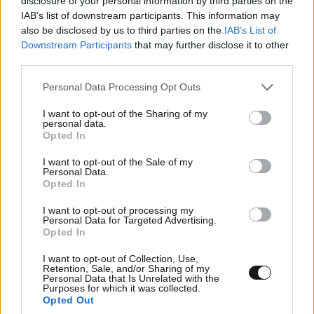
TRENDING
disclosure of your personal information by third parties on the
IAB’s list of downstream participants. This information may
also be disclosed by us to third parties on the
IAB’s List of
Downstream Participants
that may further disclose it to other
third parties.
Please note that this website/app uses one or more Google
Personal Data Processing Opt Outs
services and may gather and store information including but
not limited to your visit or usage behaviour. You may click to
I want to opt-out of the Sharing of my
personal data.
grant or deny consent to Google and its third-party tags to
Opted In
use your data for below specified purposes in below Google
consent section.
I want to opt-out of the Sale of my
Personal Data.
Opted In
I want to opt-out of processing my
Personal Data for Targeted Advertising.
Opted In
LIFESTYLE
08·08·2026 09:01
Νία Βαρντάλος – Σπύρος Κατσαγάνης: Μια
I want to opt-out of Collection, Use,
σχέση που θυμίζει σενάριο ταινίας και μετρά
Retention, Sale, and/or Sharing of my
Personal Data that Is Unrelated with the
πάνω από τέσσερα χρόνια
Purposes for which it was collected.
Opted Out