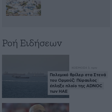
Ροή Ειδήσεων
ΚΟΣΜΟΣ
4 λ. πριν
Πολεμικό θρίλερ στα Στενά
του Ορμούζ: Πύραυλος
έπληξε πλοίο της ADNOC
των ΗΑΕ