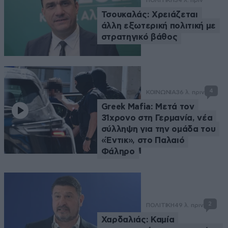
Τσουκαλάς: Xρειάζεται
άλλη εξωτερική πολιτική με
στρατηγικό βάθος
4
ΚΟΙΝΩΝΙΑ
36 λ. πριν
Greek Mafia: Μετά τον
31χρονο στη Γερμανία, νέα
σύλληψη για την ομάδα του
«Έντικ», στο Παλαιό
Φάληρο
2
ΠΟΛΙΤΙΚΗ
49 λ. πριν
Χαρδαλιάς: Καμία