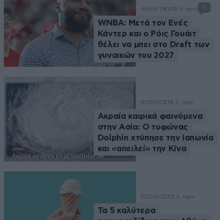
1
ΑΘΛΗΤΙΚΑ
15 λ. πριν
WNBA: Μετά τον Ενές
Κάντερ και ο Ρόις Γουάιτ
θέλει να μπει στο Draft των
γυναικών του 2027
ΚΟΣΜΟΣ
18 λ. πριν
Ακραία καιρικά φαινόμενα
στην Ασία: Ο τυφώνας
Dolphin χτύπησε την Ιαπωνία
και «απειλεί» την Κίνα
ΕΞΟΔΟΣ
22 λ. πριν
Τα 5 καλύτερα