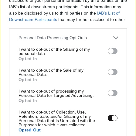
disclosure of your personal information by third parties on the
Διαβάστε και ακολουθήστε τους κανόνες σχολιασμού
IAB’s list of downstream participants. This information may
also be disclosed by us to third parties on the
IAB’s List of
Downstream Participants
that may further disclose it to other
ΠΡΟΣΘΗΚΗ
third parties.
Please note that this website/app uses one or more Google
Personal Data Processing Opt Outs
services and may gather and store information including but
not limited to your visit or usage behaviour. You may click to
I want to opt-out of the Sharing of my
Sotiris
08·07·2016 09:09
personal data.
grant or deny consent to Google and its third-party tags to
Opted In
use your data for below specified purposes in below Google
το τι κάνει η κυβέρνηση το βλέπουμε όλοι οι θεατές
consent section.
I want to opt-out of the Sale of my
και ανθυπόζωα ! Το θέμα είναι εάν τα λοιπά κόμματα
Personal Data.
θελήσουν να σας απαλλάξουν από τις ποινικές
Opted In
ευθύνες σας για την διάλυση ενός ολόκληρου λαού,
I want to opt-out of processing my
ψηφίζοντας ουσιαστικά και κυρίως την νομική
Personal Data for Targeted Advertising.
Opted In
απαλλαγή σας από αυτές, προδότες ! ! !
I want to opt-out of Collection, Use,
Απαντήστε
4
0
Retention, Sale, and/or Sharing of my
Personal Data that Is Unrelated with the
Purposes for which it was collected.
Opted Out