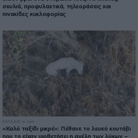
σκυλιά, προφυλαχτικά, τηλεοράσεις και
πινακίδες κυκλοφορίας
ΕΛΛΑΔΑ
1 ω. πριν
«Καλό ταξίδι μικρέ»: Πέθανε το λευκό κουτάβι
που το είχαν υιοθετήσει η αγέλη των λύκων –