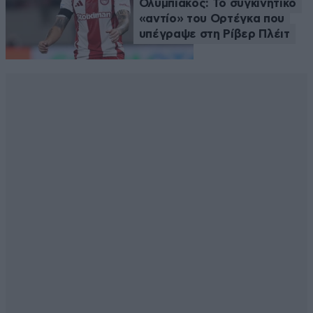
Ολυμπιακός: Το συγκινητικό
«αντίο» του Ορτέγκα που
υπέγραψε στη Ρίβερ Πλέιτ