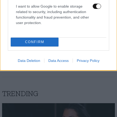
Απαντήστε
3
0
I want to allow Google to enable storage
related to security, including authentication
functionality and fraud prevention, and other
user protection.
babiς
08·07·2016 07:54
Ο Κωνσταντίνος Μητσοτάκης έφτιαξε εκλογικό νόμο
CONFIRM
που θα ίσχυε από τις μεθεπόμενες εκλογές και έχασε.
Αυτός είναι δημοκράτης κι ας τον λοιδορείτε όλοι
σας.
Data Deletion
Data Access
Privacy Policy
Απαντήστε
3
0
TRENDING