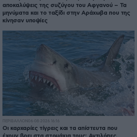
αποκαλύψεις της συζύγου του Αφγανού – Τα
μηνύματα και το ταξίδι στην Αράχωβα που της
κίνησαν υποψίες
ΠΕΡΙΒΑΛΛΟΝ
06·08·2026 16:16
Οι καρχαρίες τίγρεις και τα απίστευτα που
έχουν βρει στα στομάχια τους: Αντιλόπες,