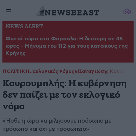
NEWS ALERT
Φωτιά τώρα στα Φάρσαλα: Η δεύτερη σε 48
ώρες – Μήνυμα του 112 για τους κατοίκους της
Κρήνης
ΠΟΛΙΤΙΚΗ
#εκλογικός νόμος
#Παναγιώτης Κουρουμπ
Κουρουμπλής: Η κυβέρνηση
δεν παίζει με τον εκλογικό
νόμο
«Ήρθε η ώρα να μιλήσουμε πρόσωπο με
πρόσωπο και όχι με προσωπείο»