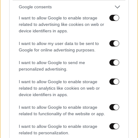
Google consents
ΠΡΟΣΘΗΚΗ
I want to allow Google to enable storage
related to advertising like cookies on web or
device identifiers in apps.
Γκοου
14·06·2026 19:01
I want to allow my user data to be sent to
Google for online advertising purposes.
Μανταμ Μέρκελ....άι γκοου ..γιου. νοου..
I want to allow Google to send me
personalized advertising.
Απαντήστε
0
0
I want to allow Google to enable storage
related to analytics like cookies on web or
device identifiers in apps.
I want to allow Google to enable storage
related to functionality of the website or app.
I want to allow Google to enable storage
related to personalization.