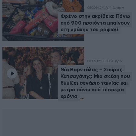
ΟΙΚΟΝΟΜΙΑ
14 λ. πριν
Φρένο στην ακρίβεια: Πάνω
από 900 προϊόντα μπαίνουν
στη «μάχη» του ραφιού
LIFESTYLE
30 λ. πριν
Νία Βαρντάλος – Σπύρος
Κατσαγάνης: Μια σχέση που
θυμίζει σενάριο ταινίας και
μετρά πάνω από τέσσερα
χρόνια