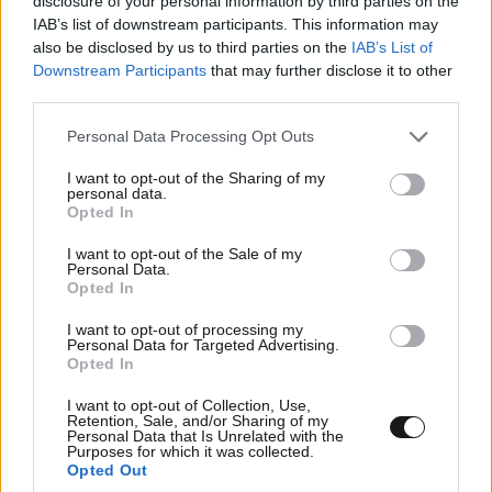
disclosure of your personal information by third parties on the
ΣΧΌΛΙΑ ΑΝΑΓΝΩΣΤΏΝ
259
IAB’s list of downstream participants. This information may
also be disclosed by us to third parties on the
IAB’s List of
Downstream Participants
that may further disclose it to other
third parties.
Please note that this website/app uses one or more Google
Personal Data Processing Opt Outs
services and may gather and store information including but
ΠΡΟΣΘΕΣΤΕ ΤΟ ΣΧΟΛΙΟ ΣΑΣ
not limited to your visit or usage behaviour. You may click to
I want to opt-out of the Sharing of my
personal data.
grant or deny consent to Google and its third-party tags to
Opted In
use your data for below specified purposes in below Google
consent section.
I want to opt-out of the Sale of my
Personal Data.
Opted In
I want to opt-out of processing my
Personal Data for Targeted Advertising.
Opted In
I want to opt-out of Collection, Use,
Retention, Sale, and/or Sharing of my
Personal Data that Is Unrelated with the
Xαρακτήρες: 0/1000
Purposes for which it was collected.
Opted Out
Διαβάστε και ακολουθήστε τους κανόνες σχολιασμού