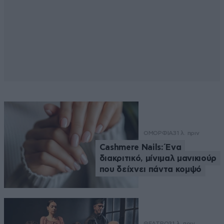
ΟΜΟΡΦΙΑ
31 λ. πριν
Cashmere Nails: Ένα
διακριτικό, μίνιμαλ μανικιούρ
που δείχνει πάντα κομψό
ΘΕΑΤΡΟ
31 λ. πριν