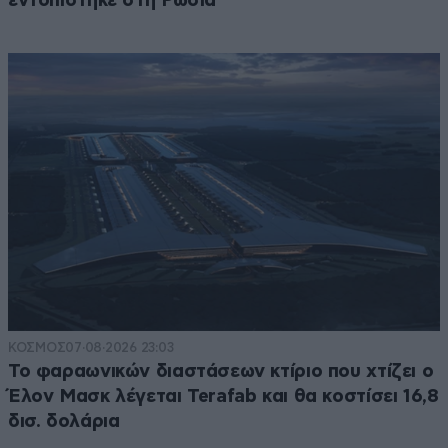
εντοπίστηκε στη Ρωσία
ΚΟΣΜΟΣ
07·08·2026 23:03
Το φαραωνικών διαστάσεων κτίριο που χτίζει ο
Έλον Μασκ λέγεται Terafab και θα κοστίσει 16,8
δισ. δολάρια