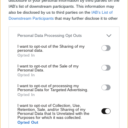
disclosure of your personal information by third parties on the
IAB’s list of downstream participants. This information may
also be disclosed by us to third parties on the
IAB’s List of
Downstream Participants
that may further disclose it to other
third parties.
Please note that this website/app uses one or more Google
Personal Data Processing Opt Outs
services and may gather and store information including but
not limited to your visit or usage behaviour. You may click to
I want to opt-out of the Sharing of my
personal data.
grant or deny consent to Google and its third-party tags to
Opted In
use your data for below specified purposes in below Google
consent section.
I want to opt-out of the Sale of my
Personal Data.
«Stars System»: Η ανακοίνωση του STAR για
Opted In
την καθημερινή εκπομπή της Άσης Μπήλιου
I want to opt-out of processing my
Personal Data for Targeted Advertising.
Opted In
I want to opt-out of Collection, Use,
Retention, Sale, and/or Sharing of my
Personal Data that Is Unrelated with the
Ακολουθήστε το
NEWSBEAST
στο
Google News
Purposes for which it was collected.
Opted Out
και μάθετε πρώτοι όλες τις ειδήσεις