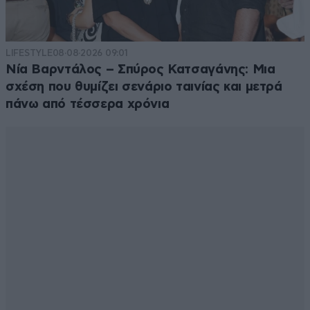
pan
11·07·2020 01:45
Πιάσαν τόπο τα 3 εκατομμύρια...
LIFESTYLE
08·08·2026 09:01
Νία Βαρντάλος – Σπύρος Κατσαγάνης: Μια
Απαντήστε
1
0
σχέση που θυμίζει σενάριο ταινίας και μετρά
πάνω από τέσσερα χρόνια
Πεταχτε την τηλεοραση να
11·07·2020
00:35
σωθητε
Καλη αρχη κωστα
Απαντήστε
1
0
Solega
10·07·2020 21:42