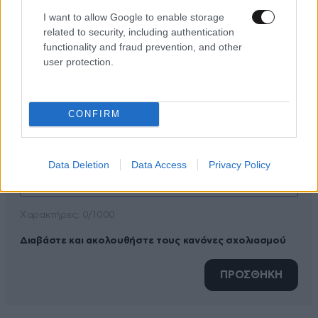
I want to allow Google to enable storage
related to security, including authentication
ΠΡΟΣΘΕΣΤΕ ΤΟ ΣΧΟΛΙΟ ΣΑΣ
functionality and fraud prevention, and other
user protection.
CONFIRM
Data Deletion
Data Access
Privacy Policy
Xαρακτήρες: 0/1000
Διαβάστε και ακολουθήστε τους κανόνες σχολιασμού
ΠΡΟΣΘΗΚΗ