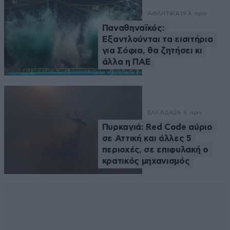
ΑΘΛΗΤΙΚΑ
19 λ. πριν
Παναθηναϊκός:
Εξαντλούνται τα εισιτήρια
για Σόφια, θα ζητήσει κι
άλλα η ΠΑΕ
ΕΛΛΑΔΑ
26 λ. πριν
Πυρκαγιά: Red Code αύριο
σε Αττική και άλλες 5
περιοχές, σε επιφυλακή ο
κρατικός μηχανισμός