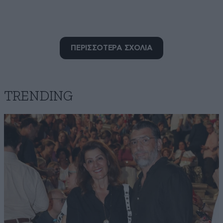
ΠΕΡΙΣΣΟΤΕΡΑ ΣΧΟΛΙΑ
TRENDING
olymbitis
11·07·2020 03:41
Τα ξέθαψε τα τρία;;;;; Βγήκ' η αλεπού στο παζάρι.
Απαντήστε
0
0