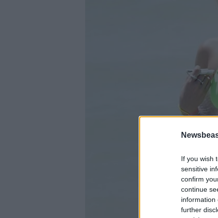
Newsbeast
If you wish 
sensitive in
confirm you
continue se
information 
further disc