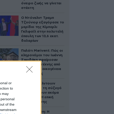
όνειρο ζωής να γίνεται
στάχτη
Ο Ντόναλντ Τραμπ
Τζούνιορ εξαγόρασε το
μερίδιο της Κίμπερλι
Γκίλφοϊλ στην πολυτελή
έπαυλη των 13,6 εκατ.
δολαρίων
Παλάτι Marivent: Πώς οι
κληρονόμοι του Ιωάννη
Σαριδάκη αφαίρεσαν
1.300 έργα τέχνης από
τη βασιλική οικογένεια
της Ισπανίας
sonal or
Ο Άλεκ Μπάλντουιν
ection to
ζήτησε από τη σύζυγό
του να κάνουν ακόμα
ou may
ένα παιδί – Η επική
 personal
αντίδρασή της
out of the
 downstream
Αθηνά Ωνάση: Η