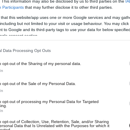
. This information may also be disclosed by us to third parties on the
IA
Participants
that may further disclose it to other third parties.
 that this website/app uses one or more Google services and may gath
including but not limited to your visit or usage behaviour. You may click 
 to Google and its third-party tags to use your data for below specifi
ogle consent section.
l Data Processing Opt Outs
o opt-out of the Sharing of my personal data.
In
o opt-out of the Sale of my Personal Data.
In
to opt-out of processing my Personal Data for Targeted
ing.
In
o opt-out of Collection, Use, Retention, Sale, and/or Sharing
ersonal Data that Is Unrelated with the Purposes for which it
lected.