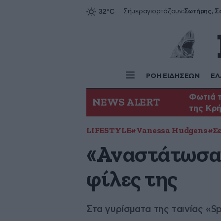
Σήμερα
γιορτάζουν:
ΡΟΗ ΕΙΔΗΣΕΩΝ
ΕΛ
Φωτιά τ
NEWS ALERT
της Κρ
LIFESTYLE
#Vanessa Hudgens
#Σε
«Αναστάτωσαν
φίλες της
Στα γυρίσματα της ταινίας «Sp