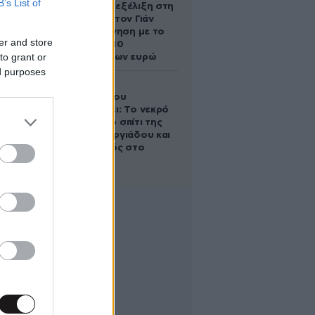
B’s List of
απρόσμενη εξέλιξη στη
διαμάχη με τον Γιάν
Τοπς – Η κίνηση με το
er and store
άλογο των 10
to grant or
εκατομμυρίων ευρώ
ed purposes
Ο Στράτος
Τζώρτζογλου
αποκαλύπτει: Το νεκρό
έμβρυο στο σπίτι της
Μαρίας Γεωργιάδου και
ο εγκλεισμός στο
ψυχιατρείο