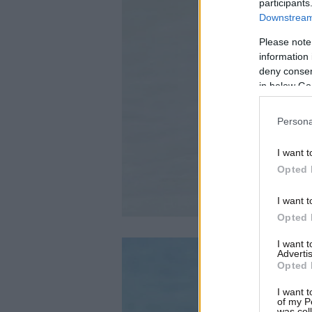
participants
Downstream 
Please note
information 
deny consent
in below Go
Persona
I want t
Opted 
I want t
Opted 
I want 
Advertis
Opted 
I want t
of my P
was col