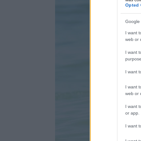
Opted 
Google 
I want t
web or d
I want t
purpose
I want 
I want t
web or d
I want t
or app.
I want t
I want t