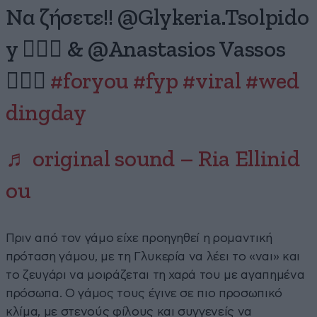
Να ζήσετε!! @Glykeria.Tsolpido
y 👰🏽‍♀️ & @Anastasios Vassos
🤵🏻‍♂️
#foryou
#fyp
#viral
#wed
dingday
♬ original sound – Ria Ellinid
ou
Πριν από τον γάμο είχε προηγηθεί η ρομαντική
πρόταση γάμου, με τη Γλυκερία να λέει το «ναι» και
το ζευγάρι να μοιράζεται τη χαρά του με αγαπημένα
πρόσωπα. Ο γάμος τους έγινε σε πιο προσωπικό
κλίμα, με στενούς φίλους και συγγενείς να