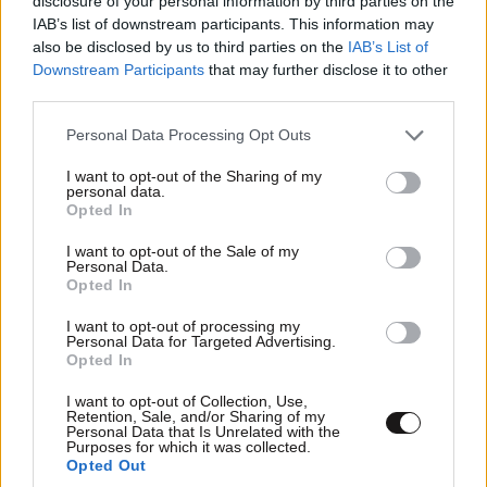
disclosure of your personal information by third parties on the
IAB’s list of downstream participants. This information may
also be disclosed by us to third parties on the
IAB’s List of
Downstream Participants
that may further disclose it to other
third parties.
Please note that this website/app uses one or more Google
Personal Data Processing Opt Outs
services and may gather and store information including but
not limited to your visit or usage behaviour. You may click to
I want to opt-out of the Sharing of my
personal data.
grant or deny consent to Google and its third-party tags to
Εριέττα Κούρκουλου – Τα 33α γενέθλια και τα
Opted In
use your data for below specified purposes in below Google
φιλιά με τον Βύρωνα Βασιλειάδη: «Καμία στιγμή
consent section.
I want to opt-out of the Sale of my
ευτυχίας δεδομένη»
Personal Data.
Opted In
I want to opt-out of processing my
Personal Data for Targeted Advertising.
Opted In
I want to opt-out of Collection, Use,
Retention, Sale, and/or Sharing of my
Personal Data that Is Unrelated with the
Purposes for which it was collected.
Opted Out