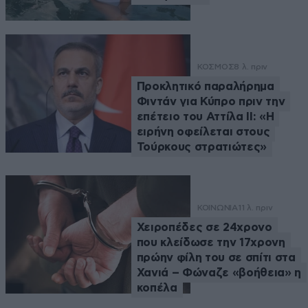
ΚΟΣΜΟΣ
8 λ. πριν
Προκλητικό παραλήρημα
Φιντάν για Κύπρο πριν την
επέτειο του Αττίλα ΙΙ: «Η
ειρήνη οφείλεται στους
Τούρκους στρατιώτες»
ΚΟΙΝΩΝΙΑ
11 λ. πριν
Χειροπέδες σε 24χρονο
που κλείδωσε την 17χρονη
πρώην φίλη του σε σπίτι στα
Χανιά – Φώναζε «βοήθεια» η
κοπέλα