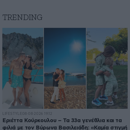
TRENDING
μαγκια
02·06·2026 14:30
και καλα εκανες ρε ανασταση
Απαντήστε
0
0
σαν
02·06·2026 13:20
δεν ντρεπεται παντρευτηκε τον γερο θα μπορουσε να
ηταν πατερας της και ασχημη και.......
Απαντήστε
0
0
LIFESTYLE
08·08·2026 19:12
Εριέττα Κούρκουλου – Τα 33α γενέθλια και τα
φιλιά με τον Βύρωνα Βασιλειάδη: «Καμία στιγμή