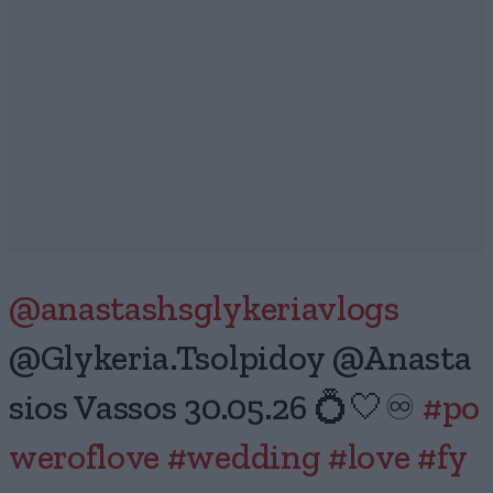
@anastashsglykeriavlogs
@Glykeria.Tsolpidoy @Anasta
sios Vassos 30.05.26 💍🤍♾️
#po
weroflove
#wedding
#love
#fy