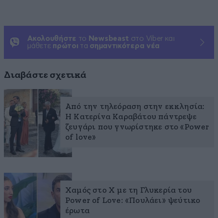
Ακολουθήστε
το
Newsbeast
στο Viber και
μάθετε
πρώτοι
τα
σημαντικότερα νέα
Διαβάστε σχετικά
Από την τηλεόραση στην εκκλησία:
Η Κατερίνα Καραβάτου πάντρεψε
ζευγάρι που γνωρίστηκε στο «Power
of love»
Χαμός στο X με τη Γλυκερία του
Power of Love: «Πουλάει» ψεύτικο
έρωτα