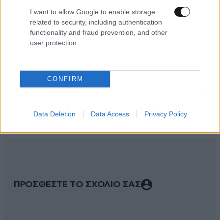
I want to allow Google to enable storage
related to security, including authentication
functionality and fraud prevention, and other
user protection.
CONFIRM
ΣΧΌΛΙΑ ΑΝΑΓΝΩΣΤΏΝ
8
Data Deletion
Data Access
Privacy Policy
ΠΡΟΣΘΕΣΤΕ ΤΟ ΣΧΟΛΙΟ ΣΑΣ