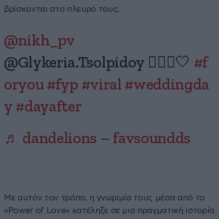
βρίσκονται στο πλευρό τους.
@nikh_pv
@Glykeria.Tsolpidoy 👰🏽‍♀️🤍
#f
oryou
#fyp
#viral
#weddingda
y
#dayafter
♬ dandelions – favsoundds
Με αυτόν τον τρόπο, η γνωριμία τους μέσα από το
«Power of Love» κατέληξε σε μια πραγματική ιστορία