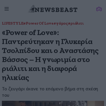
LIFESTYLE
#Power Of Love
#γάμος
#ριάλιτι
«Power of Love»:
Παντρεύτηκαν η Γλυκερία
Τσολπίδου και ο Αναστάσης
Βάσσος – Η γνωριμία στο
ριάλιτι και η διαφορά
ηλικίας
Το ζευγάρι έκανε το επόμενο βήμα στη σχέση
του