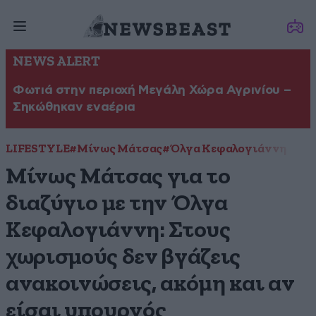
NEWS ALERT
Φωτιά στην περιοχή Μεγάλη Χώρα Αγρινίου –
Σηκώθηκαν εναέρια
LIFESTYLE
#Μίνως Μάτσας
#Όλγα Κεφαλογιάννη
Μίνως Μάτσας για το
διαζύγιο με την Όλγα
Κεφαλογιάννη: Στους
χωρισμούς δεν βγάζεις
ανακοινώσεις, ακόμη και αν
είσαι υπουργός