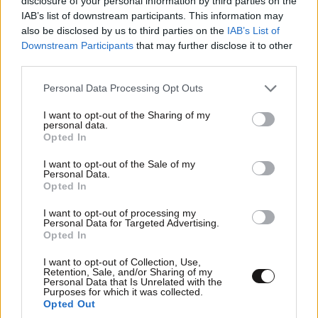
disclosure of your personal information by third parties on the
Διαβάστε και ακολουθήστε τους κανόνες σχολιασμού
IAB’s list of downstream participants. This information may
also be disclosed by us to third parties on the
IAB’s List of
ΠΡΟΣΘΗΚΗ
Downstream Participants
that may further disclose it to other
third parties.
Please note that this website/app uses one or more Google
Personal Data Processing Opt Outs
services and may gather and store information including but
l.v.
17·07·2025 01:19
not limited to your visit or usage behaviour. You may click to
I want to opt-out of the Sharing of my
personal data.
grant or deny consent to Google and its third-party tags to
Opted In
τό 'χει χούϊ ......... θα της κοπεί !!!
use your data for below specified purposes in below Google
consent section.
I want to opt-out of the Sale of my
Απαντήστε
0
0
Personal Data.
Opted In
I want to opt-out of processing my
Personal Data for Targeted Advertising.
Opted In
I want to opt-out of Collection, Use,
Retention, Sale, and/or Sharing of my
Personal Data that Is Unrelated with the
Purposes for which it was collected.
Opted Out