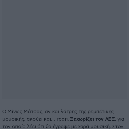
Ο Μίνως Μάτσας, αν και λάτρης της ρεμπέτικης
μουσικής, ακούει και… τραπ.
Ξεχωρίζει τον ΛΕΞ,
για
τον οποίο λέει ότι θα έγραφε με χαρά μουσική. Στον