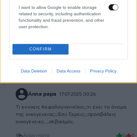
μη γινεσαι κατινα και συ. κατι ακουγεται οτι της τα
I want to allow Google to enable storage
φορε
related to security, including authentication
functionality and fraud prevention, and other
Απαντήστε
0
0
user protection.
CONFIRM
Καλά, δεν ήξερες
15·07·2025 21:25
για το Κεφαλογιαννέικο. Δεν ρώταγες;
Data Deletion
Data Access
Privacy Policy
Απαντήστε
1
0
Anna papa
17·07·2025 00:26
Τι εννοεις Κεφαλογιαννεϊκο;;;;τι έχει το όνομα
της οικογενειας;;;;Εσύ ξερεις;;;;προσβάλεις
οικογενειες....σεβασμός.
Απαντήστε
0
0