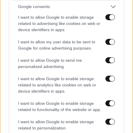
Google consents
I want to allow Google to enable storage
related to advertising like cookies on web or
device identifiers in apps.
I want to allow my user data to be sent to
Google for online advertising purposes.
Μ Η Ν
15·07·2025 23:10
I want to allow Google to send me
personalized advertising.
Υπάρχει ένα λαϊκό τραγούδι : ΜΗΝ ΜΙΛΑΣ δεν είναι
απαραίτητο ….μην μιλάς θα φύγω σε ένα τέταρτο
I want to allow Google to enable storage
…..πολύ σοφό τραγούδι ….
related to analytics like cookies on web or
device identifiers in apps.
Απαντήστε
0
0
I want to allow Google to enable storage
related to functionality of the website or app.
I want to allow Google to enable storage
τι να πω
15·07·2025 22:51
related to personalization.