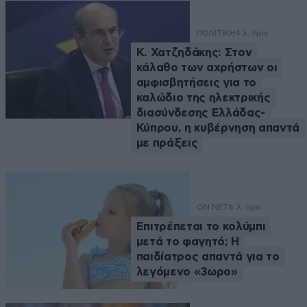
ΠΟΛΙΤΙΚΗ
4 λ. πριν
Κ. Χατζηδάκης: Στον
κάλαθο των αχρήστων οι
αμφισβητήσεις για το
καλώδιο της ηλεκτρικής
διασύνδεσης Ελλάδας-
Κύπρου, η κυβέρνηση απαντά
με πράξεις
ON NET
6 λ. πριν
Επιτρέπεται το κολύμπι
μετά το φαγητό; Η
παιδίατρος απαντά για το
λεγόμενο «3ωρο»