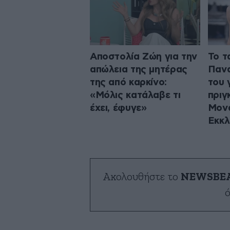
Αποστολία Ζώη για την
Το τ
απώλεια της μητέρας
Πανα
της από καρκίνο:
του 
«Μόλις κατάλαβε τι
πριγ
έχει, έφυγε»
Μονα
Εκκλ
Ακολουθήστε το
NEWSBE
ό