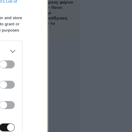
B’s List of
στους Διδύμους φέρνει
ανατροπές – Ποιοι
δέχονται την
er and store
ευεργετική επίδραση
to grant or
του Δία από το
απόγευμα;
ed purposes