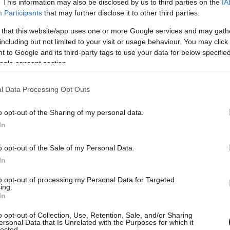
. This information may also be disclosed by us to third parties on the
IA
Participants
that may further disclose it to other third parties.
 that this website/app uses one or more Google services and may gath
including but not limited to your visit or usage behaviour. You may click 
 to Google and its third-party tags to use your data for below specifi
ogle consent section.
l Data Processing Opt Outs
άνω μαλ…α, μου λένε ότι σώθηκε το παιδί.
o opt-out of the Sharing of my personal data.
ησε μόνο, όταν ήμουν κάποια στιγμή για φαγητό
In
ην ανησυχείς, όλα καλά θα πάνε”. Και του λέω
ις αυτό”. Και λίγο μου την έσπασε που ήμουν έξω
o opt-out of the Sale of my Personal Data.
In
πουν ανθρώπους της τηλεόρασης ή των social
α έχουν συναισθήματα ανθρώπινα».
to opt-out of processing my Personal Data for Targeted
ing.
In
o opt-out of Collection, Use, Retention, Sale, and/or Sharing
ersonal Data that Is Unrelated with the Purposes for which it
lected.