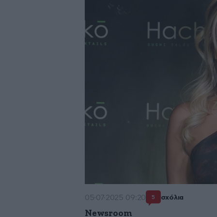
05·07·2025 09:20
σχόλια
5
Newsroom