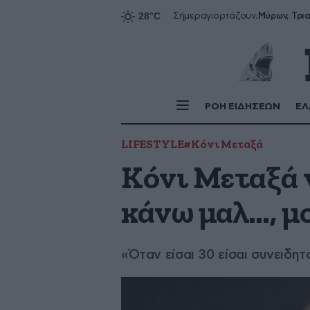
Σήμερα
γιορτάζουν:
ΡΟΗ ΕΙΔΗΣΕΩΝ
ΕΛ
LIFESTYLE
#Κόνι Μεταξά
Κόνι Μεταξά 
κάνω μαλ…, μο
«Όταν είσαι 30 είσαι συνειδητο