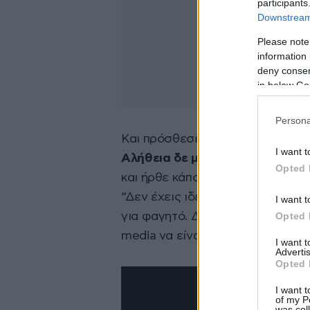
participants
Downstream 
Please note
information 
deny consent
in below Go
Persona
Και πρόσθεσε:
«Κάθε φορά που κ
I want t
Αλήθεια δε με νοιάζει.
Με ενόχλ
Opted 
και ήρθε κάποιος και μου είπε “Μ
“Δεν έχεις ιδέα bro, μην το κάνε
I want t
Opted 
για φαγητό. Δεν τυχαίνει να βλέ
media να είναι ειλικρινείς και ν
I want 
Advertis
Opted 
I want t
of my P
was col