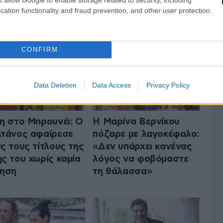
ΤΟ LIFESTYLE
cation functionality and fraud prevention, and other user protection.
ΟΛΑ ΤΑ ΑΡΘΡΑ
CONFIRM
Data Deletion
Data Access
Privacy Policy
η στο Μπρουνέι: Ο
Η Μαρίνα Βερνίκου
τάνος αφαίρεσε
πόζαρε με λαγοκέφαλο:
ς τους τίτλους της
«Δεν υπάρχει κανένας
ς του χωρίς καμία
λόγος να φοβόμαστε
γηση
τη θάλασσα»