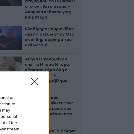
στιγμή που το ΙΧ μπαίνει
στο αντίθετο ρεύμα –
Ακαριαία πέθαναν γιος
και μητέρα
Βλαδίμηρος Κυριακίδης:
«Δεν πιστεύω στον Θεό,
είναι δημιούργημα του
ανθρώπου»
Αθηνά Οικονομάκου
από τα Μπόρα Μπόρα:
«Έσκασε τώρα όλη η
κούραση» – Το
απρόοπτο πρόβλημα
υγείας
sonal or
5 ροφήματα που
μπορείτε να πίνετε πριν
ection to
τον ύπνο για καλύτερα
ou may
επίπεδα σακχάρου στο
 personal
αίμα
out of the
 downstream
Ζώδια σήμερα: Η Σελήνη