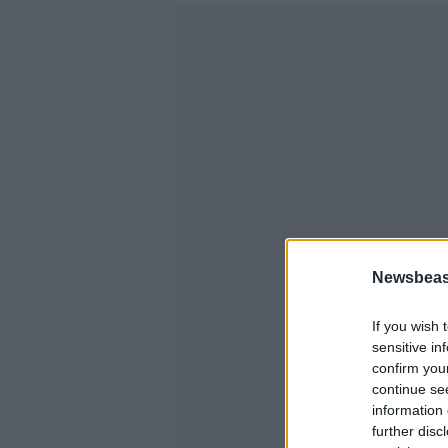
Newsbeast
If you wish 
sensitive in
confirm you
continue se
information 
further disc