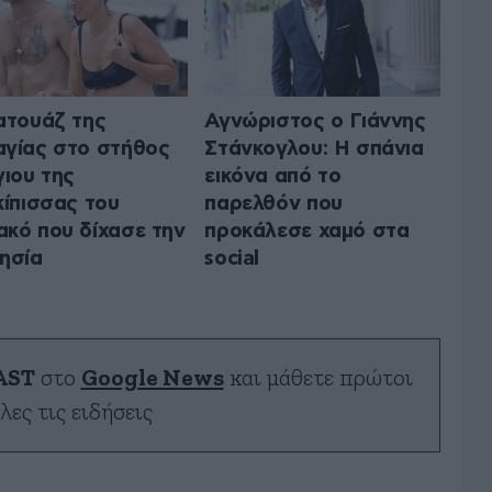
ατουάζ της
Αγνώριστος ο Γιάννης
γίας στο στήθος
Στάνκογλου: Η σπάνια
γιου της
εικόνα από το
κίπισσας του
παρελθόν που
κό που δίχασε την
προκάλεσε χαμό στα
ησία
social
AST
στο
Google News
και μάθετε πρώτοι
λες τις ειδήσεις