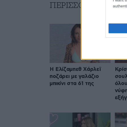
ΠΕΡΙΣΣΟΤΕΡΑ ΑΠΟ 
authenti
Η Ελίζαμπεθ Χάρλεϊ
Κρίσ
ποζάρει με γαλάζιο
σουλ
μπικίνι στα 61 της
όλου
νύφη
εξή