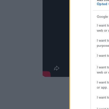
Opted 
Google 
I want t
web or d
I want t
purpose
I want 
I want t
web or d
I want t
or app.
I want t
I want t