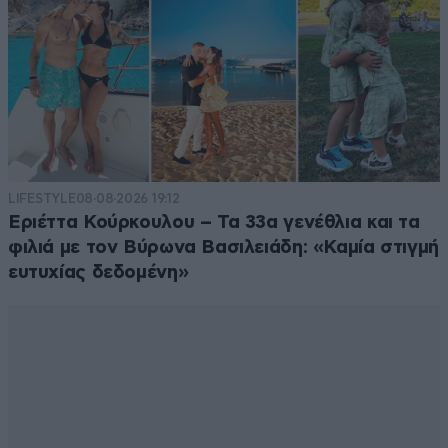
LIFESTYLE
08·08·2026 19:12
Εριέττα Κούρκουλου – Τα 33α γενέθλια και τα
φιλιά με τον Βύρωνα Βασιλειάδη: «Καμία στιγμή
ευτυχίας δεδομένη»