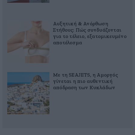
Αυξητική & Ανόρθωση
Στήθους: Πώς συνδυάζονται
για το τέλειο, εξατομικευμένο
αποτέλεσμα
Με τη SEAJETS, η Αμοργός
γίνεται η πιο αυθεντική
απόδραση των Κυκλάδων