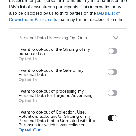
disclosure of your personal information by third parties on the
IAB’s list of downstream participants. This information may
also be disclosed by us to third parties on the
IAB’s List of
Downstream Participants
that may further disclose it to other
third parties.
Please note that this website/app uses one or more Google
Personal Data Processing Opt Outs
services and may gather and store information including but
not limited to your visit or usage behaviour. You may click to
I want to opt-out of the Sharing of my
personal data.
grant or deny consent to Google and its third-party tags to
Opted In
use your data for below specified purposes in below Google
Xαρακτήρες: 0/1000
consent section.
I want to opt-out of the Sale of my
Personal Data.
Διαβάστε και ακολουθήστε τους κανόνες σχολιασμού
Opted In
I want to opt-out of processing my
ΠΡΟΣΘΗΚΗ
Personal Data for Targeted Advertising.
Opted In
I want to opt-out of Collection, Use,
Retention, Sale, and/or Sharing of my
Personal Data that Is Unrelated with the
l.v.
02·05·2025 21:27
Purposes for which it was collected.
Opted Out
δε σε προειδοποίησε ; " ντροπή του "...........