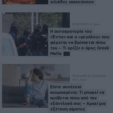
χιλιάδες εκκενώνουν
ΚΟΣΜΟΣ
19 λ. πριν
Η αυτοκρατορία του
«Έντικ» και ο «μεγάλος» που
φέρεται να βρίσκεται πίσω
του – Τι ορίζει ο όρος Greek
Mafia
ΠΡΟΛΗΨΗ & ΘΕΡΑΠΕΙΑ
34 λ. πριν
Είστε συνέχεια
κουρασμένοι; Τι μπορεί να
κρύβεται πίσω από την
εξάντλησή σας – Αρκεί μια
εξέταση αίματος