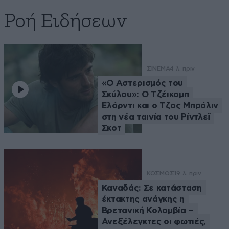
Ροή Ειδήσεων
ΣΙΝΕΜΑ
4 λ. πριν
«Ο Αστερισμός του
Σκύλου»: Ο Τζέικομπ
Ελόρντι και ο Τζος Μπρόλιν
στη νέα ταινία του Ρίντλεϊ
Σκοτ
ΚΟΣΜΟΣ
19 λ. πριν
Καναδάς: Σε κατάσταση
έκτακτης ανάγκης η
Βρετανική Κολομβία –
Ανεξέλεγκτες οι φωτιές,