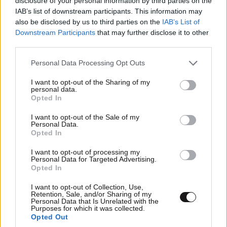
disclosure of your personal information by third parties on the
IAB’s list of downstream participants. This information may
also be disclosed by us to third parties on the
IAB’s List of
Downstream Participants
that may further disclose it to other
third parties.
Το Αλτσχάιμερ σε κάνει πιο
κοινωνικό… στην αρχή του – Το
Please note that this website/app uses one or more Google
Personal Data Processing Opt Outs
ανατρεπτικό συμπέρασμα μεγάλης
services and may gather and store information including but
έρευνας
not limited to your visit or usage behaviour. You may click to
I want to opt-out of the Sharing of my
personal data.
grant or deny consent to Google and its third-party tags to
Opted In
use your data for below specified purposes in below Google
consent section.
I want to opt-out of the Sale of my
Personal Data.
Αυτή η ιαπωνική διατροφή
Opted In
υπόσχεται ότι μειώνει την
I want to opt-out of processing my
κατάθλιψη
Personal Data for Targeted Advertising.
Opted In
I want to opt-out of Collection, Use,
Retention, Sale, and/or Sharing of my
Personal Data that Is Unrelated with the
Purposes for which it was collected.
Opted Out
Το φαγητό αργά το βράδυ επηρεάζει