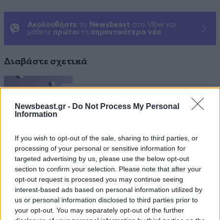
Ακολουθήστε
το
Newsbeast
στο Viber και
μάθετε
πρώτοι
τα
σημαντικότερα νέα
Διαβάστε σχετικά
10 σημάδια που μπορεί να
υποδηλώνουν άνοια
Newsbeast.gr -
Do Not Process My Personal
Information
If you wish to opt-out of the sale, sharing to third parties, or
processing of your personal or sensitive information for
targeted advertising by us, please use the below opt-out
section to confirm your selection. Please note that after your
Αυτό το απλό και καθημερινό
opt-out request is processed you may continue seeing
τρόφιμο μειώνει σχεδόν 50% τον
interest-based ads based on personal information utilized by
κίνδυνο Αλτσχάιμερ
us or personal information disclosed to third parties prior to
your opt-out. You may separately opt-out of the further