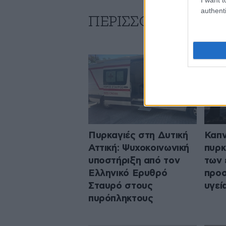
authenti
ΠΕΡΙΣΣΟΤΕΡΑ ΑΠΟ 
Πυρκαγιές στη Δυτική
Καπν
Αττική: Ψυχοκοινωνική
πυρκ
υποστήριξη από τον
των 
Ελληνικό Ερυθρό
προσ
Σταυρό στους
υγεί
πυρόπληκτους