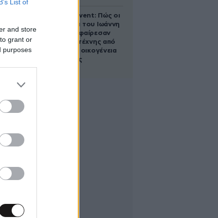
B’s List of
Παλάτι Marivent: Πώς οι
κληρονόμοι του Ιωάννη
er and store
Σαριδάκη αφαίρεσαν
to grant or
1.300 έργα τέχνης από
ed purposes
τη βασιλική οικογένεια
της Ισπανίας