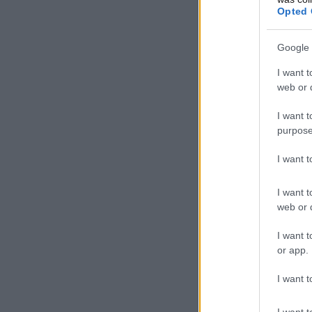
Opted 
Google 
I want t
web or d
I want t
purpose
I want 
I want t
web or d
I want t
or app.
I want t
I want t