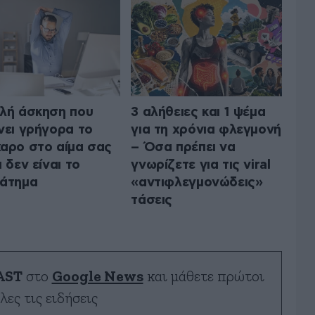
λή άσκηση που
3 αλήθειες και 1 ψέμα
νει γρήγορα το
για τη χρόνια φλεγμονή
αρο στο αίμα σας
– Όσα πρέπει να
ι δεν είναι το
γνωρίζετε για τις viral
άτημα
«αντιφλεγμονώδεις»
τάσεις
AST
στο
Google News
και μάθετε πρώτοι
λες τις ειδήσεις