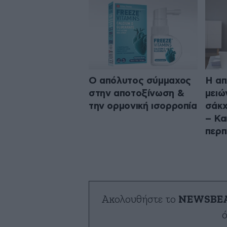
Ο απόλυτος σύμμαχος
Η απ
στην αποτοξίνωση &
μειώ
την ορμονική ισορροπία
σάκχ
– Κα
περπ
Ακολουθήστε το
NEWSBE
ό