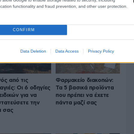
cation functionality and fraud prevention, and other user protection.
ΤΗΝ ΥΓΕΙΑ
ΟΛΑ ΤΑ ΑΡΘΡΑ
CONFIRM
Data Deletion
Data Access
Privacy Policy
ός από τις
Φαρμακείο διακοπών:
αγιές: Οι 6 οδηγίες
Τα 5 βασικά προϊόντα
ειδικών για να
που πρέπει να έχετε
τατεύσετε την
πάντα μαζί σας
α σας