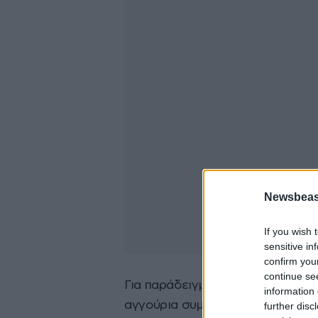
Newsbeast
If you wish 
sensitive in
confirm you
continue se
Για παράδειγμα, όπως λένε οι ειδι
information 
αγγούρια συμβάλλουν στον καθαρ
further disc