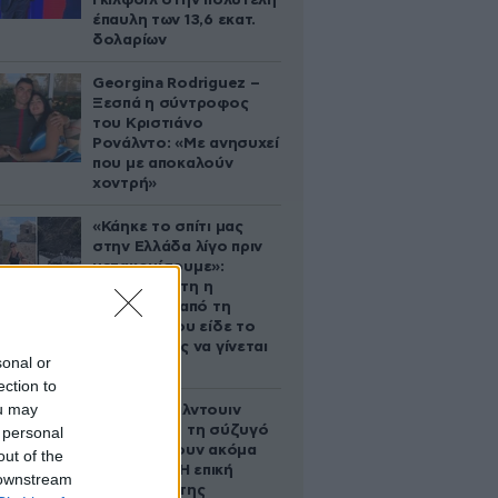
Γκίλφοϊλ στην πολυτελή
έπαυλη των 13,6 εκατ.
δολαρίων
Georgina Rodriguez –
Ξεσπά η σύντροφος
του Κριστιάνο
Ρονάλντο: «Με ανησυχεί
που με αποκαλούν
χοντρή»
«Κάηκε το σπίτι μας
στην Ελλάδα λίγο πριν
μετακομίσουμε»:
Απαρηγόρητη η
οικογένεια από τη
Βρετανία που είδε το
όνειρο ζωής να γίνεται
sonal or
στάχτη
ection to
ou may
Ο Άλεκ Μπάλντουιν
ζήτησε από τη σύζυγό
 personal
του να κάνουν ακόμα
out of the
ένα παιδί – Η επική
 downstream
αντίδρασή της