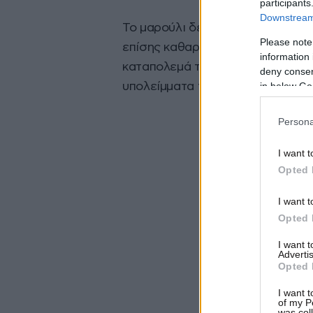
participants
Downstream 
Το μαρούλι δεν αφήνει τα δόντια ν
Please note
επίσης καθαρίζει τα δόντια επει
information 
καταπολεμά τη δυσάρεστη αναπνο
deny consent
in below Go
υπολείμματα των τροφών.
Persona
I want t
Opted 
I want t
Opted 
I want 
Advertis
Opted 
I want t
of my P
was col