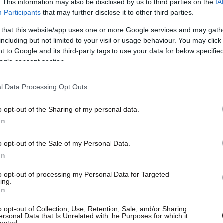
. This information may also be disclosed by us to third parties on the
IA
Participants
that may further disclose it to other third parties.
α κιτρινίζουν. Το ίδιο και το σπανάκι. Το τυρί
 that this website/app uses one or more Google services and may gath
δή περιέχει ασβέστιο και φώσφορο. Ο μαϊντανός
including but not limited to your visit or usage behaviour. You may click 
ή και το νερό καθαρίζει τα δόντια από τα
 to Google and its third-party tags to use your data for below specifi
ogle consent section.
l Data Processing Opt Outs
o opt-out of the Sharing of my personal data.
In
o opt-out of the Sale of my Personal Data.
In
to opt-out of processing my Personal Data for Targeted
ing.
In
o opt-out of Collection, Use, Retention, Sale, and/or Sharing
ersonal Data that Is Unrelated with the Purposes for which it
lected.