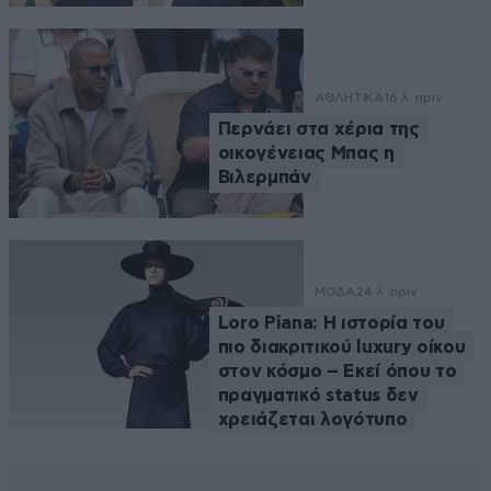
ΑΘΛΗΤΙΚΑ
16 λ. πριν
Περνάει στα χέρια της
οικογένειας Μπας η
Βιλερμπάν
ΜΟΔΑ
24 λ. πριν
Loro Piana: Η ιστορία του
πιο διακριτικού luxury οίκου
στον κόσμο – Εκεί όπου το
πραγματικό status δεν
χρειάζεται λογότυπο