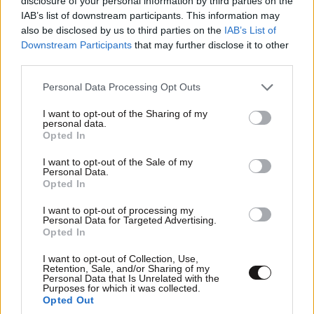
disclosure of your personal information by third parties on the
IAB’s list of downstream participants. This information may
also be disclosed by us to third parties on the
IAB’s List of
Xαρακτήρες: 0/1000
Downstream Participants
that may further disclose it to other
third parties.
Διαβάστε και ακολουθήστε τους κανόνες σχολιασμού
Please note that this website/app uses one or more Google
Personal Data Processing Opt Outs
ΠΡΟΣΘΗΚΗ
services and may gather and store information including but
not limited to your visit or usage behaviour. You may click to
I want to opt-out of the Sharing of my
personal data.
grant or deny consent to Google and its third-party tags to
Opted In
use your data for below specified purposes in below Google
consent section.
I want to opt-out of the Sale of my
Rembrandt
17·09·2016 12:02
Personal Data.
Opted In
Είναι δυνατόν να σταθεί; Φαίνεται πως η τσίπα είναι
I want to opt-out of processing my
στα ουσιώδη εν ανεπαρκεία.
Personal Data for Targeted Advertising.
Opted In
Απαντήστε
1
0
I want to opt-out of Collection, Use,
Retention, Sale, and/or Sharing of my
Personal Data that Is Unrelated with the
Purposes for which it was collected.
Opted Out