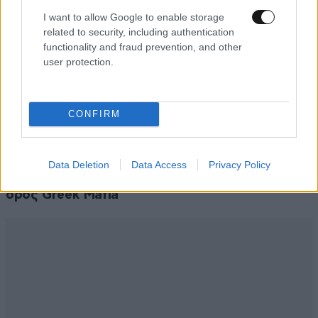
I want to allow Google to enable storage
related to security, including authentication
functionality and fraud prevention, and other
user protection.
CONFIRM
ΚΟΣΜΟΣ
09·08·2026 07:44
Η αυτοκρατορία του «Έντικ» και ο «μεγάλος»
Data Deletion
Data Access
Privacy Policy
που φέρεται να βρίσκεται πίσω του – Τι ορίζει ο
όρος Greek Mafia