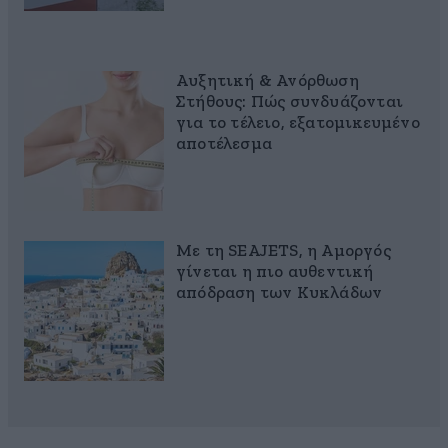
Αυξητική & Ανόρθωση
Στήθους: Πώς συνδυάζονται
για το τέλειο, εξατομικευμένο
αποτέλεσμα
Με τη SEAJETS, η Αμοργός
γίνεται η πιο αυθεντική
απόδραση των Κυκλάδων