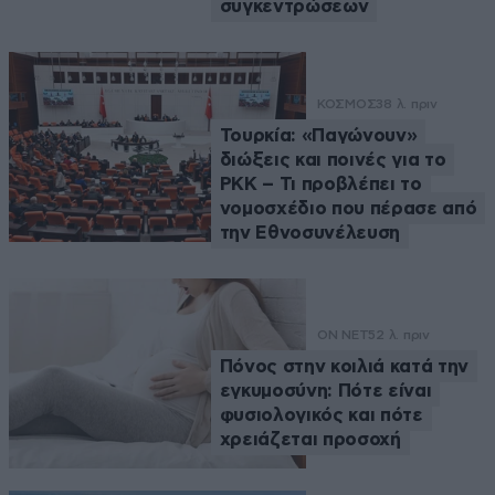
συγκεντρώσεων
ΚΟΣΜΟΣ
38 λ. πριν
Τουρκία: «Παγώνουν»
διώξεις και ποινές για το
PKK – Τι προβλέπει το
νομοσχέδιο που πέρασε από
την Εθνοσυνέλευση
ON NET
52 λ. πριν
Πόνος στην κοιλιά κατά την
εγκυμοσύνη: Πότε είναι
φυσιολογικός και πότε
χρειάζεται προσοχή