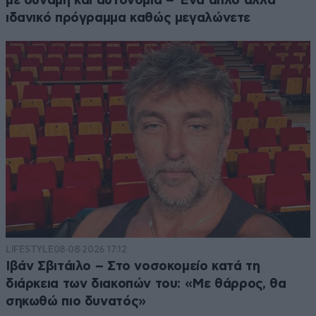
με δύναμη και αυτονομία – Ένα απλό αλλά
ιδανικό πρόγραμμα καθώς μεγαλώνετε
LIFESTYLE
08·08·2026 17:12
Ιβάν Σβιτάιλο – Στο νοσοκομείο κατά τη
διάρκεια των διακοπών του: «Με θάρρος, θα
σηκωθώ πιο δυνατός»