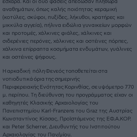
εσχάρα. Και οι δυο φάσεις απέδωσαν πληθώρα
αναθημάτων, όπως καλής ποιότητας κεραμική
(κοτύλες, σκύφοι, πυξίδες, λήκυθοι, κρατήρες και
μικκύλα αγγεία), πήλινα ειδώλια γυναικείων μορφών
και προτομές, χάλκινες φιάλες, χάλκινες και
σιδερένιες περόνες, χάλκινες και οστέινες πόρπες,
χάλκινα επίρραπτα κοσμήματα ενδυμάτων, γυάλινες
και οστέινες ψήφους.
Η αρκαδική πόλη Φενεός τοποθετείται στα
νοτιοδυτικά όρια της σημερινής
Περιφερειακής Ενότητας Κορινθίας, σε υψόμετρο 770
μ. περίπου. Τη διεύθυνση του προγράμματος είχαν οι
καθηγητές Κλασικής Αρχαιολογίας του
Πανεπιστημίου Karl-Franzens του Graz της Αυστρίας
Κωνσταντίνος Κίσσας, Προϊστάμενος της ΕΦ.Α.ΚΟΡ.
και Peter Scherrer, Διευθυντής του Ινστιτούτου
Αρχαιολογίας του Παν/μίου.