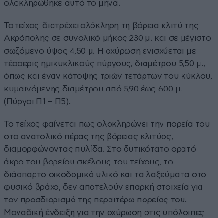
ολοκληρώθηκε αυτό το μήνα.
Το τείχος διατρέχει ολόκληρη τη βόρεια κλιτύ της
Ακρόπολης σε συνολικό μήκος 230 μ. και σε μέγιστο
σωζόμενο ύψος 4,50 μ. Η οχύρωση ενισχύεται με
τέσσερις ημικυκλικούς πύργους, διαμέτρου 5,50 μ.,
όπως και έναν κάτοψης τριών τετάρτων του κύκλου,
κυμαινόμενης διαμέτρου από 5,90 έως 6,00 μ.
(Πύργοι Π1 – Π5).
Το τείχος φαίνεται πως ολοκληρώνει την πορεία του
στο ανατολικό πέρας της βόρειας κλιτύος,
διαμορφώνοντας πυλίδα. Στο δυτικότατο ορατό
άκρο του βορείου σκέλους του τείχους, το
διάσπαρτο οικοδομικό υλικό και τα λαξεύματα στο
φυσικό βράχο, δεν αποτελούν επαρκή στοιχεία για
τον προσδιορισμό της περαιτέρω πορείας του.
Μοναδική ένδειξη για την οχύρωση στις υπόλοιπες