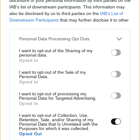
disclosure of your personal information by third parties on the
IAB’s list of downstream participants. This information may
also be disclosed by us to third parties on the
IAB’s List of
Downstream Participants
that may further disclose it to other
third parties.
Please note that this website/app uses one or more Google
Personal Data Processing Opt Outs
services and may gather and store information including but
not limited to your visit or usage behaviour. You may click to
I want to opt-out of the Sharing of my
personal data.
grant or deny consent to Google and its third-party tags to
Opted In
use your data for below specified purposes in below Google
consent section.
I want to opt-out of the Sale of my
Personal Data.
Opted In
I want to opt-out of processing my
ΣΧΌΛΙΑ ΑΝΑΓΝΩΣΤΏΝ
0
Personal Data for Targeted Advertising.
Opted In
I want to opt-out of Collection, Use,
Retention, Sale, and/or Sharing of my
Personal Data that Is Unrelated with the
Purposes for which it was collected.
Opted Out