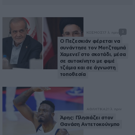
3
ΚΟΣΜΟΣ
17 λ. πριν
Ο Πεζεσκιάν φέρεται να
συνάντησε τον Μοτζταμπά
Χαμενεΐ στο σκοτάδι, μέσα
σε αυτοκίνητο με φιμέ
τζάμια και σε άγνωστη
τοποθεσία
ΑΘΛΗΤΙΚΑ
21 λ. πριν
Άρης: Πλησιάζει στον
Θανάση Αντετοκούνμπο