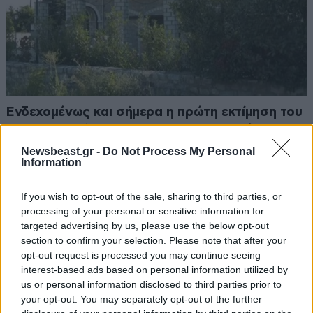
Ενδεχομένως και σήμερα η πρώτη εκτίμηση του
ιατροδικαστή για τον 90χρονο που βρέθηκε σε
καταψύκτη στον Μυστρά – Τι υποστηρίζει ο
Newsbeast.gr -
Do Not Process My Personal
Information
γιος του
If you wish to opt-out of the sale, sharing to third parties, or
processing of your personal or sensitive information for
targeted advertising by us, please use the below opt-out
section to confirm your selection. Please note that after your
Ακολουθήστε το
NEWSBEAST
στο
Google News
opt-out request is processed you may continue seeing
και μάθετε πρώτοι όλες τις ειδήσεις
interest-based ads based on personal information utilized by
us or personal information disclosed to third parties prior to
your opt-out. You may separately opt-out of the further