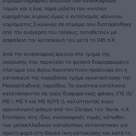
στρωματογραφική ανάλυση των ανασκαφικών
τομών και η έως τώρα μελέτη των κινητών
ευρημάτων, κυρίως όμως ο εντοπισμός χάλκινου
νομίσματος Σικυώνας σε στρώμα που διαταράχθηκε
από την ανέγερση του τείχους, τοποθετούν με
ασφάλεια την κατασκευή του μετά το 345 π.Χ.
Από την ανασκαφική έρευνα στο τμήμα της
οχύρωσης που περικλείει το φυσικά διαμορφωμένο
πλάτωμα του Αγίου Κωνσταντίνου προέκυψε ότι η
κατασκευή της παραβίασε τμήμα εγκατάστασης της
Μεσοελλαδικής περιόδου. Τα οικιστικά κατάλοιπα
κατατάσσονται σε τρεις διαφορετικές φάσεις (ΠΕ ΙΙΙ/
ΜΕ Ι, ΜΕ ΙΙ και ΜΕ ΙΙI/ΥΕ Ι), καλύπτοντας ευρύ
χρονολογικό φάσμα από τον 21ο έως τον 16ο αι. π.Χ.
Επιπλέον, στις ίδιες ανασκαφικές τομές, κάτωθεν
των μεσοελλαδικών καταλοίπων, εντοπίστηκαν για
πρώτη φορά στη Φενεό ίχνη κατοίκησης και κατά τη