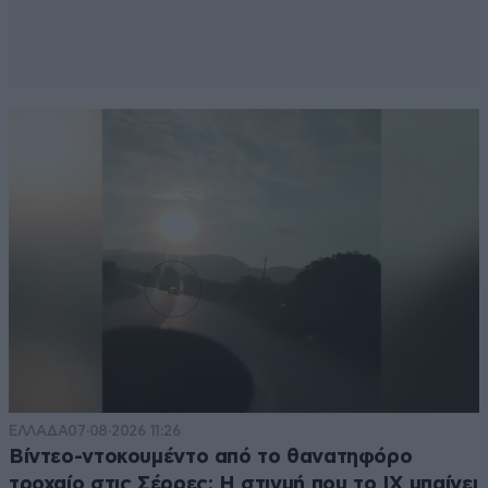
ΕΛΛΑΔΑ
07·08·2026 11:26
Βίντεο-ντοκουμέντο από το θανατηφόρο
τροχαίο στις Σέρρες: Η στιγμή που το ΙΧ μπαίνει