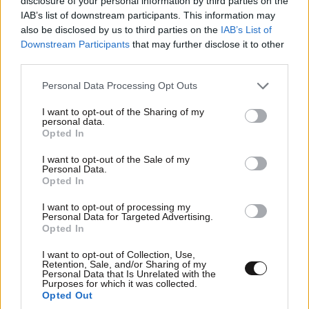
disclosure of your personal information by third parties on the
IAB’s list of downstream participants. This information may
also be disclosed by us to third parties on the
IAB’s List of
Στην Πελοπόννησο προβλέπονται παροδικές
Downstream Participants
that may further disclose it to other
νεφώσεις με λίγες τοπικές βροχές ή όμβρους. Στην
third parties.
υπόλοιπη χώρα ο καιρός θα είναι γενικά αίθριος με
Please note that this website/app uses one or more Google
πρόσκαιρες νεφώσεις στα ανατολικά ηπειρωτικά και
Personal Data Processing Opt Outs
services and may gather and store information including but
την Κρήτη τις θερμές ώρες της ημέρας.
not limited to your visit or usage behaviour. You may click to
I want to opt-out of the Sharing of my
personal data.
grant or deny consent to Google and its third-party tags to
Ο καιρός τη Δευτέρα (15/06)
Opted In
use your data for below specified purposes in below Google
consent section.
I want to opt-out of the Sale of my
Ο καιρός θα είναι γενικά αίθριος. Τοπικές νεφώσεις
Personal Data.
Opted In
θα αναπτυχθούν στα ηπειρωτικά κατά τις
μεσημβρινές και απογευματινές ώρες, με πιθανότητα
I want to opt-out of processing my
Personal Data for Targeted Advertising.
σύντομων βροχών στα ορεινά.
Opted In
Ο καιρός την Τρίτη (16/06)
I want to opt-out of Collection, Use,
Retention, Sale, and/or Sharing of my
Personal Data that Is Unrelated with the
Purposes for which it was collected.
Αίθριες καιρικές συνθήκες θα επικρατήσουν σχεδόν
Opted Out
σε ολόκληρη τη χώρα. Μόνο στα βορειοανατολικά