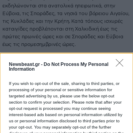
εκδηλώνονται στα ανατολικά ηπειρωτικά, στην
Εύβοια, τις Σποράδες, τα νησιά του βόρειου Αιγαίου,
τις Κυκλάδες και την Κρήτη. Κατά τόπους ισχυρές
καταιγίδες προβλέπονται στη Χαλκιδική έως τις
πρώτες πρωινές ώρες και σε Σποράδες και Εύβοια
έως τις προμεσημβρινές ώρες.
Στις υπόλοιπες περιοχές της χώρας αναμένονται
Newsbeast.gr -
Do Not Process My Personal
λίγες νεφώσεις που θα αυξηθούν το μεσημέρι και το
Information
απόγευμα, με πιθανότητα πρόσκαιρων βροχών
κυρίως στα ορεινά.
If you wish to opt-out of the sale, sharing to third parties, or
processing of your personal or sensitive information for
Οι άνεμοι θα πνέουν βόρειοι 4 έως 6 μποφόρ και
targeted advertising by us, please use the below opt-out
section to confirm your selection. Please note that after your
τοπικά στα πελάγη έως 7 μποφόρ, ενώ η
opt-out request is processed you may continue seeing
θερμοκρασία θα σημειώσει μικρή πτώση στα
interest-based ads based on personal information utilized by
ανατολικά.
us or personal information disclosed to third parties prior to
your opt-out. You may separately opt-out of the further
Ο καιρός την Κυριακή (14/06)