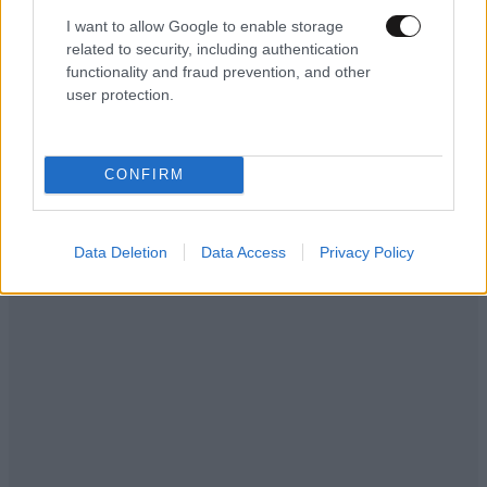
I want to allow Google to enable storage
related to security, including authentication
functionality and fraud prevention, and other
user protection.
Ακολουθήστε το
NEWSBEAST
στο
Google News
και μάθετε πρώτοι όλες τις ειδήσεις
CONFIRM
Data Deletion
Data Access
Privacy Policy