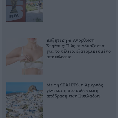
Αυξητική & Ανόρθωση
Στήθους: Πώς συνδυάζονται
για το τέλειο, εξατομικευμένο
αποτέλεσμα
Με τη SEAJETS, η Αμοργός
γίνεται η πιο αυθεντική
απόδραση των Κυκλάδων