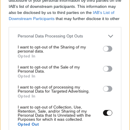
disclosure of your personal information by third parties on the
IAB’s list of downstream participants. This information may
also be disclosed by us to third parties on the
IAB’s List of
Σαρωτικοί έλεγχοι στις παραλίες: Drones
Downstream Participants
that may further disclose it to other
αποκάλυψαν παρανομίες – Σφραγίσματα και
third parties.
πρόστιμα-φωτιά
Please note that this website/app uses one or more Google
Personal Data Processing Opt Outs
services and may gather and store information including but
not limited to your visit or usage behaviour. You may click to
I want to opt-out of the Sharing of my
personal data.
grant or deny consent to Google and its third-party tags to
Opted In
use your data for below specified purposes in below Google
consent section.
I want to opt-out of the Sale of my
Personal Data.
Opted In
I want to opt-out of processing my
Personal Data for Targeted Advertising.
Opted In
I want to opt-out of Collection, Use,
Retention, Sale, and/or Sharing of my
Personal Data that Is Unrelated with the
Purposes for which it was collected.
Opted Out