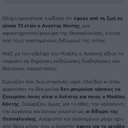
Θλίψη προκάλεσε η είδηση ότι
έφυγε από τη ζωή σε
ηλικία 73 ετών ο Ανέστης Κόντης
, μια
χαρακτηριστική φιγούρα της Θεσσαλονίκης, ο ένας
από τους αγαπημένους διδύμους της πόλης.
Μαζί με τον αδελφό του Μιχάλη, ο Ανέστης έδινε το
«παρών» σε δημόσιες εκδηλώσεις διαδηλώσεις και
θεατρικές παραστάσεις.
Έμοιαζαν σαν δυο σταγόνες νερό. Ολόιδιοι κι όταν
φορούσαν τα ίδια ρούχα
δεν μπορούσε κάποιος να
ξεχωρίσει ποιος είναι ο Ανέστης και ποιος ο Μιχάλης
Κόντης
. Ξεχώριζαν, όμως, για το ήθος, την καλοσύνη,
την ευγένεια και έγιναν γνωστοί ως
οι δίδυμοι της
Θεσσαλονίκης
. Αχώριστοι και αγαπημένοι μέχρι πριν
από δέκα μήνες που ο Ανέστης
έφυγε για το μεγάλο