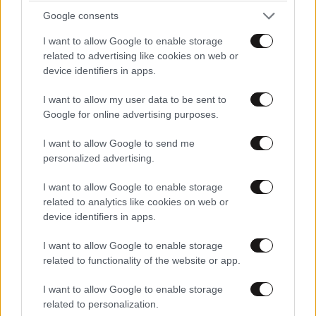
Google consents
I want to allow Google to enable storage
Xαρακτήρες: 0/1000
related to advertising like cookies on web or
Διαβάστε και ακολουθήστε τους κανόνες σχολιασμού
device identifiers in apps.
I want to allow my user data to be sent to
ΠΡΟΣΘΗΚΗ
Google for online advertising purposes.
I want to allow Google to send me
personalized advertising.
Απο Θ7
04·07·2025 19:57
I want to allow Google to enable storage
related to analytics like cookies on web or
Στην ερωτηση, ειναι ο θερμικος θολος επιστημονικος
device identifiers in apps.
ορος, η ΑΙ απαντα! Επισκόπηση AI, Οχι, ο ορος
"θερμικος θολος" δεν ειναι επισημος επιστημονικος
I want to allow Google to enable storage
ορος, αλλα μαλλον μια δημοσιογραφικη εκφραση που
related to functionality of the website or app.
χρησιμοποιειται για να περιγραψει ενα φαινομενο
καυσωνα που προκαλειται απο ενα συστημα υψηλης
I want to allow Google to enable storage
πιεσης στην ατμοσφαιρα. Ουσιαστικα, προκειται για
related to personalization.