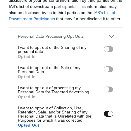
disclosure of your personal information by third parties on the
IAB’s list of downstream participants. This information may
also be disclosed by us to third parties on the
IAB’s List of
Downstream Participants
that may further disclose it to other
third parties.
ΣΧΌΛΙΑ ΑΝΑΓΝΩΣΤΏΝ
3
Please note that this website/app uses one or more Google
Personal Data Processing Opt Outs
services and may gather and store information including but
not limited to your visit or usage behaviour. You may click to
I want to opt-out of the Sharing of my
personal data.
grant or deny consent to Google and its third-party tags to
Opted In
use your data for below specified purposes in below Google
consent section.
I want to opt-out of the Sale of my
Personal Data.
Opted In
ΠΡΟΣΘΕΣΤΕ ΤΟ ΣΧΟΛΙΟ ΣΑΣ
I want to opt-out of processing my
Personal Data for Targeted Advertising.
Opted In
I want to opt-out of Collection, Use,
Retention, Sale, and/or Sharing of my
Personal Data that Is Unrelated with the
Purposes for which it was collected.
Opted Out