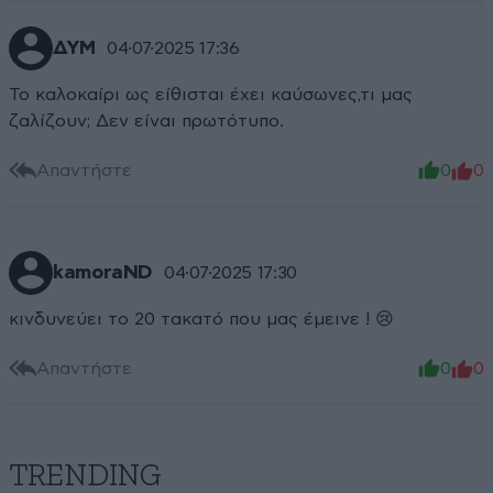
ΔΥΜ
04·07·2025 17:36
Το καλοκαίρι ως είθισται έχει καύσωνες,τι μας
ζαλίζουν; Δεν είναι πρωτότυπο.
Απαντήστε
0
0
kamoraND
04·07·2025 17:30
κινδυνεύει το 20 τακατό που μας έμεινε ! 😢
Απαντήστε
0
0
TRENDING