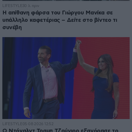
LIFESTYLE
30 λ. πριν
Η απίθανη φάρσα του Γιώργου Μανίκα σε
υπάλληλο καφετέριας – Δείτε στο βίντεο τι
συνέβη
LIFESTYLE
05·08·2026 12:52
Ο Ντόναλντ Τραμπ Τζούνιορ εξαγόρασε το