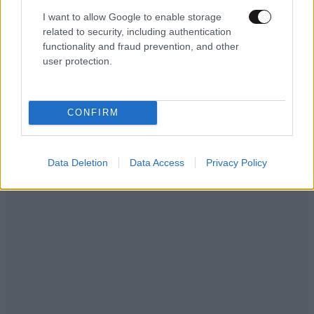
ένα "τυπικο καλοκαιρινο κυμα ζεστης" οπως
I want to allow Google to enable storage
περιγραφεται απο τους μετεωρολογους!! Ρε ποιους
related to security, including authentication
ρωτατε, τους μετεο του 19%!!!
functionality and fraud prevention, and other
user protection.
Απαντήστε
0
0
CONFIRM
Data Deletion
Data Access
Privacy Policy