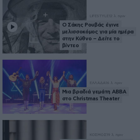
LIFESTYLE
12 λ. πριν
Ο Σάκης Ρουβάς έγινε
μελισσοκόμος για μία ημέρα
στην Κύθνο – Δείτε το
βίντεο
ΕΛΛΑΔΑ
16 λ. πριν
Μια βραδιά γεμάτη ABBA
στο Christmas Theater
ΚΟΣΜΟΣ
19 λ. πριν