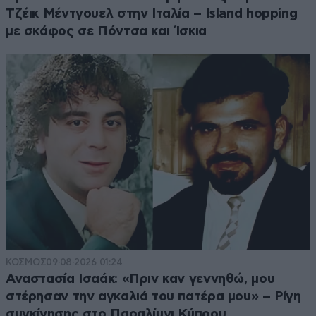
Τζέικ Μέντγουελ στην Ιταλία – Island hopping
με σκάφος σε Πόντσα και Ίσκια
ΚΟΣΜΟΣ
09·08·2026 01:24
Αναστασία Ισαάκ: «Πριν καν γεννηθώ, μου
στέρησαν την αγκαλιά του πατέρα μου» – Ρίγη
συγκίνησης στο Παραλίμνι Κύπρου