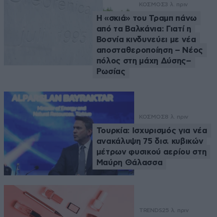
ΚΟΣΜΟΣ
3 λ. πριν
Η «σκιά» του Τραμπ πάνω
από τα Βαλκάνια: Γιατί η
Βοσνία κινδυνεύει με νέα
αποσταθεροποίηση – Νέος
πόλος στη μάχη Δύσης–
Ρωσίας
ΚΟΣΜΟΣ
8 λ. πριν
Τουρκία: Ισχυρισμός για νέα
ανακάλυψη 75 δισ. κυβικών
μέτρων φυσικού αερίου στη
Μαύρη Θάλασσα
TRENDS
25 λ. πριν