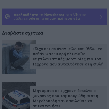
Ακολουθήστε
το
Newsbeast
στο Viber και
μάθετε
πρώτοι
τα
σημαντικότερα νέα
Διαβάστε σχετικά
«Είχε πει σε έναν φίλο του “θέλω να
πεθάνω σε μικρή ηλικία”»:
Συγκλονιστικές μαρτυρίες για τον
12χρονο που αυτοκτόνησε στη Φυλή
Μηνύματα σε 13χρονη έστελνε ο
50χρονος που ταμπουρώθηκε στη
Μεγαλόπολη και απειλούσε να
αυτοκτονήσει