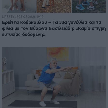
LIFESTYLE
08·08·2026 19:12
Εριέττα Κούρκουλου – Τα 33α γενέθλια και τα
φιλιά με τον Βύρωνα Βασιλειάδη: «Καμία στιγμή
ευτυχίας δεδομένη»