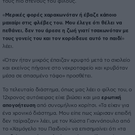
τους πιο στενούς του φίλους.
«
Μερικές φορές χαρακωνόταν ή έβαζε κάποιο
μαχαίρι στις φλέβες του. Μου έλεγε ότι θέλει να
πεθάνει, δεν του άρεσε η ζωή γιατί τσακωνόταν με
τους γονείς του και τον κορόιδευε αυτό το παιδί
»
λέει.
«Όταν ήταν μικρός έπαιζαν κρυφτό μετά το σχολείο
και εκείνος πήγαινε στο νεκροταφείο και κρυβόταν
μέσα σε σπασμένο τάφο» προσθέτει.
Το τελευταίο διάστημα, όπως μας λέει ο φίλος του, ο
12χρονος αυτόχειρας είχε βιώσει και μια
ερωτική
απογοήτευση
από συνομήλικο κορίτσι. «Τα είχαν για
ένα χρονικό διάστημα. Μου είπε πως χώρισαν επειδή
δεν ταίριαζαν» λέει, με τον Κώστα Γιαννόπουλο από
το «Χαμόγελο του Παιδιού» να επισημαίνει ότι «τα