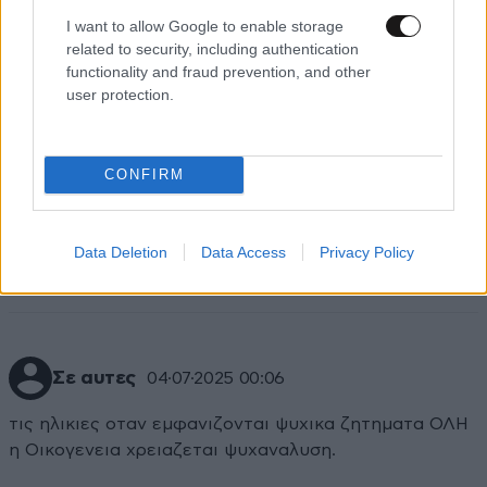
I want to allow Google to enable storage
related to security, including authentication
functionality and fraud prevention, and other
user protection.
Τι κρίμα !
04·07·2025 01:50
CONFIRM
Από μικρός ονειρευόταν το θάνατο ! Δεν του άρεσε η
ζωή που ζούσε ! Ίσως πίστευε ότι μετά θάνατο θα ζει
πιο όμορφα, ή ίσως δεν τον ενδιέφερε καν η ζωή !
Data Deletion
Data Access
Privacy Policy
Απαντήστε
0
0
Σε αυτες
04·07·2025 00:06
τις ηλικιες οταν εμφανιζονται ψυχικα ζητηματα ΟΛΗ
η Οικογενεια χρειαζεται ψυχαναλυση.