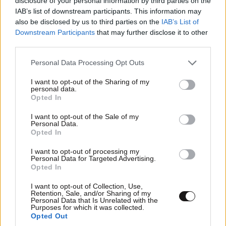
disclosure of your personal information by third parties on the
IAB’s list of downstream participants. This information may
also be disclosed by us to third parties on the
IAB’s List of
Downstream Participants
that may further disclose it to other
third parties.
ΠΡΟΣΘΕΣΤΕ ΤΟ ΣΧΟΛΙΟ ΣΑΣ
Please note that this website/app uses one or more Google
Personal Data Processing Opt Outs
services and may gather and store information including but
not limited to your visit or usage behaviour. You may click to
I want to opt-out of the Sharing of my
personal data.
grant or deny consent to Google and its third-party tags to
Opted In
use your data for below specified purposes in below Google
consent section.
I want to opt-out of the Sale of my
Personal Data.
Opted In
I want to opt-out of processing my
Personal Data for Targeted Advertising.
Opted In
Xαρακτήρες: 0/1000
I want to opt-out of Collection, Use,
Retention, Sale, and/or Sharing of my
Διαβάστε και ακολουθήστε τους κανόνες σχολιασμού
Personal Data that Is Unrelated with the
Purposes for which it was collected.
Opted Out
ΠΡΟΣΘΗΚΗ