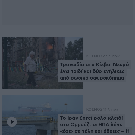
ΚΟΣΜΟΣ
27 λ. πριν
Τραγωδία στο Κίεβο: Νεκρό
ένα παιδί και δύο ενήλικες
από ρωσικό σφυροκόπημα
ΚΟΣΜΟΣ
41 λ. πριν
Το Ιράν ζητεί ρόλο-κλειδί
στο Ορμούζ, οι ΗΠΑ λένε
«όχι» σε τέλη και άδειες – Η