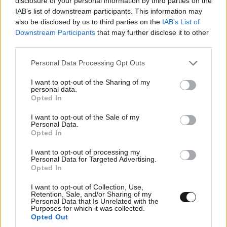
disclosure of your personal information by third parties on the
IAB’s list of downstream participants. This information may
also be disclosed by us to third parties on the
IAB’s List of
Downstream Participants
that may further disclose it to other
ΣΧΌΛΙΑ ΑΝΑΓΝΩΣΤΏΝ
0
third parties.
Please note that this website/app uses one or more Google
Personal Data Processing Opt Outs
services and may gather and store information including but
not limited to your visit or usage behaviour. You may click to
I want to opt-out of the Sharing of my
personal data.
grant or deny consent to Google and its third-party tags to
Opted In
use your data for below specified purposes in below Google
consent section.
I want to opt-out of the Sale of my
ΠΡΟΣΘΕΣΤΕ ΤΟ ΣΧΟΛΙΟ ΣΑΣ
Personal Data.
Opted In
I want to opt-out of processing my
Personal Data for Targeted Advertising.
Opted In
I want to opt-out of Collection, Use,
Retention, Sale, and/or Sharing of my
Personal Data that Is Unrelated with the
Purposes for which it was collected.
Opted Out