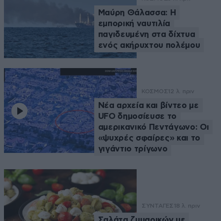
Μαύρη Θάλασσα: Η
εμπορική ναυτιλία
παγιδευμένη στα δίχτυα
ενός ακήρυχτου πολέμου
ΚΟΣΜΟΣ
12 λ. πριν
Νέα αρχεία και βίντεο με
UFO δημοσίευσε το
αμερικανικό Πεντάγωνο: Οι
«ψυχρές σφαίρες» και το
γιγάντιο τρίγωνο
ΣΥΝΤΑΓΕΣ
18 λ. πριν
Σαλάτα ζυμαρικών με