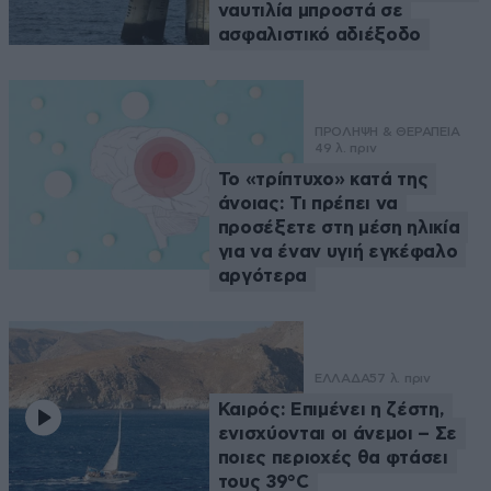
ναυτιλία μπροστά σε
ασφαλιστικό αδιέξοδο
ΠΡΟΛΗΨΗ & ΘΕΡΑΠΕΙΑ
49 λ. πριν
Το «τρίπτυχο» κατά της
άνοιας: Τι πρέπει να
προσέξετε στη μέση ηλικία
για να έναν υγιή εγκέφαλο
αργότερα
ΕΛΛΑΔΑ
57 λ. πριν
Καιρός: Επιμένει η ζέστη,
ενισχύονται οι άνεμοι – Σε
ποιες περιοχές θα φτάσει
τους 39°C