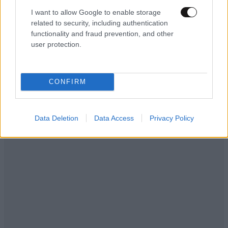
I want to allow Google to enable storage
related to security, including authentication
functionality and fraud prevention, and other
user protection.
ΑΘΛΗΤΙΚΑ
07·08·2026 21:30
Ακυρώνει δύο συμβόλαια ο Λαρεντζάκης και
υπογράφει σε ελληνική ομάδα-έκπληξη!
CONFIRM
Data Deletion
Data Access
Privacy Policy