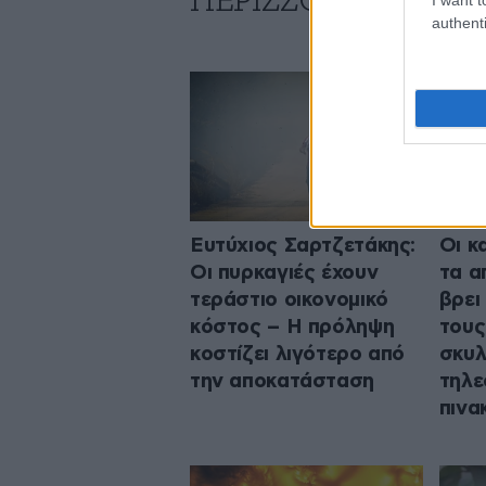
ΠΕΡΙΣΣΟΤΕΡΑ ΑΠΟ
authenti
Ευτύχιος Σαρτζετάκης:
Οι κ
Οι πυρκαγιές έχουν
τα α
τεράστιο οικονομικό
βρει
κόστος – Η πρόληψη
τους
κοστίζει λιγότερο από
σκυλ
την αποκατάσταση
τηλε
πινα