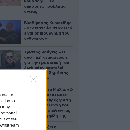
κούραση» – Το
απρόοπτο πρόβλημα
υγείας
Βλαδίμηρος Κυριακίδης:
«Δεν πιστεύω στον Θεό,
είναι δημιούργημα του
ανθρώπου»
Χρίστος Κούγιας – Η
αυστηρή ανακοίνωση
για την προσωπική του
ζωή: «Δεν αποτελεί
αντικείμενο δημόσιας
συζήτησης»
Τραγωδία στα Μάλια: «Ο
sonal or
πανικός τη σκότωσε» –
Τι λένε μάρτυρες για τη
ection to
42χρονη Ολλανδή που
ou may
πνίγηκε προσπαθώντας
 personal
να σώσει τη φίλη της
out of the
 downstream
Πώς σχεδιάζει η