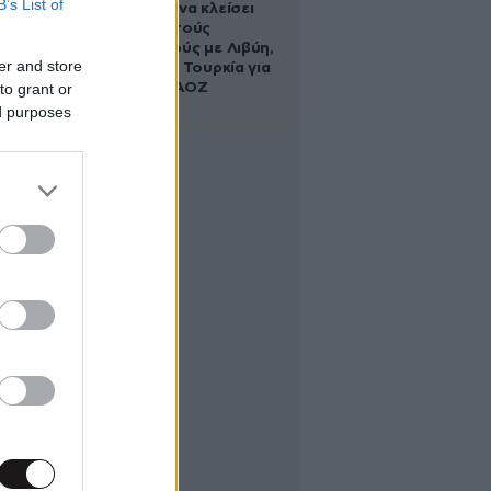
B’s List of
κυβέρνηση να κλείσει
τους ανοιχτούς
λογαριασμούς με Λιβύη,
er and store
Αλβανία και Τουρκία για
to grant or
τη χάραξη ΑΟΖ
ed purposes