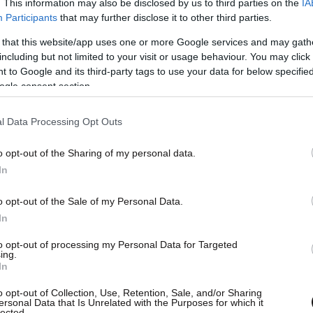
. This information may also be disclosed by us to third parties on the
IA
Participants
that may further disclose it to other third parties.
 that this website/app uses one or more Google services and may gath
including but not limited to your visit or usage behaviour. You may click 
ον σταθμό της Εγνατίας, οι τιμές των
 to Google and its third-party tags to use your data for below specifi
 μg/ανά κυβικό μέτρο, 64 στη Μαρτίου, 13 στο
ogle consent section.
57 στο δημαρχείο.
l Data Processing Opt Outs
ων αιωρούμενων σωματιδίων ΡΜ 10 ήταν 53 μg/
o opt-out of the Sharing of my personal data.
υ Επταπυργίου, 43 στην Τούμπα, 59 στο
In
στην Εγνατία και 52 στη Μαρτίου.
o opt-out of the Sale of my Personal Data.
In
to opt-out of processing my Personal Data for Targeted
ing.
In
o opt-out of Collection, Use, Retention, Sale, and/or Sharing
ersonal Data that Is Unrelated with the Purposes for which it
lected.