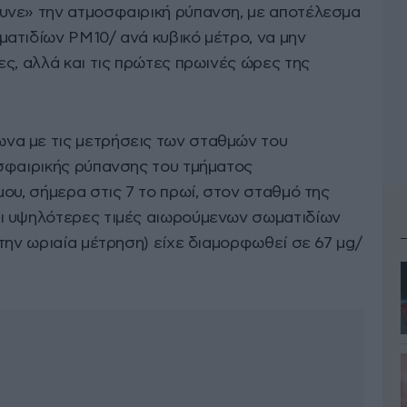
υνε» την ατμοσφαιρική ρύπανση, με αποτέλεσμα
ατιδίων ΡΜ10/ ανά κυβικό μέτρο, να μην
ς, αλλά και τις πρώτες πρωινές ώρες της
α με τις μετρήσεις των σταθμών του
σφαιρικής ρύπανσης του τμήματος
ου, σήμερα στις 7 το πρωί, στον σταθμό της
ι υψηλότερες τιμές αιωρούμενων σωματιδίων
την ωριαία μέτρηση) είχε διαμορφωθεί σε 67 μg/