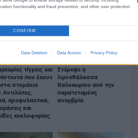
 ΤΟ ΠΕΡΙΒΑΛΛΟΝ
ΟΛΑ ΤΑ ΑΡΘΡΑ
cation functionality and fraud prevention, and other user protection.
CONFIRM
Data Deletion
Data Access
Privacy Policy
αρχαρίες τίγρεις και
Στέρεψε η
πίστευτα που έχουν
λιμνοθάλασσα
 στα στομάχια
Καλοχωρίου από την
: Αντιλόπες,
παρατεταμένη
ιά, προφυλαχτικά,
ανομβρία
οράσεις και
κίδες κυκλοφορίας