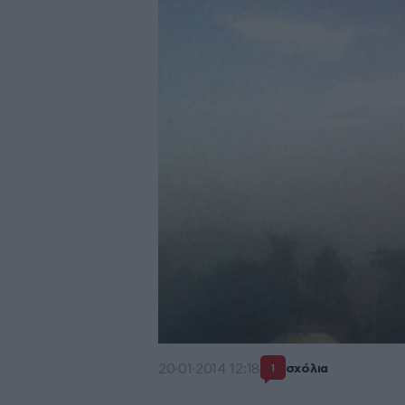
20·01·2014 12:18
σχόλια
1