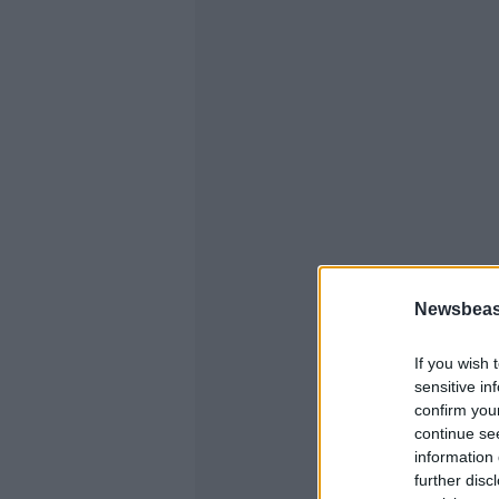
Newsbeast
If you wish 
sensitive in
confirm you
continue se
information 
further disc