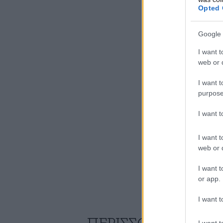
Opted 
Google 
I want t
web or d
I want t
purpose
I want 
I want t
web or d
I want t
or app.
I want t
I want t