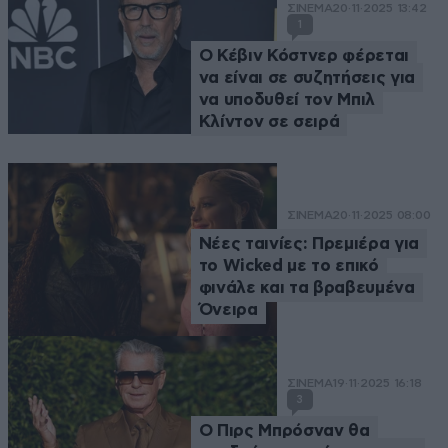
ΣΙΝΕΜΑ
20·11·2025 13:42
1
Ο Κέβιν Κόστνερ φέρεται
να είναι σε συζητήσεις για
να υποδυθεί τον Μπιλ
Κλίντον σε σειρά
ΣΙΝΕΜΑ
20·11·2025 08:00
Νέες ταινίες: Πρεμιέρα για
το Wicked με το επικό
φινάλε και τα βραβευμένα
Όνειρα
ΣΙΝΕΜΑ
19·11·2025 16:18
3
Ο Πιρς Μπρόσναν θα