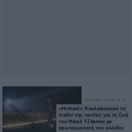
ΣΙΝΕΜΑ
07·11·2025 14:19
«Michael»: Kυκλοφόρησε το
trailer της ταινίας για τη ζωή
του Μάικλ Τζάκσον με
πρωταγωνιστή τον ολόιδιο