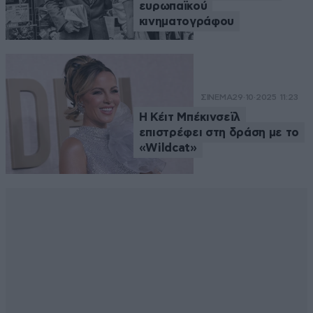
ευρωπαϊκού
κινηματογράφου
ΣΙΝΕΜΑ
29·10·2025 11:23
Η Κέιτ Μπέκινσεϊλ
επιστρέφει στη δράση με το
«Wildcat»