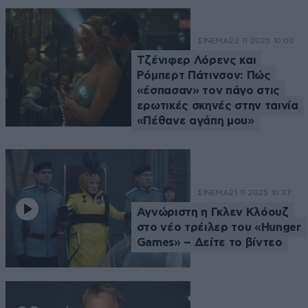
ΣΙΝΕΜΑ
22·11·2025 10:00
Τζένιφερ Λόρενς και
Ρόμπερτ Πάτινσον: Πώς
«έσπασαν» τον πάγο στις
ερωτικές σκηνές στην ταινία
«Πέθανε αγάπη μου»
ΣΙΝΕΜΑ
21·11·2025 10:37
Αγνώριστη η Γκλεν Κλόουζ
στο νέο τρέιλερ του «Hunger
Games» – Δείτε το βίντεο