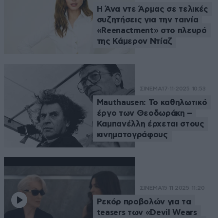
Η Άνα ντε Άρμας σε τελικές
συζητήσεις για την ταινία
«Reenactment» στο πλευρό
της Κάμερον Ντίαζ
ΣΙΝΕΜΑ
17·11·2025 10:53
Mauthausen: Το καθηλωτικό
έργο των Θεοδωράκη –
Καμπανέλλη έρχεται στους
κινηματογράφους
ΣΙΝΕΜΑ
15·11·2025 11:20
Ρεκόρ προβολών για τα
teasers των «Devil Wears