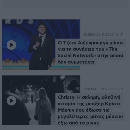
ΣΙΝΕΜΑ
03·11·2025 12:17
Ο Τζέσι Άιζενμπεργκ μιλάει
για τη συνέχεια του «The
Social Network» στην οποία
δεν συμμετέχει
ΣΙΝΕΜΑ
03·11·2025 11:29
Christy: Η σκληρή, αληθινή
ιστορία της μποξέρ Κρίστι
Μάρτιν που έδωσε τις
μεγαλύτερες μάχες μέσα κι
έξω από το ρινγκ