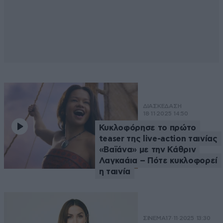
ΔΙΑΣΚΕΔΑΣΗ
18·11·2025 14:50
Κυκλοφόρησε το πρώτο
teaser της live-action ταινίας
«Βαϊάνα» με την Κάθριν
Λαγκαάια – Πότε κυκλοφορεί
η ταινία
ΣΙΝΕΜΑ
17·11·2025 13:30