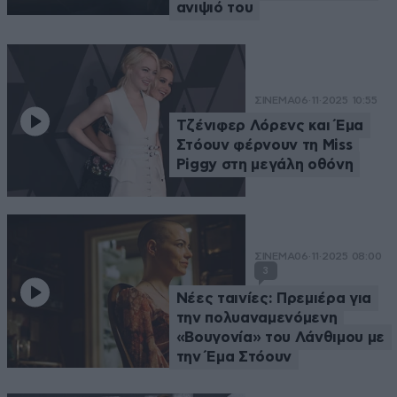
ανιψιό του
ΣΙΝΕΜΑ
06·11·2025 10:55
Τζένιφερ Λόρενς και Έμα
Στόουν φέρνουν τη Miss
Piggy στη μεγάλη οθόνη
ΣΙΝΕΜΑ
06·11·2025 08:00
3
Νέες ταινίες: Πρεμιέρα για
την πολυαναμενόμενη
«Βουγονία» του Λάνθιμου με
την Έμα Στόουν