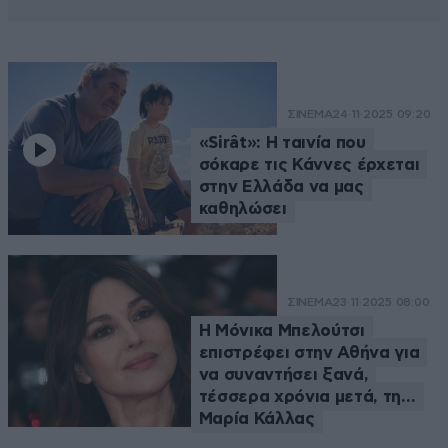
ΣΙΝΕΜΑ
24·11·2025 09:20
«Sirât»: Η ταινία που
σόκαρε τις Κάννες έρχεται
στην Ελλάδα να μας
καθηλώσει
ΣΙΝΕΜΑ
23·11·2025 08:00
Η Μόνικα Μπελούτσι
επιστρέφει στην Αθήνα για
να συναντήσει ξανά,
τέσσερα χρόνια μετά, τη…
Μαρία Κάλλας