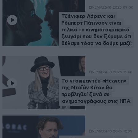
ΣΙΝΕΜΑ
25·10·2025 09:00
Τζένιφερ Λόρενς και
Ρόμπερτ Πάτινσον είναι
τελικά το κινηματογραφικό
ζευγάρι που δεν ξέραμε ότι
θέλαμε τόσο να δούμε μαζί;
ΣΙΝΕΜΑ
24·10·2025 15:40
Tο ντοκιμαντέρ «Heaven»
της Νταϊάν Κίτον θα
προβληθεί ξανά σε
κινηματογράφους στις ΗΠΑ
ΣΙΝΕΜΑ
24·10·2025 12:35