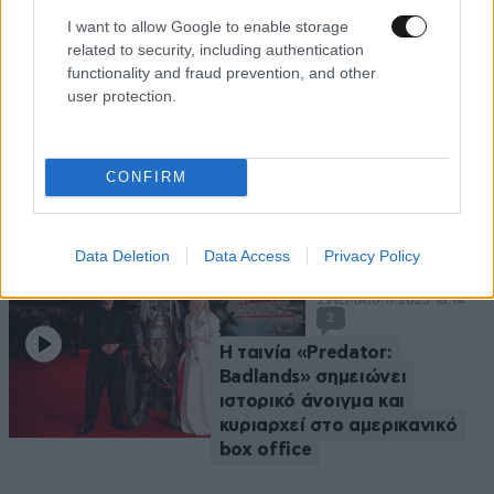
I want to allow Google to enable storage
related to security, including authentication
functionality and fraud prevention, and other
ΣΙΝΕΜΑ
11·11·2025 09:40
user protection.
Η Νικόλ Κίντμαν στο νέο
θρίλερ του Όσγκουντ
Πέρκινς «The Young
CONFIRM
People»
Data Deletion
Data Access
Privacy Policy
ΣΙΝΕΜΑ
10·11·2025 16:14
2
Η ταινία «Predator:
Badlands» σημειώνει
ιστορικό άνοιγμα και
κυριαρχεί στο αμερικανικό
box office