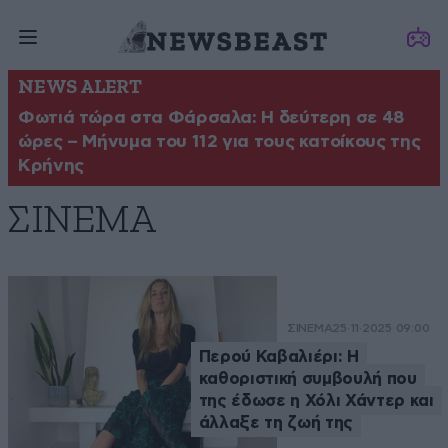
NEWS ALERT
Φωτιά τώρα στα Φάρσαλα: Η δεύτερη σε 48
ώρες – Μήνυμα του 112 για τους κατοίκους της
Κρήνης
ΣΙΝΕΜΑ
ΣΙΝΕΜΑ
25·11·2025 09:00
Περού Καβαλιέρι: Η
καθοριστική συμβουλή που
της έδωσε η Χόλι Χάντερ και
άλλαξε τη ζωή της