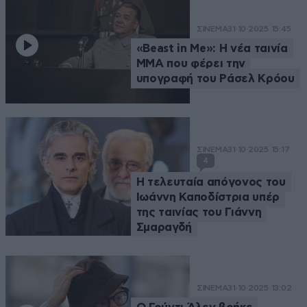
ΣΙΝΕΜΑ
31·10·2025 15:45
«Beast in Me»: H νέα ταινία
MMA που φέρει την
υπογραφή του Ράσελ Κρόου
ΣΙΝΕΜΑ
31·10·2025 15:17
4
Η τελευταία απόγονος του
Ιωάννη Καποδίστρια υπέρ
της ταινίας του Γιάννη
Σμαραγδή
ΣΙΝΕΜΑ
31·10·2025 13:02