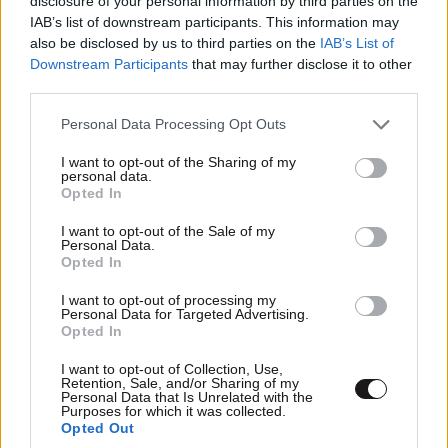
disclosure of your personal information by third parties on the
IAB’s list of downstream participants. This information may
also be disclosed by us to third parties on the
IAB’s List of
Downstream Participants
that may further disclose it to other
third parties.
Please note that this website/app uses one or more Google
Personal Data Processing Opt Outs
services and may gather and store information including but
not limited to your visit or usage behaviour. You may click to
I want to opt-out of the Sharing of my
personal data.
grant or deny consent to Google and its third-party tags to
Opted In
use your data for below specified purposes in below Google
consent section.
I want to opt-out of the Sale of my
Personal Data.
Opted In
I want to opt-out of processing my
Personal Data for Targeted Advertising.
Opted In
I want to opt-out of Collection, Use,
Retention, Sale, and/or Sharing of my
Personal Data that Is Unrelated with the
Purposes for which it was collected.
Opted Out