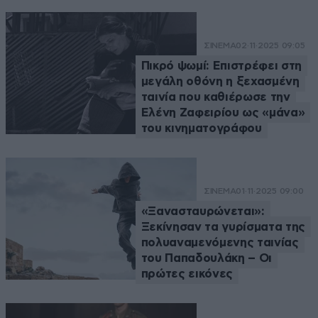
ΣΙΝΕΜΑ
02·11·2025 09:05
Πικρό ψωμί: Επιστρέφει στη
μεγάλη οθόνη η ξεχασμένη
ταινία που καθιέρωσε την
Ελένη Ζαφειρίου ως «μάνα»
του κινηματογράφου
ΣΙΝΕΜΑ
01·11·2025 09:00
«Ξανασταυρώνεται»:
Ξεκίνησαν τα γυρίσματα της
πολυαναμενόμενης ταινίας
του Παπαδουλάκη – Οι
πρώτες εικόνες