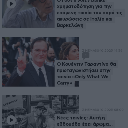
Ο Γούντι Άλεν βρήκε
χρηματοδότηση για την
επόμενη ταινία του παρά τις
ακυρώσεις σε Ιταλία και
Βαρκελώνη
ΣΙΝΕΜΑ
30·10·2025 14:59
3
Ο Κουέντιν Ταραντίνο θα
πρωταγωνιστήσει στην
ταινία «Only What We
Carry»
ΣΙΝΕΜΑ
30·10·2025 08:00
Νέες ταινίες: Αυτή η
εβδομάδα έχει άρωμα…