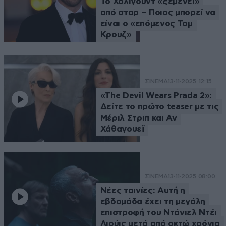
Το Χόλιγουντ «ξεμένει»
από σταρ – Ποιος μπορεί να
είναι ο «επόμενος Τομ
Κρουζ»
ΣΙΝΕΜΑ
13·11·2025 12:15
«The Devil Wears Prada 2»:
Δείτε το πρώτο teaser με τις
Μέριλ Στριπ και Αν
Χάθαγουεϊ
ΣΙΝΕΜΑ
13·11·2025 08:00
Νέες ταινίες: Αυτή η
εβδομάδα έχει τη μεγάλη
επιστροφή του Ντάνιελ Ντέι
Λιούις μετά από οκτώ χρόνια