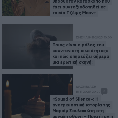
υποδυόταν κατάσκοπο που
έχει συνταξιοδοτηθεί σε
ταινία Τζέιμς Μποντ
ΣΙΝΕΜΑ
19·11·2025 10:00
Ποιος είναι ο ρόλος του
«συντονιστή οικειότητας»
και πώς επηρεάζει σήμερα
μια ερωτική σκηνή;
ΔΙΑΣΚΕΔΑΣΗ
2
18·11·2025 20:20
«Sound of Silence»: Η
ανατριχιαστική ιστορία της
Μαριάμ Σουλακιώτη στη
μεγάλη οθόνη – Ποια ήταν η